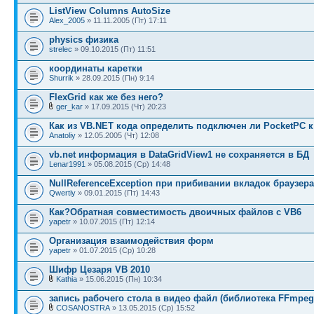
ListView Columns AutoSize
Alex_2005
» 11.11.2005 (Пт) 17:11
physics физика
strelec
» 09.10.2015 (Пт) 11:51
координаты каретки
Shurrik
» 28.09.2015 (Пн) 9:14
FlexGrid как же без него?
ger_kar
» 17.09.2015 (Чт) 20:23
Как из VB.NET кода определить подключен ли PocketPC к
Anatoliy
» 12.05.2005 (Чт) 12:08
vb.net информация в DataGridView1 не сохраняется в БД
Lenar1991
» 05.08.2015 (Ср) 14:48
NullReferenceException при прибивании вкладок браузера
Qwertiy
» 09.01.2015 (Пт) 14:43
Как?Обратная совместимость двоичных файлов с VB6
yapetr
» 10.07.2015 (Пт) 12:14
Организация взаимодействия форм
yapetr
» 01.07.2015 (Ср) 10:28
Шифр Цезаря VB 2010
Kathia
» 15.06.2015 (Пн) 10:34
запись рабочего стола в видео файл (библиотека FFmpeg
COSANOSTRA
» 13.05.2015 (Ср) 15:52