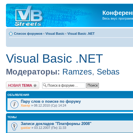
Конференц
Весь вкус програм
Список форумов
‹
Visual Basic
‹
Visual Basic .NET
Visual Basic .NET
Модераторы:
Ramzes
,
Sebas
Новая тема
ОБЪЯВЛЕНИЯ
Пару слов о поиске по форуму
Хакер
» 08.12.2010 (Ср) 14:24
ТЕМЫ
Записи докладов "Платформы 2008"
gaidar
» 03.12.2007 (Пн) 11:33