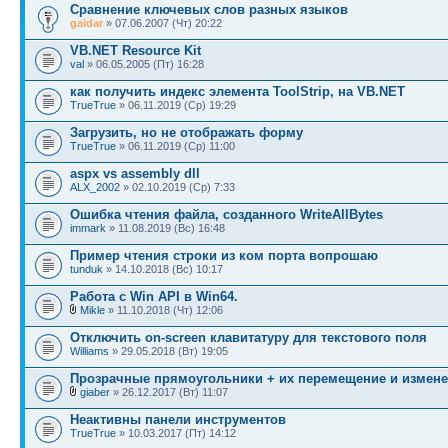
Сравнение ключевых слов разных языков
gaidar
» 07.06.2007 (Чт) 20:22
VB.NET Resource Kit
val
» 06.05.2005 (Пт) 16:28
как получить индекс элемента ToolStrip, на VB.NET
TrueTrue
» 06.11.2019 (Ср) 19:29
Загрузить, но не отображать форму
TrueTrue
» 06.11.2019 (Ср) 11:00
aspx vs assembly dll
ALX_2002
» 02.10.2019 (Ср) 7:33
Ошибка чтения файла, созданного WriteAllBytes
immark
» 11.08.2019 (Вс) 16:48
Пример чтения строки из ком порта вопрошаю
tunduk
» 14.10.2018 (Вс) 10:17
Работа с Win API в Win64.
Mikle
» 11.10.2018 (Чт) 12:06
Отключить on-screen клавитатуру для текстового поля
Williams
» 29.05.2018 (Вт) 19:05
Прозрачные прямоугольники + их перемещение и измен
giaber
» 26.12.2017 (Вт) 11:07
Неактивны панели инструментов
TrueTrue
» 10.03.2017 (Пт) 14:12