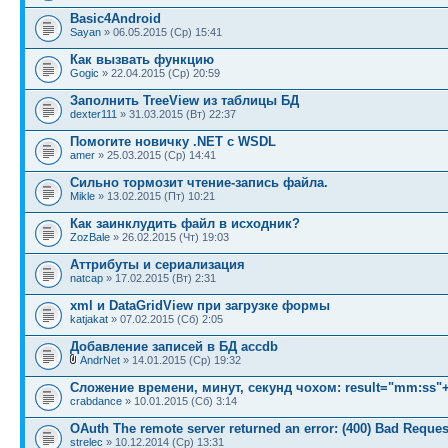
Basic4Android
Sayan
» 06.05.2015 (Ср) 15:41
Как вызвать функцию
Gogic
» 22.04.2015 (Ср) 20:59
Заполнить TreeView из таблицы БД
dexter111
» 31.03.2015 (Вт) 22:37
Помогите новичку .NET с WSDL
amer
» 25.03.2015 (Ср) 14:41
Сильно тормозит чтение-запись файла.
Mikle
» 13.02.2015 (Пт) 10:21
Как заинклудить файл в исходник?
ZozBale
» 26.02.2015 (Чт) 19:03
Аттрибуты и сериализация
natcap
» 17.02.2015 (Вт) 2:31
xml и DataGridView при загрузке формы
katjakat
» 07.02.2015 (Сб) 2:05
Добавление записей в БД accdb
AndrNet
» 14.01.2015 (Ср) 19:32
Сложение времени, минут, секунд чохом: result="mm:ss
crabdance
» 10.01.2015 (Сб) 3:14
OAuth The remote server returned an error: (400) Bad Reques
strelec
» 10.12.2014 (Ср) 13:31