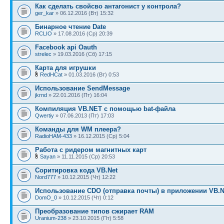
Как сделать свойсво антагонист у контрола?
ger_kar
» 06.12.2016 (Вт) 15:32
Бинарное чтение Date
RCLIO
» 17.08.2016 (Ср) 20:39
Facebook api Oauth
strelec
» 19.03.2016 (Сб) 17:15
Карта для игрушки
RedHCat
» 01.03.2016 (Вт) 0:53
Использование SendMessage
jkrnd
» 22.01.2016 (Пт) 16:04
Компиляция VB.NET с помощью bat-файла
Qwertiy
» 07.06.2013 (Пт) 17:03
Команды для WM плеера?
RadioHAM-433
» 16.12.2015 (Ср) 5:04
Работа с ридером магнитных карт
Sayan
» 11.11.2015 (Ср) 20:53
Соритировка кода VB.Net
Nord777
» 10.12.2015 (Чт) 12:22
Использование CDO (отправка почты) в приложении VB.N
DomO_0
» 10.12.2015 (Чт) 0:12
Преобразование типов сжирает RAM
Uranium-238
» 23.10.2015 (Пт) 5:58