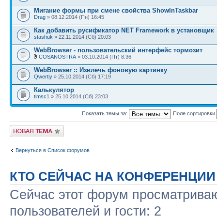
Мигание формы при смене свойства ShowInTaskbar
Drag
» 08.12.2014 (Пн) 16:45
Как добавить русификатор NET Framework в установщик
stashuk
» 22.11.2014 (Сб) 20:03
WebBrowser - пользовательский интерфейс тормозит
COSANOSTRA
» 03.10.2014 (Пт) 8:36
WebBrowser :: Извлечь фоновую картинку
Qwertiy
» 25.10.2014 (Сб) 17:19
Калькулятор
timsc1
» 25.10.2014 (Сб) 23:03
Показать темы за:
Поле сортировки
Новая тема
Вернуться в Список форумов
КТО СЕЙЧАС НА КОНФЕРЕНЦИИ
Сейчас этот форум просматриваю
пользователей и гости: 2