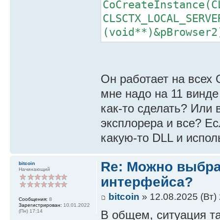
CoCreateInstance(C
CLSCTX_LOCAL_SERVE
(void**)&pBrowser2
Он работает на всех 
мне надо на 11 винде
как-то сделать? Или 
эксплорера и все? Ес
какую-то DLL и испол
Re: Можно выбр
bitcoin
Начинающий
интерфейса?
bitcoin
» 12.08.2025 (Вт)
Сообщения:
8
Зарегистрирован:
10.01.2022
(Пн) 17:14
В общем, ситуация т