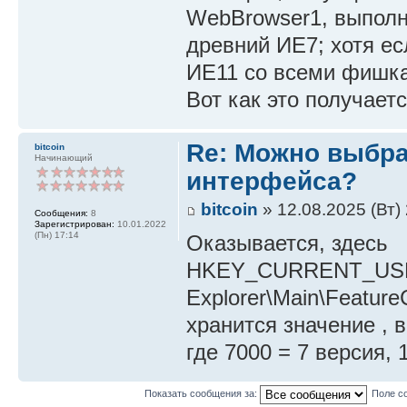
WebBrowser1, выполня
древний ИЕ7; хотя ес
ИЕ11 со всеми фишк
Вот как это получает
Re: Можно выбр
bitcoin
Начинающий
интерфейса?
bitcoin
» 12.08.2025 (Вт)
Сообщения:
8
Зарегистрирован:
10.01.2022
(Пн) 17:14
Оказывается, здесь
HKEY_CURRENT_USER\S
Explorer\Main\Feat
хранится значение , 
где 7000 = 7 версия, 1
Показать сообщения за:
Поле с