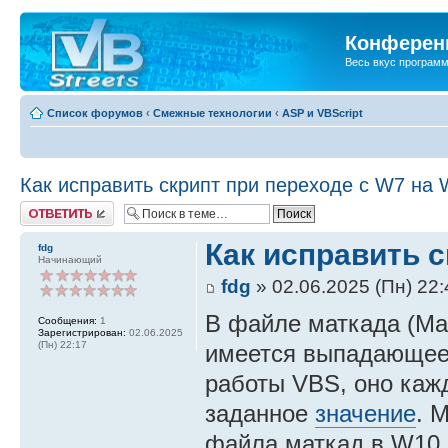
Конференц
Весь вкус програм
Список форумов
‹
Смежные технологии
‹
ASP и VBScript
Как исправить скрипт при переходе с W7 на
Ответить
Как исправить с
fdg
Начинающий
fdg
» 02.06.2025 (Пн) 22:
В файле маткада (Ma
Сообщения:
1
Зарегистрирован:
02.06.2025
(Пн) 22:17
имеется выпадающее 
работы VBS, оно каж
заданное
значение
. 
файла маткад в W10 с