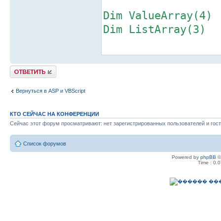
Dim ValueArray(4)
Dim ListArray(3)
ValueArray(0) = 8.
ValueArray(1) = 11
Ответить
ValueArray(2) = 14
Вернуться в ASP и VBScript
ValueArray(3) = 17
КТО СЕЙЧАС НА КОНФЕРЕНЦИИ
ListArray(0) = "В1
Сейчас этот форум просматривают: нет зарегистрированных пользователей и гост
ListArray(1) = "В2
Список форумов
ListArray(2) = "В2
Powered by
phpBB
©
Time : 0.0
ListArray(3) = "В3
ScriptObj.List() =
If (ScriptObj.List