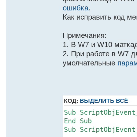
ошибка
.
Как исправить код м
Примечания:
1. В W7 и W10 маткад
2. При работе в W7 д
умолчательные
пара
КОД:
ВЫДЕЛИТЬ ВСЁ
Sub ScriptObjEvent
End Sub
Sub ScriptObjEvent