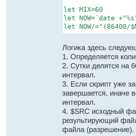
let MIX=60
let NOW=`date +"%s
let NOW/="(86400/$
read PRV < /tmp/la
if [ "$NOW" = "$PR
Логика здесь следую
echo $NOW > /tmp/l
1. Определяется коли
2. Сутки делятся на 
let MW=`identify -
интервал.
let MH=`identify -
3. Если скрипт уже з
let MS="($MW/$MIX)
завершается, иначе 
let ML="$MS*($NOW-
интервал.
let MR="($MS*$NOW)
4. $SRC исходный фа
if [ $NOW -eq $MIX
результирующий файл
composite <options
файла (разрешение).