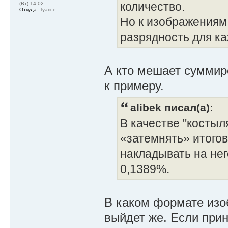
количество.
(Вт) 14:02
Откуда:
Туапсе
Но к изображениям 
разрядность для ка
А кто мешает суммир
к примеру.
alibek писал(а):
В качестве "костыл
«затемнять» итогов
накладывать на не
0,1389%.
В каком формате изо
выйдет же. Если при