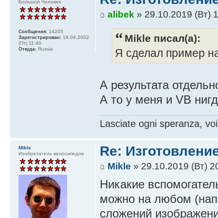
Большой Человек
alibek
» 29.10.2019 (Вт) 
Сообщения:
14205
Mikle писал(а):
Зарегистрирован:
19.04.2002
(Пт) 11:40
Откуда:
Russia
Я сделал пример н
А результата отдельн
А то у меня и VB ниг
Lasciate ogni speranza, voi
Re: Изготовление
Mikle
Изобретатель велосипедов
Mikle
» 29.10.2019 (Вт) 2
Никакие вспомогател
можно на любом (напр
сложений изображени