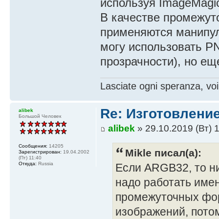
используя ImageMagi
В качестве промежут
применяются манипул
могу использовать PN
прозрачности), но ещ
Lasciate ogni speranza, voi
Re: Изготовление
alibek
Большой Человек
alibek
» 29.10.2019 (Вт) 
Сообщения:
14205
Mikle писал(а):
Зарегистрирован:
19.04.2002
(Пт) 11:40
Откуда:
Russia
Если ARGB32, то н
надо работать име
промежуточных фор
изображений, потом