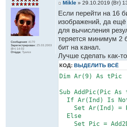
Mikle
» 29.10.2019 (Вт) 1
Если перейти на 16 б
изображений, да ещё
для вычисления резу
теряется минимум 2 б
Сообщения:
4170
бит на канал.
Зарегистрирован:
25.03.2003
(Вт) 14:02
Откуда:
Туапсе
Лучше сделать как-то
КОД:
ВЫДЕЛИТЬ ВСЁ
Dim Ar(9) As tPic
Sub AddPic(Pic As 
If Ar(Ind) Is Not
Set Ar(Ind) = 
Else
Set Pic = Add2D(