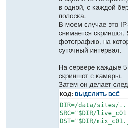
в одной, с каждой бе
полоска.
В моем случае это IP
снимается скриншот. 
фотографию, на кото
суточный интервал.
На сервере каждые 5 
скриншот с камеры.
Затем он делает след
КОД:
ВЫДЕЛИТЬ ВСЁ
DIR=/data/sites/..
SRC="$DIR/live_c01
DST="$DIR/mix_c01.