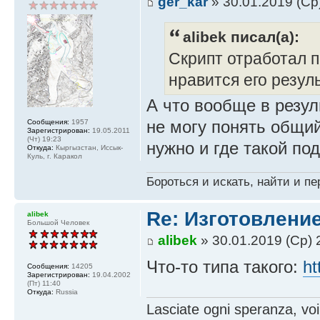
ger_kar
» 30.01.2019 (Ср
alibek писал(а):
Скрипт отработал п
нравится его резуль
А что вообще в резул
не могу понять общий
Сообщения:
1957
Зарегистрирован:
19.05.2011
(Чт) 19:23
нужно и где такой по
Откуда:
Кыргызстан, Иссык-
Куль, г. Каракол
Бороться и искать, найти и пе
Re: Изготовление
alibek
Большой Человек
alibek
» 30.01.2019 (Ср) 
Что-то типа такого:
ht
Сообщения:
14205
Зарегистрирован:
19.04.2002
(Пт) 11:40
Откуда:
Russia
Lasciate ogni speranza, voi