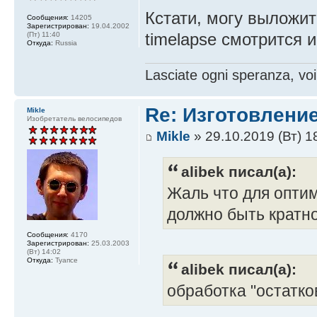
Кстати, могу выложит
Сообщения:
14205
Зарегистрирован:
19.04.2002
timelapse смотрится 
(Пт) 11:40
Откуда:
Russia
Lasciate ogni speranza, voi
Re: Изготовление
Mikle
Изобретатель велосипедов
Mikle
» 29.10.2019 (Вт) 1
alibek писал(а):
Жаль что для опти
должно быть кратно
Сообщения:
4170
Зарегистрирован:
25.03.2003
(Вт) 14:02
Откуда:
Туапсе
alibek писал(а):
обработка "остатко