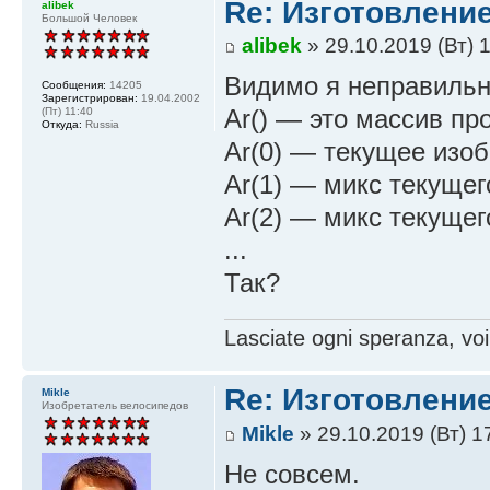
Re: Изготовление
alibek
Большой Человек
alibek
» 29.10.2019 (Вт) 
Видимо я неправильн
Сообщения:
14205
Зарегистрирован:
19.04.2002
Ar() — это массив п
(Пт) 11:40
Откуда:
Russia
Ar(0) — текущее изо
Ar(1) — микс текуще
Ar(2) — микс текущег
...
Так?
Lasciate ogni speranza, voi
Re: Изготовление
Mikle
Изобретатель велосипедов
Mikle
» 29.10.2019 (Вт) 1
Не совсем.