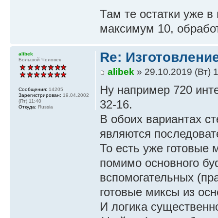
Там те остатки уже в
максимум 10, обработ
Re: Изготовление
alibek
Большой Человек
alibek
» 29.10.2019 (Вт) 
Ну например 720 инт
Сообщения:
14205
Зарегистрирован:
19.04.2002
32-16.
(Пт) 11:40
Откуда:
Russia
В обоих вариантах степ
являются последовате
То есть уже готовые 
помимо основного бу
вспомогательных (пр
готовые миксы из осн
И логика существенн