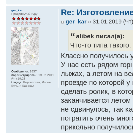
Re: Изготовление
ger_kar
Продвинутый гуру
ger_kar
» 31.01.2019 (Чт)
alibek писал(а):
Что-то типа такого:
Классно получилось у
У нас есть рядом гор
лыжах, а летом на ве
Сообщения:
1957
Зарегистрирован:
19.05.2011
(Чт) 19:23
проезде по которой у
Откуда:
Кыргызстан, Иссык-
Куль, г. Каракол
сделать ролик, в кот
заканчивается летом 
не сдвинулось, так к
потратить очень мног
прикольно получило