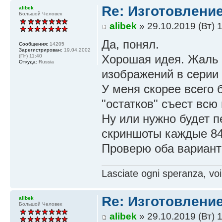
Re: Изготовление
alibek
Большой Человек
alibek
» 29.10.2019 (Вт) 
Да, понял.
Сообщения:
14205
Зарегистрирован:
19.04.2002
Хорошая идея. Жаль 
(Пт) 11:40
Откуда:
Russia
изображений в серии
У меня скорее всего б
"остатков" съест всю 
Ну или нужно будет п
скриншоты каждые 84
Проверю оба варианта
Lasciate ogni speranza, voi
Re: Изготовление
alibek
Большой Человек
alibek
» 29.10.2019 (Вт) 