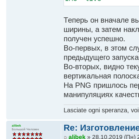
MIX="mix"
Теперь он вначале в
let MW=`identify -
ширины, а затем нак
let MH=`identify -
получен успешно.
let MX0=`calc "int
Во-первых, в этом сл
let MX1=`calc "int
предыдущего запуска
if [ $MX1 -ge $MW 
Во-вторых, видно тек
let MW1=$MX1-$MX0+
вертикальная полоска
let MX2=`calc "int
На PNG пришлось пер
if [ $MX2 -ge $MW 
манипуляциях качест
let MW2=$MX2-$MX0+
Lasciate ogni speranza, voi
calc() { awk "BEGI
Re: Изготовление
alibek
convert "$DIR/$MIX
Большой Человек
${MX0},0 ${MX2},${
alibek
» 28.10.2019 (Пн) 