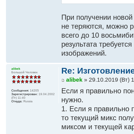
Set Ar(Ind) = N
AddPic Pic, Ind
При получении новой
End If
не теряются, можно 
End Sub
всего до 10 восьмиб
результата требуетс
изображений.
Re: Изготовление
alibek
Большой Человек
alibek
» 29.10.2019 (Вт) 
Если я правильно пон
Сообщения:
14205
Зарегистрирован:
19.04.2002
нужно.
(Пт) 11:40
Откуда:
Russia
1. Если я правильно
то текущий микс пол
миксом и текущей кар