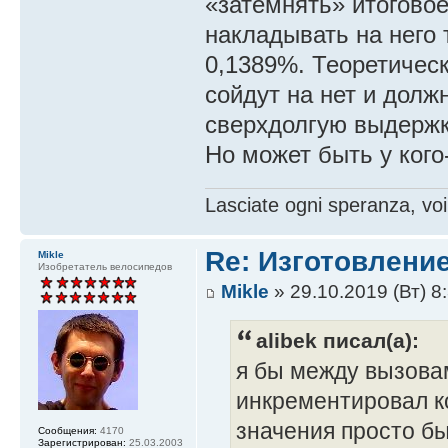
«затемнять» итоговое
накладывать на него
0,1389%. Теоретичес
сойдут на нет и долж
сверхдолгую выдержк
Но может быть у кого
Lasciate ogni speranza, voi
Re: Изготовление
Mikle
Изобретатель велосипедов
Mikle
» 29.10.2019 (Вт) 8
alibek писал(а):
я бы между вызова
инкрементировал ко
значения просто б
Сообщения:
4170
Зарегистрирован:
25.03.2003