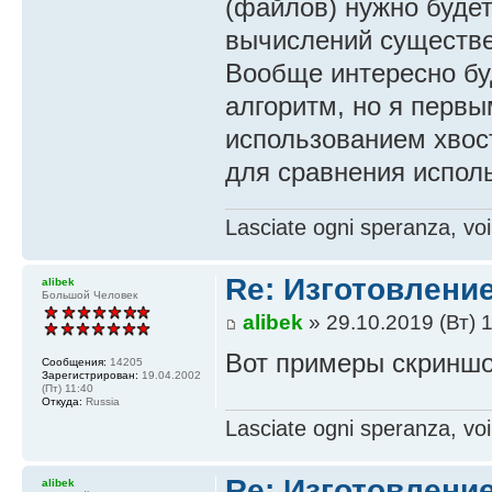
(файлов) нужно будет
вычислений существе
Вообще интересно бу
алгоритм, но я первы
использованием хвост
для сравнения испол
Lasciate ogni speranza, voi
Re: Изготовление
alibek
Большой Человек
alibek
» 29.10.2019 (Вт) 
Вот примеры скринш
Сообщения:
14205
Зарегистрирован:
19.04.2002
(Пт) 11:40
Откуда:
Russia
Lasciate ogni speranza, voi
Re: Изготовление
alibek