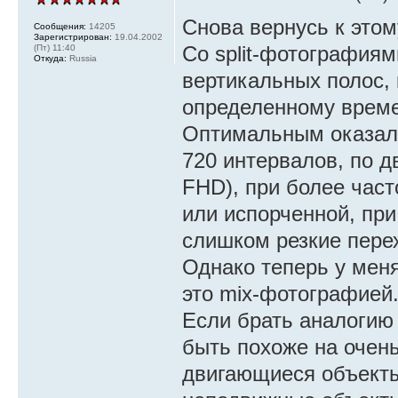
wget -4q --tries=2
Снова вернусь к этом
Сообщения:
14205
Зарегистрирован:
19.04.2002
$URL
Со split-фотография
(Пт) 11:40
Откуда:
Russia
if [ $? -eq 0 ]; t
вертикальных полос, 
mv -f -T "/tmp/sn
определенному време
convert -geometry
Оптимальным оказалс
"$DIR/$IMG.jpg" -c
720 интервалов, по д
"$DIR/$MIX.png"
FHD), при более част
fi
или испорченной, пр
convert "$DIR/$MIX
слишком резкие пере
Однако теперь у меня
это mix-фотографией
Если брать аналогию
быть похоже на очень
двигающиеся объекты