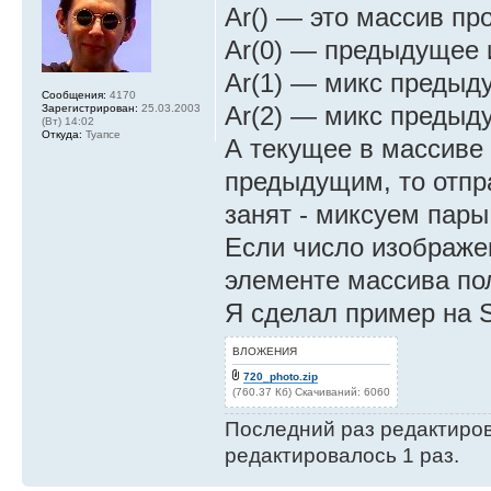
Ar() — это массив п
Ar(0) — предыдущее
Ar(1) — микс предыд
Сообщения:
4170
Ar(2) — микс предыд
Зарегистрирован:
25.03.2003
(Вт) 14:02
Откуда:
Туапсе
А текущее в массиве 
предыдущим, то отпра
занят - миксуем пары
Если число изображен
элементе массива пол
Я сделал пример на 
ВЛОЖЕНИЯ
720_photo.zip
(760.37 Кб) Скачиваний: 6060
Последний раз редактиро
редактировалось 1 раз.