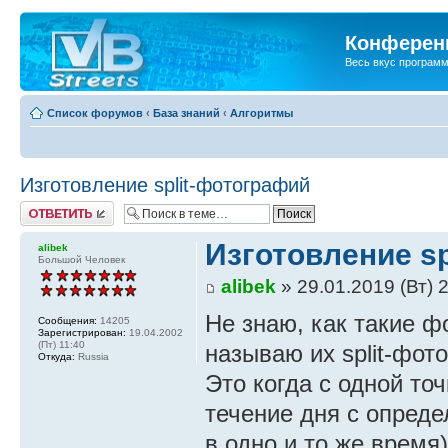
Конференц
Весь вкус програм
Список форумов
‹
База знаний
‹
Алгоритмы
Изготовление split-фотографий
Ответить
Изготовление s
alibek
Большой Человек
alibek
» 29.01.2019 (Вт) 
Не знаю, как такие 
Сообщения:
14205
Зарегистрирован:
19.04.2002
(Пт) 11:40
называю их split-фот
Откуда:
Russia
Это когда с одной то
течение дня с опред
в одно и то же время