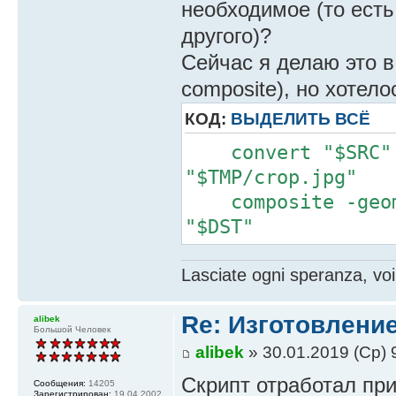
необходимое (то ест
другого)?
Сейчас я делаю это в 
composite), но хотел
КОД:
ВЫДЕЛИТЬ ВСЁ
convert "$SRC" -
"$TMP/crop.jpg"
composite -geomet
"$DST"
Lasciate ogni speranza, voi
Re: Изготовление
alibek
Большой Человек
alibek
» 30.01.2019 (Ср) 
Скрипт отработал при
Сообщения:
14205
Зарегистрирован:
19.04.2002