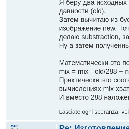
Я беру два исходных 
давности (old).
Затем вычитаю из бу
изображение new. То
делаю substraction, з
Ну а затем полученн
Математически это по
mix = mix - old/288 + 
Практически это соот
вычислениях mix хват
И вместо 288 наложен
Lasciate ogni speranza, voi
Re: Изготовление
Mikle