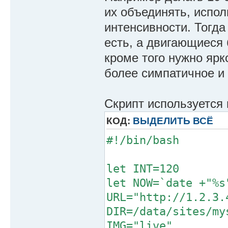
их объединять, испол
интенсивности. Тогда
есть, а двигающиеся
кроме того нужно ярк
более симпатичное и
Скрипт используется 
КОД:
ВЫДЕЛИТЬ ВСЁ
#!/bin/bash
let INT=120
let NOW=`date +"%s
URL="http://1.2.3.
DIR=/data/sites/my
IMG="live"