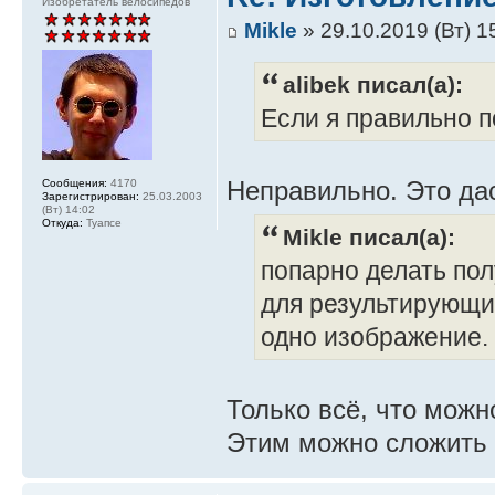
Изобретатель велосипедов
Mikle
» 29.10.2019 (Вт) 1
alibek писал(а):
Если я правильно п
Неправильно. Это дас
Сообщения:
4170
Зарегистрирован:
25.03.2003
(Вт) 14:02
Откуда:
Туапсе
Mikle писал(а):
попарно делать по
для результирующих
одно изображение.
Только всё, что можн
Этим можно сложить 