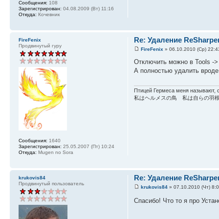
Сообщения:
108
Зарегистрирован:
04.08.2009 (Вт) 11:16
Откуда:
Кочевник
Re: Удаление ReSharpe
FireFenix
Продвинутый гуру
FireFenix
» 06.10.2010 (Ср) 22:4
Отключить можно в Tools ->
А полностью удалить вроде 
Птицей Гермеса меня называют, с
私はヘルメスの鳥 私は自らの羽
Сообщения:
1640
Зарегистрирован:
25.05.2007 (Пт) 10:24
Откуда:
Mugen no Sora
Re: Удаление ReSharpe
krukovis84
Продвинутый пользователь
krukovis84
» 07.10.2010 (Чт) 8:
Спасибо! Что то я про Уст