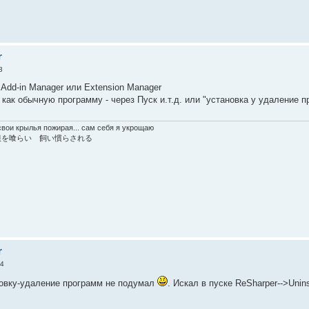
r
3
 Add-in Manager или Extension Manager
как обычную программу - через Пуск и.т.д. или "установка у удаление п
вои крылья пожирая... сам себя я укрощаю
根を喰らい 飼い慣らされる
r
04
ановку-удаление программ не подумал
. Искал в пуске ReSharper-->Unins