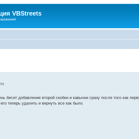
ия VBStreets
мирования!
:53
ень бесит добавление второй скобки и кавычки сразу после того как перв
его теперь удалить и вернуть все как было.