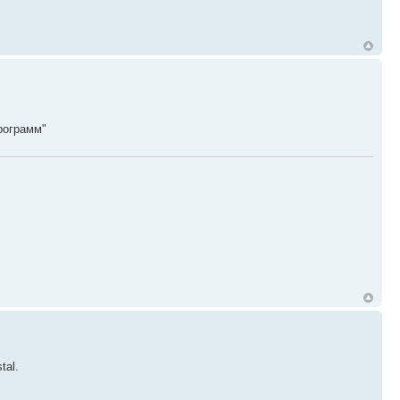
рограмм"
tal.