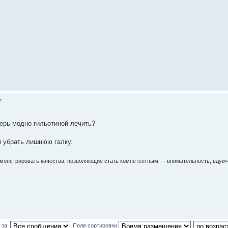
r
ерь модно гильотиной лечить?
 и убрать лишнюю галку.
емонстрировать качества, позволяющие стать компетентным — внимательность, вдумч
 за:
Поле сортировки