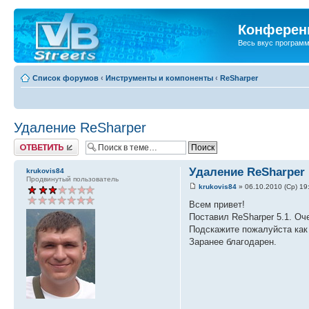
Конференц
Весь вкус програм
Список форумов
‹
Инструменты и компоненты
‹
ReSharper
Удаление ReSharper
Ответить
Удаление ReSharper
krukovis84
Продвинутый пользователь
krukovis84
» 06.10.2010 (Ср) 19
Всем привет!
Поставил ReSharper 5.1. Оч
Подскажите пожалуйста как 
Заранее благодарен.