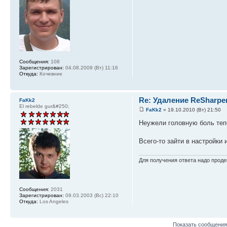
Сообщения:
108
Зарегистрирован:
04.08.2009 (Вт) 11:16
Откуда:
Кочевник
Re: Удаление ReSharpe
FaKk2
El rebelde gur&#250;
FaKk2
» 19.10.2010 (Вт) 21:50
Неужели головную боль теп
Всего-то зайти в настройки
Для получения ответа надо прод
Сообщения:
2031
Зарегистрирован:
09.03.2003 (Вс) 22:10
Откуда:
Los Angeles
Показать сообщения