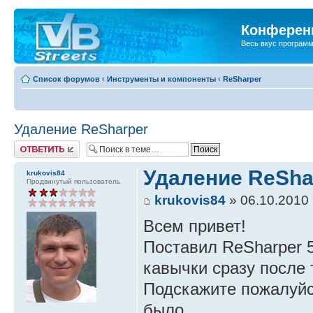
Конференц
Весь вкус програм
Список форумов
‹
Инструменты и компоненты
‹
ReSharper
Удаление ReSharper
Ответить
Удаление ReSha
krukovis84
Продвинутый пользователь
krukovis84
» 06.10.2010 
Всем привет!
Поставил ReSharper 5
кавычки сразу после 
Подскажите пожалуйст
было.