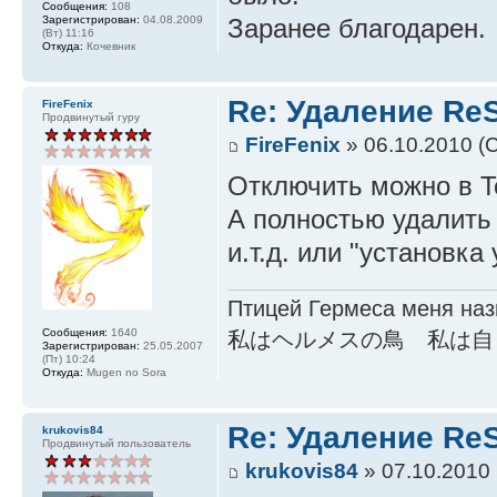
Сообщения:
108
Зарегистрирован:
04.08.2009
Заранее благодарен.
(Вт) 11:16
Откуда:
Кочевник
Re: Удаление Re
FireFenix
Продвинутый гуру
FireFenix
» 06.10.2010 (С
Отключить можно в To
А полностью удалить
и.т.д. или "установка
Птицей Гермеса меня наз
Сообщения:
1640
私はヘルメスの鳥 私は自
Зарегистрирован:
25.05.2007
(Пт) 10:24
Откуда:
Mugen no Sora
Re: Удаление Re
krukovis84
Продвинутый пользователь
krukovis84
» 07.10.2010 