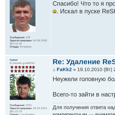
Спасибо! Что то я пр
. Искал в пуске ReSh
Сообщения:
108
Зарегистрирован:
04.08.2009
(Вт) 11:16
Откуда:
Кочевник
Re: Удаление Re
FaKk2
El rebelde gur&#250;
FaKk2
» 19.10.2010 (Вт) 
Неужели головную бо
Всего-то зайти в нас
Сообщения:
2031
Для получения ответа на
Зарегистрирован:
09.03.2003
(Вс) 22:10
компетентным — внимател
Откуда:
Los Angeles