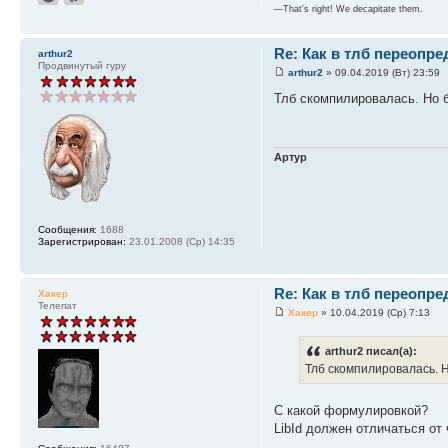
—That's right! We decapitate them.
Re: Как в тлб переопре
arthur2
Продвинутый гуру
arthur2
» 09.04.2019 (Вт) 23:59
Тлб скомпилировалась. Но б
Артур
Сообщения:
1688
Зарегистрирован:
23.01.2008 (Ср) 14:35
Re: Как в тлб переопре
Хакер
Телепат
Хакер
» 10.04.2019 (Ср) 7:13
arthur2 писал(а):
Тлб скомпилировалась. Н
С какой формулировкой?
LibId должен отличаться от