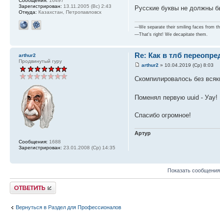
Сообщения:
16497
Зарегистрирован:
13.11.2005 (Вс) 2:43
Русские буквы не должны б
Откуда:
Казахстан, Петропавловск
—We separate their smiling faces from the
—That's right! We decapitate them.
Re: Как в тлб переопре
arthur2
Продвинутый гуру
arthur2
» 10.04.2019 (Ср) 8:03
Скомпилировалось без вся
Поменял первую uuid - Уау!
Спасибо огромное!
Артур
Сообщения:
1688
Зарегистрирован:
23.01.2008 (Ср) 14:35
Показать сообщения
Ответить
Вернуться в Раздел для Профессионалов