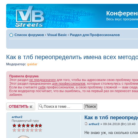
Конференц
Весь вкус програм
Список форумов
‹
Visual Basic
‹
Раздел для Профессионалов
Как в тлб переопределить имена всех методо
Модератор:
gaidar
Правила форума
Этот раздел
не предназначен
для того, чтобы вы адресовали свою проблему пр
Этот раздел предназначен
для профессионалов
, которые столкнулись с проблем
Если вы считаете
себя
профессионалом, а свою проблему сложной — вам сюда
Если модератор посчитает, что вы ошиблись, то на первый раз он перенесет в
забанен
.
Ответить
Как в тлб переопред
arthur2
Продвинутый гуру
arthur2
» 09.04.2019 (Вт) 10:40
Не знаю уж, на сколько сл