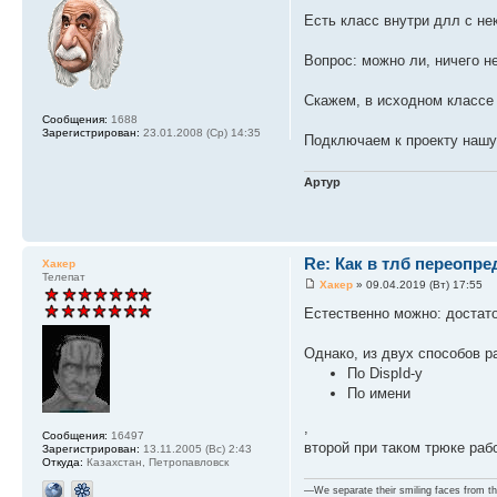
Есть класс внутри длл с не
Вопрос: можно ли, ничего н
Скажем, в исходном классе 
Сообщения:
1688
Зарегистрирован:
23.01.2008 (Ср) 14:35
Подключаем к проекту нашу 
Артур
Re: Как в тлб переопре
Хакер
Телепат
Хакер
» 09.04.2019 (Вт) 17:55
Естественно можно: достато
Однако, из двух способов р
По DispId-у
По имени
,
Сообщения:
16497
второй при таком трюке раб
Зарегистрирован:
13.11.2005 (Вс) 2:43
Откуда:
Казахстан, Петропавловск
—We separate their smiling faces from the