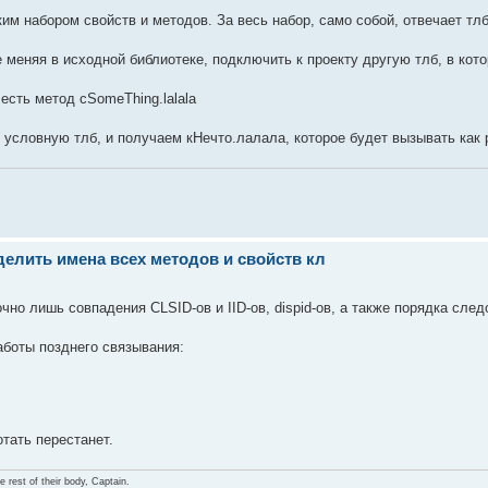
ким набором свойств и методов. За весь набор, само собой, отвечает тл
е меняя в исходной библиотеке, подключить к проекту другую тлб, в ко
есть метод cSomeThing.lalala
условную тлб, и получаем кНечто.лалала, которое будет вызывать как р
делить имена всех методов и свойств кл
чно лишь совпадения CLSID-ов и IID-ов, dispid-ов, а также порядка след
аботы позднего связывания:
отать перестанет.
 rest of their body, Captain.