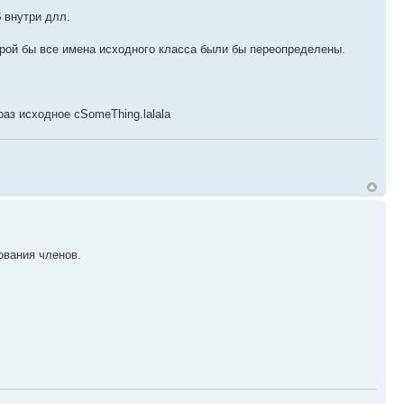
б внутри длл.
торой бы все имена исходного класса были бы переопределены.
аз исходное cSomeThing.lalala
ования членов.