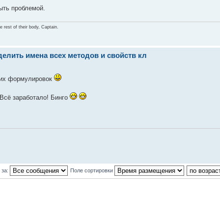
ыть проблемой.
 rest of their body, Captain.
делить имена всех методов и свойств кл
ких формулировок
 Всё заработало! Бинго
 за:
Поле сортировки