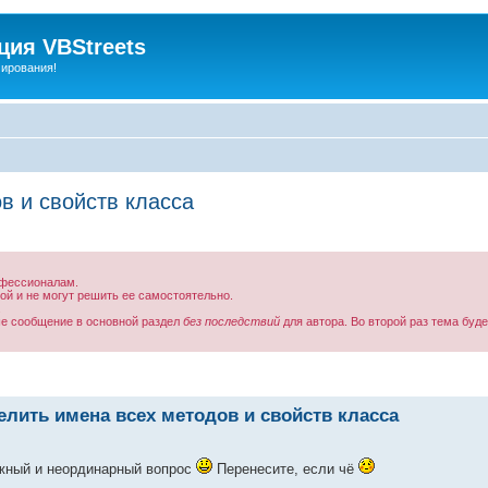
ия VBStreets
мирования!
в и свойств класса
офессионалам.
ой и не могут решить ее самостоятельно.
.
аше сообщение в основной раздел
без последствий
для автора. Во второй раз тема буде
елить имена всех методов и свойств класса
ожный и неординарный вопрос
Перенесите, если чё