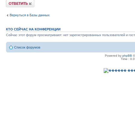
.AddNew
Ответить
.SetFieldValue(
Вернуться в Базы данных
.Update
КТО СЕЙЧАС НА КОНФЕРЕНЦИИ
.MoveFirst
Сейчас этот форум просматривают: нет зарегистрированных пользователей и гост
Debug.Print .Ge
Список форумов
End With
Powered by
phpBB
©
Set dbf = Nothi
Time : 0.0
End Sub