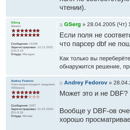
чтении).
GSerg
GSerg
» 28.04.2005 (Чт) 
Шаман
Если поля не соответ
что парсер dbf не по
Сообщения:
14286
Зарегистрирован:
14.12.2002
(Сб) 5:25
Откуда:
Магадан
Как только вы переберёте
обнаружится решение, пр
Andrey Fedorov
Andrey Fedorov
» 28.04.
Член-корреспондент академии
VBStreets
Может это и не DBF?
Сообщения:
3287
Вообще у DBF-ов очен
Зарегистрирован:
21.05.2004
(Пт) 9:28
Откуда:
Москва
хорошо просматривает