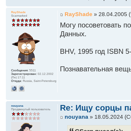
RayShade
RayShade
» 28.04.2005 (
Scarmarked
Могу посоветовать п
Данных.
BHV, 1995 год ISBN 5
Познавательная вещ
Сообщения:
5511
Зарегистрирован:
02.12.2002
(Пн) 17:11
Откуда:
Russia, Saint-Petersburg
Re: Ищу сорцы 
nouyana
Продвинутый пользователь
nouyana
» 18.05.2024 (С