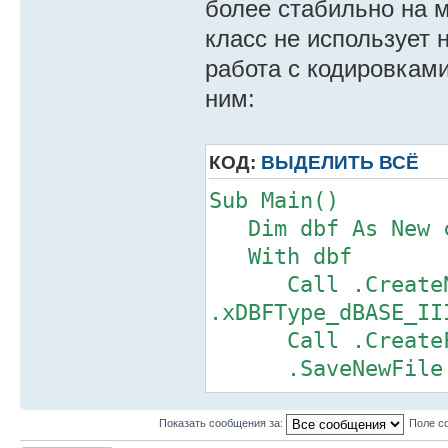
более стабильно на м
класс не использует 
работа с кодировками
ним:
КОД:
ВЫДЕЛИТЬ ВСЁ
Sub Main()
Dim dbf As New c
With dbf
Call .CreateNewF
.xDBFType_dBASE_II
Call .CreateFie
.SaveNewFile
.MoveFirst
Показать сообщения за:
Поле с