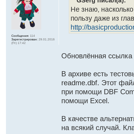
GSerg писал(а):
Не знаю, насколько
пользу даже из гла
http://basicproducti
Сообщения:
114
Зарегистрирован:
29.01.2016
(Пт) 17:42
Обновлённая ссылка
В архиве есть тестов
readme.dbf. Этот фай
при помощи DBF Comm
помощи Excel.
В качестве альтерна
на всякий случай. К