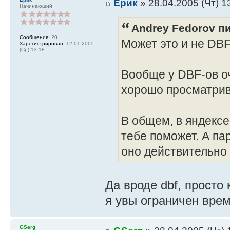
Ёрик
» 28.04.2005 (Чт) 1
Начинающий
Andrey Fedorov пи
Сообщения:
20
Может это и не DB
Зарегистрирован:
12.01.2005
(Ср) 13:18
Вообще у DBF-ов оч
хорошо просматрива
В общем, в яндексе
тебе поможет. А па
оно действительно 
Да вроде dbf, просто
я увы ограничен врем
GSerg