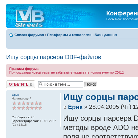
Конференц
Весь вкус програм
Список форумов
‹
Платформы и технологии
‹
Базы данных
Ищу сорцы парсера DBF-файлов
Правила форума
При создании новой темы не забывайте указывать используемую СУБД.
Ответить
Ищу сорцы пар
Ёрик
Начинающий
Ёрик
» 28.04.2005 (Чт) 1
Ищу сорцы парсера D
Сообщения:
20
Зарегистрирован:
12.01.2005
(Ср) 13:18
методы вроде ADO не
поля не соответствую