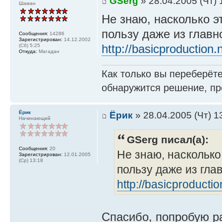
GSerg
» 28.04.2005 (Чт) 
Шаман
Не знаю, насколько э
пользу даже из глав
Сообщения:
14286
Зарегистрирован:
14.12.2002
http://basicproduction
(Сб) 5:25
Откуда:
Магадан
Как только вы переберёте
обнаружится решение, пр
Ёрик
Ёрик
» 28.04.2005 (Чт) 1
Начинающий
GSerg писал(а):
Сообщения:
20
Не знаю, насколько
Зарегистрирован:
12.01.2005
(Ср) 13:18
пользу даже из гла
http://basicproducti
Спасибо, попробую р