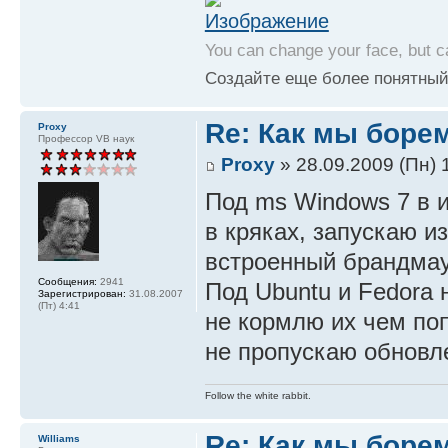
You can change your face, but c
Создайте еще более понятный
Re: Как мы боре
Proxy
Профессор VB наук
Proxy
» 28.09.2009 (Пн) 
Под ms Windows 7 в 
в кряках, запускаю из
встроенный брандмау
Сообщения:
2941
Под Ubuntu и Fedora 
Зарегистрирован:
31.08.2007
(Пт) 4:41
не кормлю их чем поп
не пропускаю обновл
Follow the white rabbit.
Re: Как мы боре
Williams