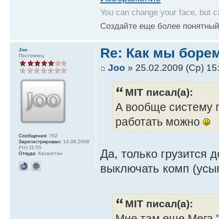
You can change your face, but c
Создайте еще более понятный
Re: Как мы боре
Joo
Постоялец
Joo
» 25.02.2009 (Ср) 15
MIT писал(а):
А вообще систему г
работать можно
Сообщения:
762
Зарегистрирован:
14.08.2008
(Чт) 11:55
Да, только грузится 
Откуда:
Казахстан
выключать комп (усып
MIT писал(а):
Мне там еще Мега "