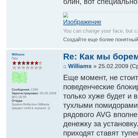
блин, вот специальн
You can change your face, but c
Создайте еще более понятный
Re: Как мы боре
Williams
Гуру
Williams
» 25.02.2009 (Ср
Еще момент, не стоит
поведенческие блокир
Сообщения:
1280
Зарегистрирован:
06.05.2008
только хуже будет и 
(Вт) 18:35
Откуда:
тухлыми помидорами.
System.Reflection.Williams
(увидел себя в зеркале :))
рядового AVG вполне 
денежку за установку
приходят ставят тупе