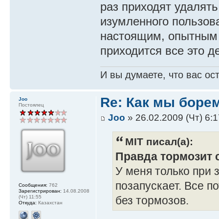
раз приходят удалять
изумленного пользов
настоящим, опытным 
приходится все это д
И вы думаете, что вас ос
Re: Как мы боре
Joo
Постоялец
Joo
» 26.02.2009 (Чт) 6:1
MIT писал(а):
Правда тормозит 
У меня только при 
позапускает. Все по
Сообщения:
762
Зарегистрирован:
14.08.2008
без тормозов.
(Чт) 11:55
Откуда:
Казахстан