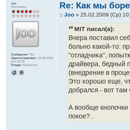
Re: Как мы бор
Joo
Постоялец
Joo
» 25.02.2009 (Ср) 10
MIT писал(а):
Вчера поставил себ
больно какой-то: п
"отладчика", попыт
Сообщения:
762
Зарегистрирован:
14.08.2008
(Чт) 11:55
драйвера, бедный п
Откуда:
Казахстан
(внедрение в проце
Это хорошо еще, ч
добрался - вот там
А вообще кнопочки 
покое?..