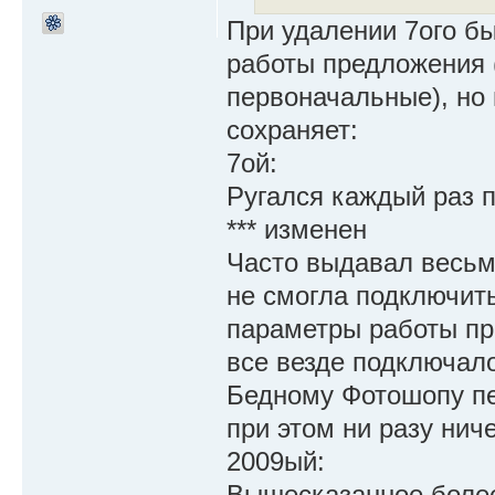
При удалении 7ого б
работы предложения (
первоначальные), но 
сохраняет:
7ой:
Ругался каждый раз 
*** изменен
Часто выдавал весьм
не смогла подключиться
параметры работы при
все везде подключал
Бедному Фотошопу пе
при этом ни разу ниче
2009ый:
Вышесказанное боле