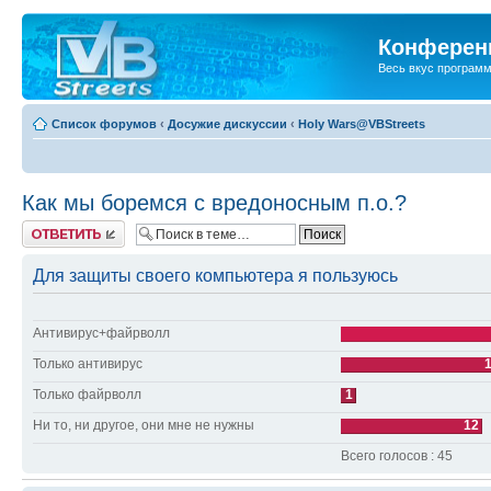
Конференц
Весь вкус програм
Список форумов
‹
Досужие дискуссии
‹
Holy Wars@VBStreets
Как мы боремся с вредоносным п.о.?
Ответить
Для защиты своего компьютера я пользуюсь
Антивирус+файрволл
Только антивирус
Только файрволл
1
Ни то, ни другое, они мне не нужны
12
Всего голосов : 45