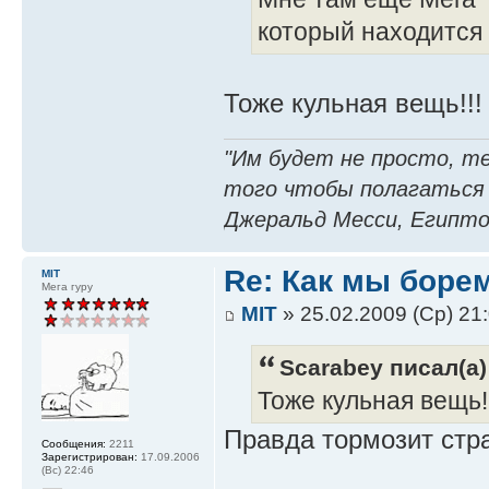
который находится
Тоже кульная вещь!!!
"Им будет не просто, т
того чтобы полагаться
Джеральд Месси, Египто
Re: Как мы боре
MIT
Мега гуру
MIT
» 25.02.2009 (Ср) 21
Scarabey писал(а)
Тоже кульная вещь!!
Правда тормозит стра
Сообщения:
2211
Зарегистрирован:
17.09.2006
(Вс) 22:46