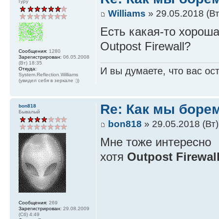
Гуру
Williams
» 29.05.2018 (Вт
Есть какая-то хорош
Outpost Firewall?
Сообщения:
1280
Зарегистрирован:
06.05.2008
(Вт) 18:35
И вы думаете, что вас ос
Откуда:
System.Reflection.Williams
(увидел себя в зеркале :))
Re: Как мы боре
bon818
Бывалый
bon818
» 29.05.2018 (Вт)
Мне тоже интересно
хотя
Outpost Firewal
Сообщения:
269
Зарегистрирован:
29.08.2009
(Сб) 4:49