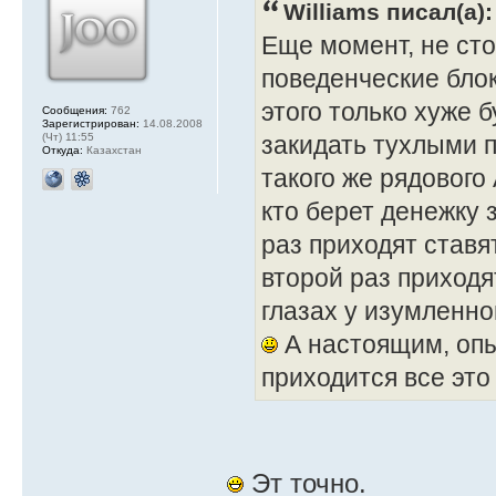
Williams писал(а):
Еще момент, не сто
поведенческие бло
этого только хуже 
Сообщения:
762
Зарегистрирован:
14.08.2008
закидать тухлыми 
(Чт) 11:55
Откуда:
Казахстан
такого же рядового
кто берет денежку 
раз приходят ставя
второй раз приходя
глазах у изумленно
А настоящим, опы
приходится все это
Эт точно.