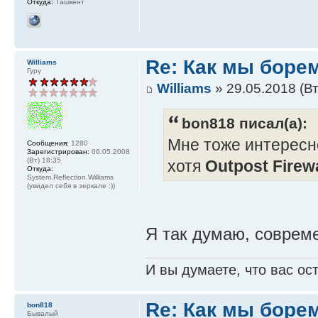
Откуда:
Ташкент
Re: Как мы боре
Williams
Гуру
Williams
» 29.05.2018 (Вт
bon818 писал(а):
Мне тоже интересн
Сообщения:
1280
Зарегистрирован:
06.05.2008
(Вт) 18:35
хотя
Outpost Firewa
Откуда:
System.Reflection.Williams
(увидел себя в зеркале :))
Я так думаю, соврем
И вы думаете, что вас ос
Re: Как мы боре
bon818
Бывалый