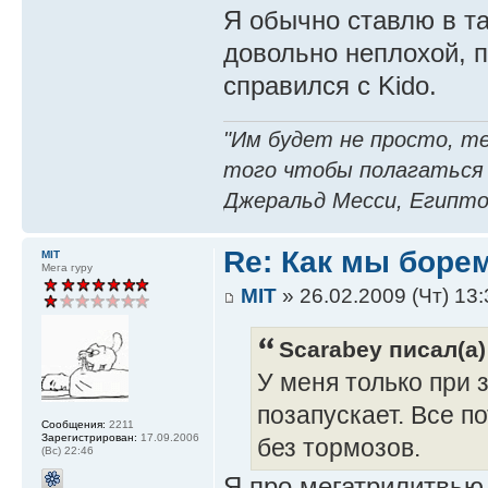
Я обычно ставлю в та
довольно неплохой, п
справился с Kido.
"Им будет не просто, т
того чтобы полагаться
Джеральд Месси, Египто
Re: Как мы боре
MIT
Мега гуру
MIT
» 26.02.2009 (Чт) 13:
Scarabey писал(а)
У меня только при 
позапускает. Все по
Сообщения:
2211
Зарегистрирован:
17.09.2006
без тормозов.
(Вс) 22:46
Я про мегатрилитвью,