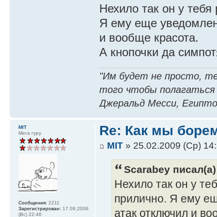
Нехило так он у тебя
Я ему еще уведомлен
и вообще красота.
А кнопочки да симпо
"Им будет не просто, т
того чтобы полагаться
Джеральд Месси, Египто
Re: Как мы боре
MIT
Мега гуру
MIT
» 25.02.2009 (Ср) 14
Scarabey писал(а)
Нехило так он у те
прилично. Я ему е
Сообщения:
2211
Зарегистрирован:
17.09.2006
атак отключил и во
(Вс) 22:46