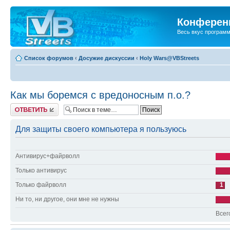
Конференц
Весь вкус програм
Список форумов
‹
Досужие дискуссии
‹
Holy Wars@VBStreets
Как мы боремся с вредоносным п.о.?
Ответить
Для защиты своего компьютера я пользуюсь
Антивирус+файрволл
Только антивирус
Только файрволл
1
Ни то, ни другое, они мне не нужны
Всег