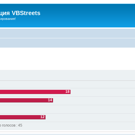
ия VBStreets
мирования!
18
14
12
о голосов : 45