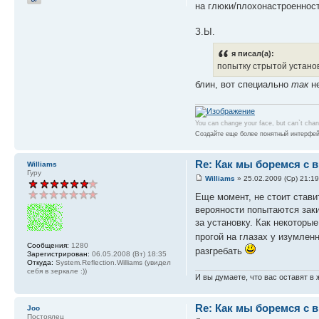
на глюки/плохонастроеннос
З.Ы.
я писал(а):
попытку стрытой установ
блин, вот специально
так
н
You can change your face, but can`t cha
Создайте еще более понятный интерфей
Re: Как мы боремся с 
Williams
Гуру
Williams
» 25.02.2009 (Ср) 21:19
Еще момент, не стоит стави
верояности попытаются заки
за установку. Как некоторы
прогой на глазах у изумле
Сообщения:
1280
разгребать
Зарегистрирован:
06.05.2008 (Вт) 18:35
Откуда:
System.Reflection.Williams (увидел
себя в зеркале :))
И вы думаете, что вас оставят в
Re: Как мы боремся с 
Joo
Постоялец