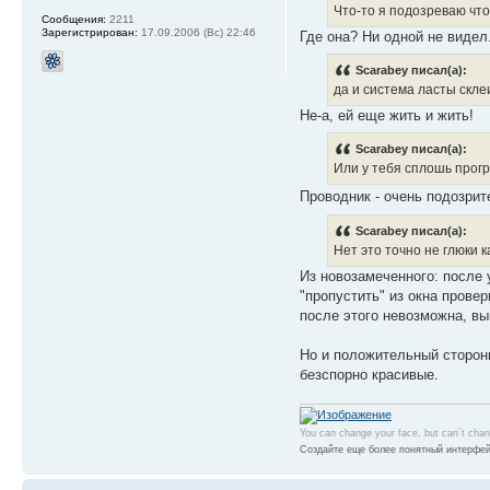
Что-то я подозреваю что
Сообщения:
2211
Зарегистрирован:
17.09.2006 (Вс) 22:46
Где она? Ни одной не видел.
Scarabey писал(а):
да и система ласты скле
Не-а, ей еще жить и жить!
Scarabey писал(а):
Или у тебя сплошь прог
Проводник - очень подозри
Scarabey писал(а):
Нет это точно не глюки к
Из новозамеченного: после 
"пропустить" из окна провер
после этого невозможна, вы
Но и положительный стороны
безспорно красивые.
You can change your face, but can`t cha
Создайте еще более понятный интерфей