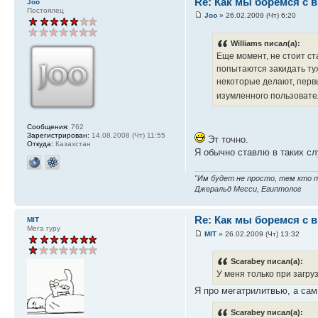
Re: Как мы боремся с 
Joo
Постоялец
Joo
» 26.02.2009 (Чт) 6:20
Williams писал(а):
Еще момент, не стоит ст
попытаются закидать тух
некоторые делают, первы
изумленного пользовате
Сообщения:
762
Зарегистрирован:
14.08.2008 (Чт) 11:55
Эт точно.
Откуда:
Казахстан
Я обычно ставлю в таких сл
"Им будет не просто, тем кто
Джеральд Месси, Египтолог
Re: Как мы боремся с 
MIT
Мега гуру
MIT
» 26.02.2009 (Чт) 13:32
Scarabey писал(а):
У меня только при загруз
Я про мегатрилитвью, а сам
Scarabey писал(а):