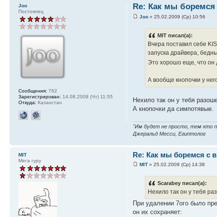
Re: Как мы боремся
Joo
Постоялец
Joo
» 25.02.2009 (Ср) 10:56
MIT писал(а):
Вчера поставил себе KIS
запуска драйвера, бедны
Это хорошо еще, что он
А вообще кнопочки у него
Сообщения:
762
Зарегистрирован:
14.08.2008 (Чт) 11:55
Нехило так он у тебя разош
Откуда:
Казахстан
А кнопочки да симпотявые.
"Им будет не просто, тем кто
Джеральд Месси, Египтолог
Re: Как мы боремся с 
MIT
Мега гуру
MIT
» 25.02.2009 (Ср) 14:38
Scarabey писал(а):
Нехило так он у тебя ра
При удалении 7ого было пре
он их сохраняет: