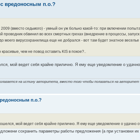
 с вредоносным п.о.?
 2009 (вместо седьмого) - умный он уж больно какой-то: при включении попыт
й проводник обвинил во всех смертных грехах (внедрение в процессы, запус
 до моего вирусохранилища еще не добрался - вот там будет знатное веселье
 красивые, чем не повод оставить KIS в покое?..
елся, мой ведет себя крайне прилично. Я ему еще уведомление о удачно
 полагается на истину авторитета, вместо того чтобы полагаться на авторитет
вредоносным п.о.?
зошелся, мой ведет себя крайне прилично. Я ему еще уведомление о удачно о
дложени сохранить параметры работы предложения (а при установки их ж