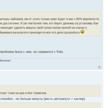
теры чайников, им от этого только хуже будет и вас с 80% верояности
достаточно. И уж тем более тем, кто берет денежку за установку. Как
приходят удалять вирусы свой супер-пупер прогой на глазах у
щикам в результате приходится все это дело разгребать
проблема была с ним, не справился с Kido.
 Истины"
отает тоже на ура и без тормозов.
покойно - не больше минуты (весть автозапуск + каспер)