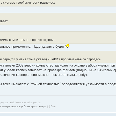
 в системе твоей живности развелось
..
ивает
раммы сомнительного происхождения.
тельное проложение. Надо удалить будет
аспера, т.к. у меня стоит уже год и ТАКИХ проблем небыло отродясь.
установки 2009 версии компьютер зависает на экране выбора учетки при 
ки убрали каспер зависает на провекре файлов (ладно бы на 5-гиговых а
ключение каспера невозможно - помогает только ребут.
 тоже имеются: с "точной точностью" определяются уязвимости в проду
nge your mind. No matter what you do.
с и мир создаст еще более тупого юзера.
(с) Баш