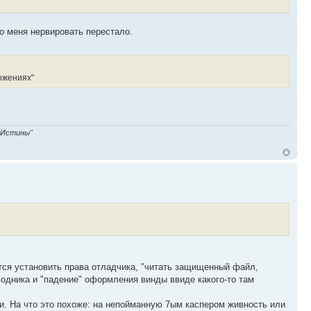
то меня нервировать перестало.
ожениях"
 Истины"
ется установить права отладчика, "читать защищенный файл,
дника и "падение" оформления винды ввиде какого-то там
ии. На что это похоже: на непойманную 7ым каспером живность или