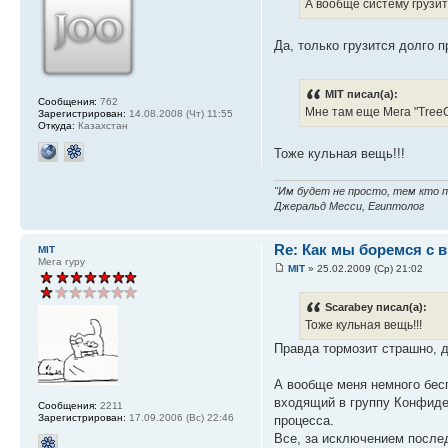
А вообще систему грузи
Да, только грузится долго 
MIT писал(а):
Сообщения:
762
Мне там еще Мега "Tree
Зарегистрирован:
14.08.2008 (Чт) 11:55
Откуда:
Казахстан
Тоже кульная вещь!!!
"Им будет не просто, тем кто
Джеральд Месси, Египтолог
Re: Как мы боремся с 
MIT
Мега гуру
MIT
» 25.02.2009 (Ср) 21:02
Scarabey писал(а):
Тоже кульная вещь!!!
Правда тормозит страшно, д
А вообще меня немного бесп
входящий в группу Конфиде
Сообщения:
2211
Зарегистрирован:
17.09.2006 (Вс) 22:46
процесса.
Все, за исключением послед