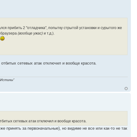
ался прибить 2 "отладчика", попытку стрытой установки и сурытого же
к браузера
(вообще ужас)
и т.д.).
 отбитых сетевых атак отключил и вообще красота.
 Истины"
тбитых сетевых атак отключил и вообще красота.
е принять за первоначальные), но видиме не все или как-то не так