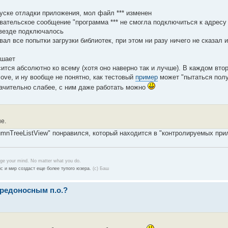
уске отладки приложения, мол файл *** изменен
тельское сообщение "программа *** не смогла подключиться к адресу ***
 везде подключалось
л все попытки загрузки библиотек, при этом ни разу ничего не сказал и
ешает
ится абсолютно ко всему (хотя оно наверно так и лучше). В каждом вт
ve, и ну вообще не понятно, как тестовый
пример
может "пытаться полу
начительно слабее, с ним даже работать можно
е.
mnTreeListView" понравился, который находится в "контролируемых при
nge your mind. No matter what you do.
с и мир создаст еще более тупого юзера.
(с) Баш
вредоносным п.о.?