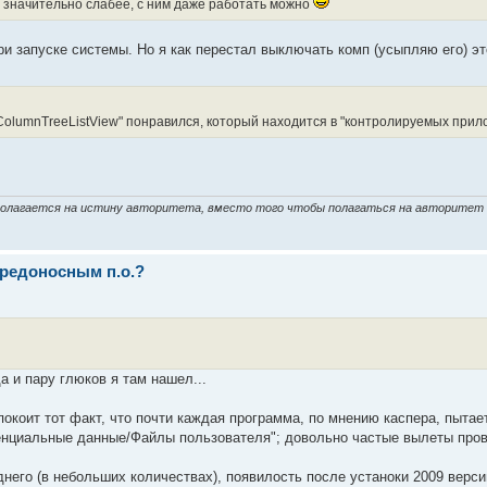
т значительно слабее, с ним даже работать можно
при запуске системы. Но я как перестал выключать комп (усыпляю его) э
ColumnTreeListView" понравился, который находится в "контролируемых прил
 полагается на истину авторитета, вместо того чтобы полагаться на авторитет
вредоносным п.о.?
а и пару глюков я там нашел...
окоит тот факт, что почти каждая программа, по мнению каспера, пыта
нциальные данные/Файлы пользователя"; довольно частые вылеты прово
него (в небольших количествах), появилость после устаноки 2009 верс