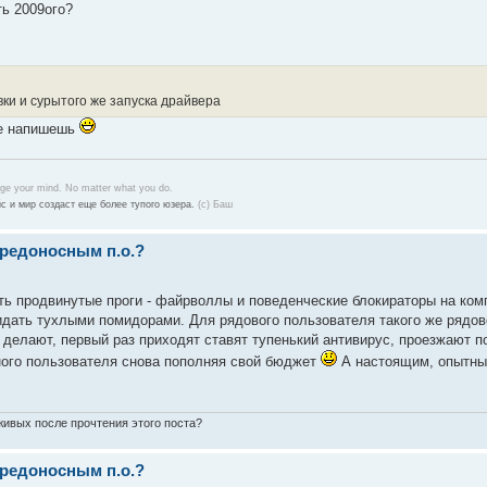
ть 2009ого?
ки и сурытого же запуска драйвера
е напишешь
nge your mind. No matter what you do.
с и мир создаст еще более тупого юзера.
(с) Баш
вредоносным п.о.?
ть продвинутые проги - файрволлы и поведенческие блокираторы на комп
дать тухлыми помидорами. Для рядового пользователя такого же рядово
е делают, первый раз приходят ставят тупенький антивирус, проезжают п
нного пользователя снова пополняя свой бюджет
А настоящим, опытным
 живых после прочтения этого поста?
вредоносным п.о.?