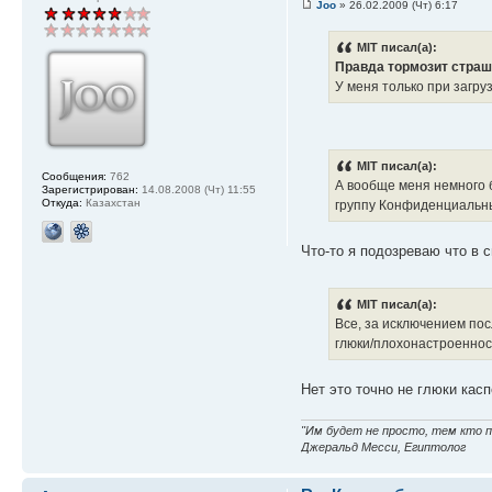
Joo
» 26.02.2009 (Чт) 6:17
MIT писал(а):
Правда тормозит стра
У меня только при загруз
MIT писал(а):
Сообщения:
762
А вообще меня немного б
Зарегистрирован:
14.08.2008 (Чт) 11:55
Откуда:
Казахстан
группу Конфиденциальны
Что-то я подозреваю что в 
MIT писал(а):
Все, за исключением пос
глюки/плохонастроеннос
Нет это точно не глюки касп
"Им будет не просто, тем кто
Джеральд Месси, Египтолог