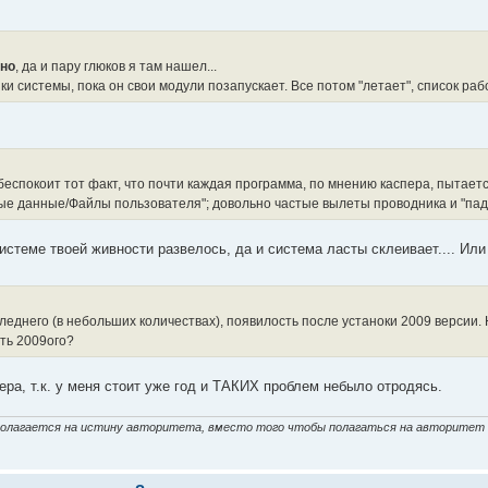
шно
, да и пару глюков я там нашел...
ки системы, пока он свои модули позапускает. Все потом "летает", список раб
еспокоит тот факт, что почти каждая программа, по мнению каспера, пытает
е данные/Файлы пользователя"; довольно частые вылеты проводника и "паде
системе твоей живности развелось, да и система ласты склеивает.... И
леднего (в небольших количествах), появилость после устаноки 2009 версии.
ть 2009ого?
ера, т.к. у меня стоит уже год и ТАКИХ проблем небыло отродясь.
 полагается на истину авторитета, вместо того чтобы полагаться на авторитет