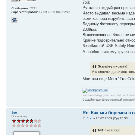
7ой:
Ругался каждый раз при зап
Сообщения:
2211
Зарегистрирован:
17.09.2006 (Вс) 22:46
Часто выдавал весьма издева
если каспера вырубить все
Бедному Фотошопу перекрыва
2009ый:
Вышесказанное более не м
Крайне подозрительно относ
безобидный USB Safely Remo
А вообще систему грузит з
Scarabey писал(а):
А кнопочки да симпотявы
Мне там еще Мега "TreeColu
You can change your face, but can`t cha
Создайте еще более понятный интерфей
Re: Как мы боремся с 
Joo
Постоялец
Joo
» 25.02.2009 (Ср) 15:53
MIT писал(а):