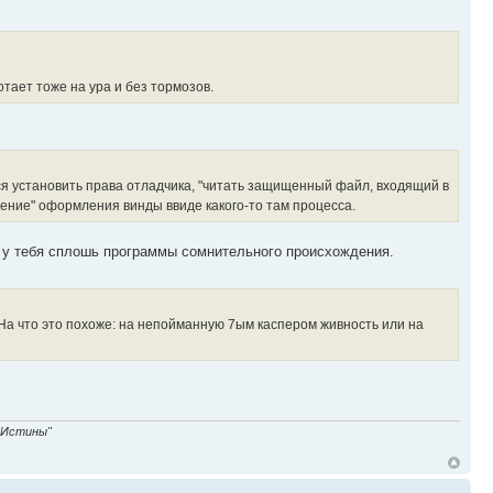
отает тоже на ура и без тормозов.
ся установить права отладчика, "читать защищенный файл, входящий в
ние" оформления винды ввиде какого-то там процесса.
ли у тебя сплошь программы сомнительного происхождения.
 На что это похоже: на непойманную 7ым каспером живность или на
 Истины"