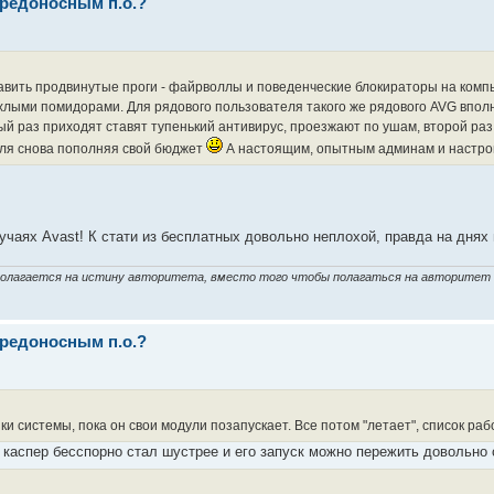
вредоносным п.о.?
авить продвинутые проги - файрволлы и поведенческие блокираторы на компью
лыми помидорами. Для рядового пользователя такого же рядового AVG вполне 
й раз приходят ставят тупенький антивирус, проезжают по ушам, второй раз 
ля снова пополняя свой бюджет
А настоящим, опытным админам и настрой
учаях Avast! К стати из бесплатных довольно неплохой, правда на днях 
 полагается на истину авторитета, вместо того чтобы полагаться на авторитет
вредоносным п.о.?
ки системы, пока он свои модули позапускает. Все потом "летает", список раб
 каспер бесспорно стал шустрее и его запуск можно пережить довольно с