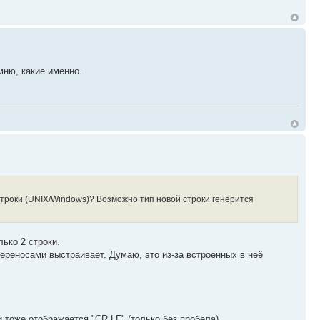
ню, какие именно.
строки (UNIX/Windows)? Возможно тип новой строки генерится
ько 2 строки.
с переносами выстраивает. Думаю, это из-за встроенных в неё
 тоже отображается "CR LF" (только без пробела).