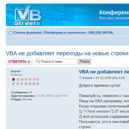
Конференц
Весь вкус програм
Список форумов
‹
Платформы и технологии
‹
XML/XSL/XHTML
VBA не добавляет переходы на новые строк
Ответить
VBA не добавляет п
kinrew
Новичок
kinrew
» 07.12.2009 (Пн) 3:36
Доброго времени суток!
Сообщения:
26
Пожалуйста, помогите с так
Зарегистрирован:
15.02.2006 (Ср) 18:02
Откуда:
Москва
Пишу на VBA программу, ко
Когда открываю полученный 
1) "<?xml version="1.0" enco
2) всё остальное содержимо
Получается, что в текстово
строки.