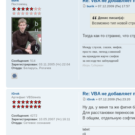
Re: VBA не добавляет 
burik
Постоялец
burik
» 07.12.2009 (Пн) 17:57
Денис писал(а):
Возможно тип новой стро
Тогда как-то странно, что ст
Между слухов, сказок, мифов,
просто лжи, легенд сомнений
мы враждуем жарче скифов
Сообщения:
514
за несходство заблуждений
Зарегистрирован:
03.11.2005 (Чт) 22:04
Игорь Губерман
Откуда:
Беларусь, Рогачев
Re: VBA не добавляет 
iGrok
Артефакт VBStreets
iGrok
» 07.12.2009 (Пн) 23:20
Ну да, у меня та же фигня 
Для расстановки переносов и
Сообщения:
4272
В общем, отдельную софти
Зарегистрирован:
10.05.2007 (Чт) 16:11
Откуда:
Сетевое сознание
label:
cli