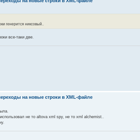
переходы на новые строки в XML-файле
ки генерится никсовый..
роки все-таки две.
переходы на новые строки в XML-файле
была.
спользовал не то altova xml spy, не то xml alchemist..
ну.