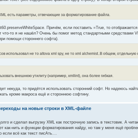
XML есть параметры, отвечающие за форматирование файла.
.preserveWhiteSpace. Причём, если поставить =True, то отображается в
т что-то я не нашёл? Очень бы помог метод стандартными средствами V
при помощи стороннего софта).
в использовал не то altova xml spy, не то xml alchemist..В общем, отдельную
ьзовать внешнюю утилиту (например, xmllint), она более гибкая.
дет некуда, то придётся использовать сторонний софт. Но надеюсь найт
скать кроме макроса ещё и стороннюю софтину.
переходы на новые строки в XML-файле
олго и сделал выгрузку XML как построчную запись в текстовик. А читаю
т как-нить и функции форматирования найду, но там у меня ещё проблем
 если всё как текст писАть....