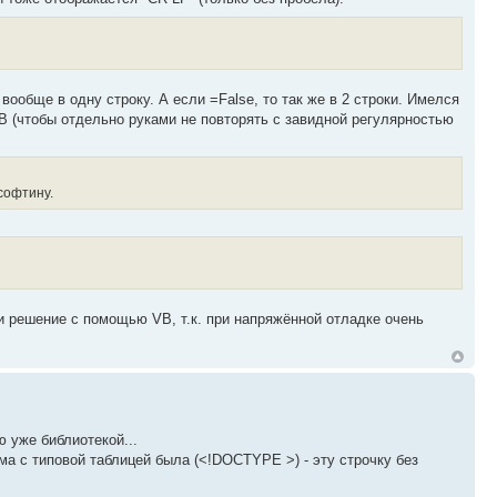
ообще в одну строку. А если =False, то так же в 2 строки. Имелся
B (чтобы отдельно руками не повторять с завидной регулярностью
 софтину.
и решение с помощью VB, т.к. при напряжённой отладке очень
 уже библиотекой...
а с типовой таблицей была (<!DOCTYPE >) - эту строчку без