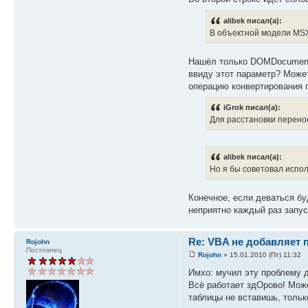
alibek писал(а):
В объектной модели MS
Нашёл только DOMDocument60
ввиду этот параметр? Може
операцию конвертирования 
iGrok писал(а):
Для расстановки переносо
alibek писал(а):
Но я бы советовал испол
Конечное, если деваться бу
неприятно каждый раз запу
Re: VBA не добавляет 
Rojohn
Постоялец
Rojohn
» 15.01.2010 (Пт) 11:32
Имхо: мучил эту проблему д
Всё работает здОрово! Може
таблицы не вставишь, только