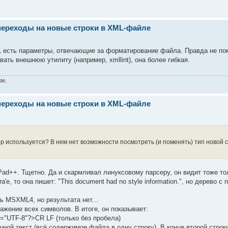
переходы на новые строки в XML-файле
есть параметры, отвечающие за форматирование файла. Правда не пом
ать внешнюю утилиту (например, xmllint), она более гибкая.
te.
переходы на новые строки в XML-файле
р используется? В нем нет возможности посмотреть (и поменять) тип новой 
Pad++. Тщетно. Да и скармливал линуксовому парсеру, он видит тоже тол
'е, то она пишет: "This document had no style information.", но дерево 
 MSXML4, но результата нет...
жение всех символов. В итоге, он показывает:
g="UTF-8"?>CR LF (только без пробела)
шной текст (всё содержимое файла в одну строку). В конце второй строки