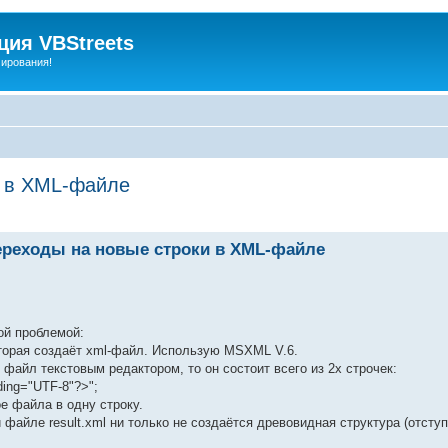
ия VBStreets
мирования!
и в XML-файле
ереходы на новые строки в XML-файле
ой проблемой:
торая создаёт xml-файл. Использую MSXML V.6.
файл текстовым редактором, то он состоит всего из 2х строчек:
ding="UTF-8"?>";
е файла в одну строку.
й файле result.xml ни только не создаётся древовидная структура (отсту