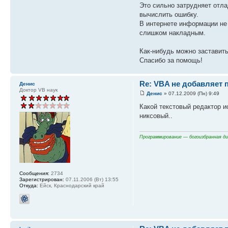
Это сильно затрудняет отла
вычислить ошибку.
В интернете информации не
слишком накладным.
Как-нибудь можно заставить
Спасибо за помощь!
Re: VBA не добавляет 
Денис
Доктор VB наук
Денис
» 07.12.2009 (Пн) 9:49
Какой текстовый редактор и
никсовый..
Программирование — богоизбранная дис
Сообщения:
2734
Зарегистрирован:
07.11.2006 (Вт) 13:55
Откуда:
Ейск, Краснодарский край