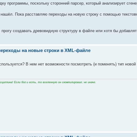
дку программы, поскольку сторонний парсер, который анализирует сген
 нашёл. Пока расставляю переходы на новую строку с помощью текстово
 прогу создавать древовидную структуру в файле или хотя бы добавлят
переходы на новые строки в XML-файле
спользуется? В нем нет возможности посмотреть (и поменять) тип новой
циплина! Если бог и есть, то вселенную он скомпилировал, не иначе.