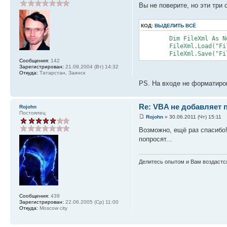
Вы не поверите, но эти три
КОД:
ВЫДЕЛИТЬ ВСЁ
Dim FileXml As New 
FileXml.Load("File
FileXml.Save("File
Сообщения:
142
Зарегистрирован:
21.09.2004 (Вт) 14:32
Откуда:
Татарстан, Заинск
PS. На входе не форматиро
Re: VBA не добавляет 
Rojohn
Постоялец
Rojohn
» 30.06.2011 (Чт) 15:11
Возможно, ещё раз спасибо!
попросят...
Делитесь опытом и Вам воздастся
Сообщения:
439
Зарегистрирован:
22.06.2005 (Ср) 11:00
Откуда:
Moscow city