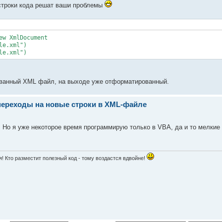
 строки кода решат ваши проблемы
XmlDocument
.xml")
.xml")
ванный XML файл, на выходе уже отформатированный.
переходы на новые строки в XML-файле
 Но я уже некоторое время программирую только в VBA, да и то мелкие 
! Кто разместит полезный код - тому воздастся вдвойне!