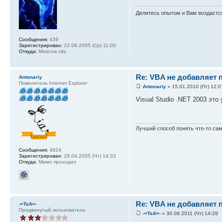
Делитесь опытом и Вам воздастся
Сообщения:
439
Зарегистрирован:
22.06.2005 (Ср) 11:00
Откуда:
Moscow city
Re: VBA не добавляет 
Antonariy
Повелитель Internet Explorer
Antonariy
» 15.01.2010 (Пт) 12:0
Visual Studio .NET 2003 это 
Лучший способ понять что-то са
Сообщения:
4824
Зарегистрирован:
28.04.2005 (Чт) 14:33
Откуда:
Мимо проходил
Re: VBA не добавляет 
-=TsA=-
Продвинутый пользователь
-=TsA=-
» 30.06.2011 (Чт) 14:29