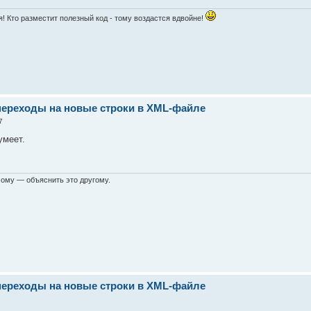
! Кто разместит полезный код - тому воздастся вдвойне!
переходы на новые строки в XML-файле
7
умеет.
мому — объяснить это другому.
переходы на новые строки в XML-файле