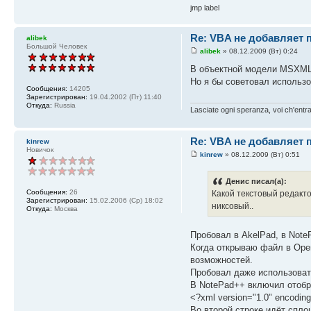
jmp label
Re: VBA не добавляет 
alibek
Большой Человек
alibek
» 08.12.2009 (Вт) 0:24
В объектной модели MSXML 
Но я бы советовал использов
Сообщения:
14205
Зарегистрирован:
19.04.2002 (Пт) 11:40
Откуда:
Russia
Lasciate ogni speranza, voi ch'entra
Re: VBA не добавляет 
kinrew
Новичок
kinrew
» 08.12.2009 (Вт) 0:51
Денис писал(а):
Сообщения:
26
Какой текстовый редакто
Зарегистрирован:
15.02.2006 (Ср) 18:02
никсовый..
Откуда:
Москва
Пробовал в AkelPad, в Note
Когда открываю файл в Opera
возможностей.
Пробовал даже использовать
В NotePad++ включил отобра
<?xml version="1.0" encodin
Во второй строке идёт спло