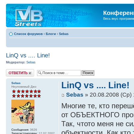
Конференц
Весь вкус програм
Список форумов
‹
Блоги
‹
Sebas
LinQ vs .... Line!
Модератор:
Sebas
Ответить
LinQ vs .... Line!
Sebas
Неуловимый Джо
Sebas
» 20.08.2008 (Ср) 
Многие те, кто пере
от ОБЪЕКТНОГО про
Так, чтото меня не с
Сообщения:
3626
объектности. Как кто
Зарегистрирован:
12.02.2002