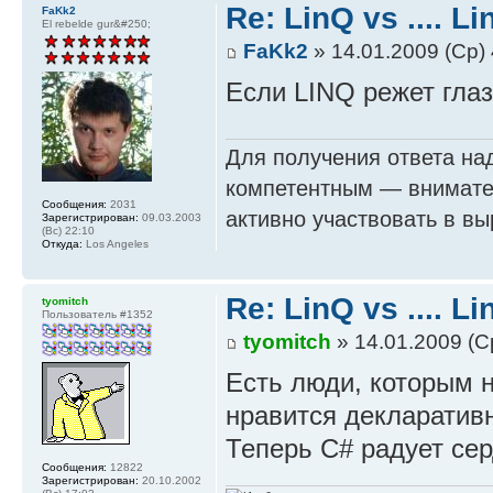
Re: LinQ vs .... Li
FaKk2
El rebelde gur&#250;
FaKk2
» 14.01.2009 (Ср) 
Если LINQ режет гла
Для получения ответа на
компетентным — внимател
Сообщения:
2031
активно участвовать в в
Зарегистрирован:
09.03.2003
(Вс) 22:10
Откуда:
Los Angeles
Re: LinQ vs .... Li
tyomitch
Пользователь #1352
tyomitch
» 14.01.2009 (С
Есть люди, которым 
нравится декларатив
Теперь C# радует сер
Сообщения:
12822
Зарегистрирован:
20.10.2002