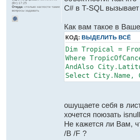
(Вт) 17:25
C# в T-SQL вызывает 
Откуда:
столько наглости такие
вопросы задавать
Как вам такое в Ваш
КОД:
ВЫДЕЛИТЬ ВСЁ
Dim Tropical = Fro
Where TropicOfCanc
AndAlso City.Latit
Select City.Name, 
ошущаете себя в лис
хочется поюзать isnull
Не кажется ли Вам, чт
/B /F ?