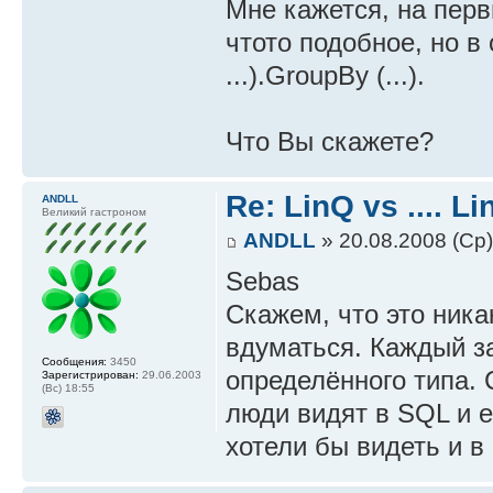
Мне кажется, на перв
чтото подобное, но в 
...).GroupBy (...).
Что Вы скажете?
Re: LinQ vs .... Li
ANDLL
Великий гастроном
ANDLL
» 20.08.2008 (Ср)
Sebas
Скажем, что это ника
вдуматься. Каждый з
Сообщения:
3450
определённого типа. 
Зарегистрирован:
29.06.2003
(Вс) 18:55
люди видят в SQL и ег
хотели бы видеть и в