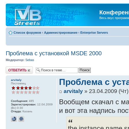
Конференц
Весь вкус програм
Список форумов
‹
Администрирование
‹
Enterprise Servers
Проблема с установкой MSDE 2000
Модератор:
Sebas
Ответить
Проблема с уст
arvitaly
Постоялец
arvitaly
» 23.04.2009 (Чт)
Вообщем скачал с м
Сообщения:
485
Зарегистрирован:
12.04.2009
(Вс) 0:30
и вот эта надпись по
Откуда:
Казань
the instance name spe