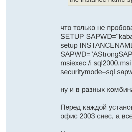
что только не пробов
SETUP SAPWD="kab
setup INSTANCENAM
SAPWD="AStrongSAP
msiexec /i sql2000.ms
securitymode=sql sa
ну и в разных комби
Перед каждой устан
офис 2003 снес, а вс