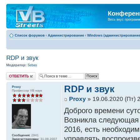
Конференц
Весь вкус програм
Список форумов
‹
Администрирование
‹
Windows (администрирование
RDP и звук
Модератор:
Sebas
Ответить
RDP и звук
Proxy
Профессор VB наук
Proxy
» 19.06.2020 (Пт) 
Доброго времени суто
Возникла следующая з
2016, есть необходим
Сообщения:
2941
управлять воспроизв
Зарегистрирован:
31.08.2007