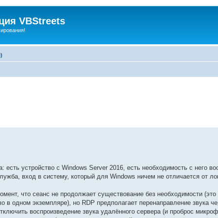
ия VBStreets
мирования!
)
 есть устройство с Windows Server 2016, есть необходимость с него во
лужба, вход в систему, который для Windows ничем не отличается от лок
омент, что сеанс не продолжает существование без необходимости (это
о в одном экземпляре), но RDP предполагает перенаправление звука че
тключить воспроизведение звука удалённого сервера (и проброс микрофо