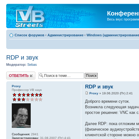
Конференц
Весь вкус програм
Список форумов
‹
Администрирование
‹
Windows (администрирование
RDP и звук
Модератор:
Sebas
Ответить
RDP и звук
Proxy
Профессор VB наук
Proxy
» 19.06.2020 (Пт) 2:41
Доброго времени суток.
Возникла следующая задача:
простое решение: VNC как с
Далее RDP: пока отложим м
(физическое аудиоустройств
Сообщения:
2941
клиентской стороне можно о
Зарегистрирован:
31.08.2007 (Пт) 4:41