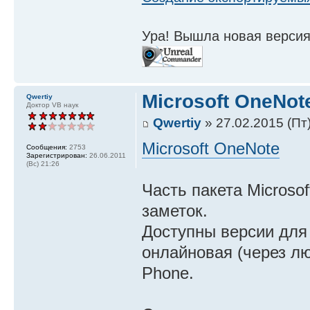
Ура! Вышла новая версия
Microsoft OneNot
Qwertiy
Доктор VB наук
Qwertiy
» 27.02.2015 (Пт)
Microsoft OneNote
Сообщения:
2753
Зарегистрирован:
26.06.2011
(Вс) 21:26
Часть пакета Microsof
заметок.
Доступны версии для 
онлайновая (через л
Phone.