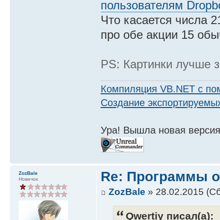
пользователям Dropb
Что касается числа 21
про обе акции 15 обыч
PS: Картинки лучше з
Компиляция VB.NET с по
Создание экспортируемых
Ура! Вышла новая версия
Re: Программы от
ZozBale
Новичок
ZozBale
» 28.02.2015 (Сб
Qwertiy писал(а):