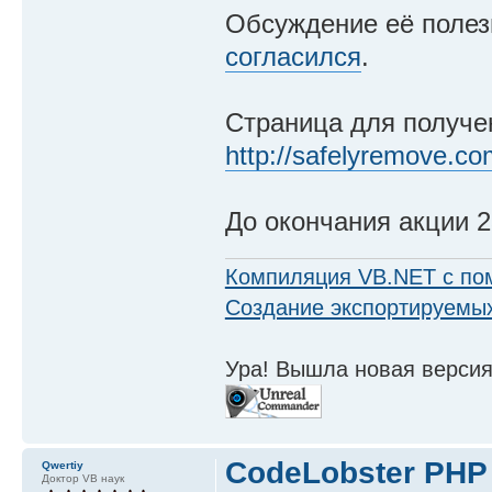
Обсуждение её поле
согласился
.
Страница для получе
http://safelyremove.c
До окончания акции 2
Компиляция VB.NET с по
Создание экспортируемых
Ура! Вышла новая версия
CodeLobster PHP E
Qwertiy
Доктор VB наук