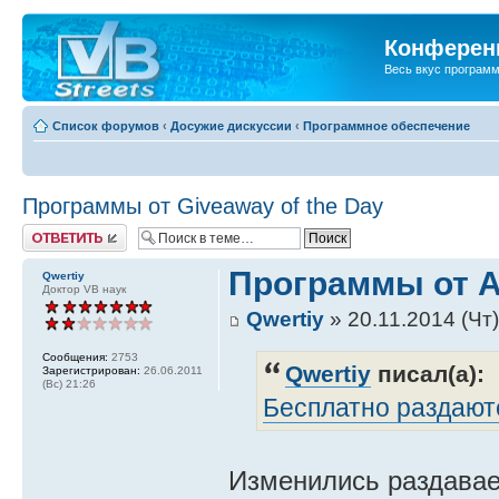
Конференц
Весь вкус програм
Список форумов
‹
Досужие дискуссии
‹
Программное обеспечение
Программы от Giveaway of the Day
Ответить
Программы от 
Qwertiy
Доктор VB наук
Qwertiy
» 20.11.2014 (Чт)
Сообщения:
2753
Qwertiy
писал(а):
Зарегистрирован:
26.06.2011
(Вс) 21:26
Бесплатно раздают
Изменились раздава