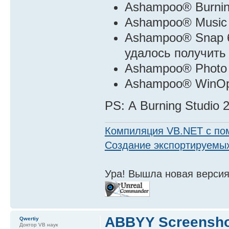
Ashampoo® Burning
Ashampoo® Music 
Ashampoo® Snap 6
удалось получить
Ashampoo® Photo 
Ashampoo® WinOpt
PS: А Burning Studio
Компиляция VB.NET с по
Создание экспортируемых
Ура! Вышла новая версия
ABBYY Screensho
Qwertiy
Доктор VB наук