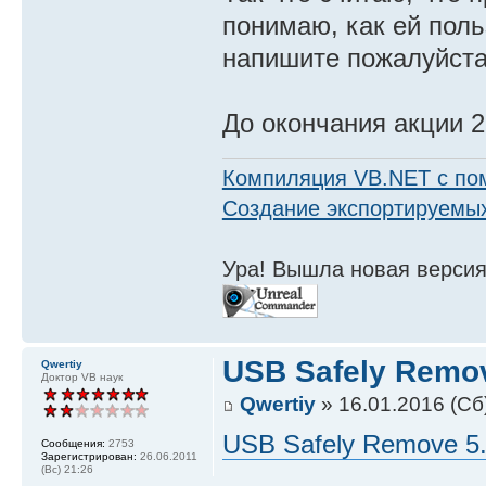
понимаю, как ей поль
напишите пожалуйста
До окончания акции 2
Компиляция VB.NET с по
Создание экспортируемых
Ура! Вышла новая версия
USB Safely Remov
Qwertiy
Доктор VB наук
Qwertiy
» 16.01.2016 (Сб
USB Safely Remove 5.
Сообщения:
2753
Зарегистрирован:
26.06.2011
(Вс) 21:26