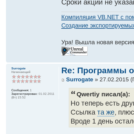
Сроки акции не указа
Компиляция VB.NET с по
Создание экспортируемых
Ура! Вышла новая версия
Re: Программы от
Surrogate
Начинающий
Surrogate
» 27.02.2015 (
Сообщения:
1
Qwertiy писал(а):
Зарегистрирован:
01.02.2011
(Вт) 15:52
Но теперь есть дру
Ссылка
та же
, плю
Вроде 1 день осталс