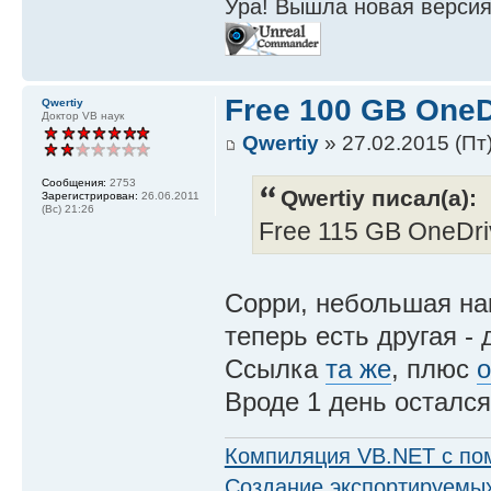
Ура! Вышла новая версия
Free 100 GB OneDr
Qwertiy
Доктор VB наук
Qwertiy
» 27.02.2015 (Пт)
Сообщения:
2753
Qwertiy писал(а):
Зарегистрирован:
26.06.2011
(Вс) 21:26
Free 115 GB OneDriv
Сорри, небольшая нак
теперь есть другая -
Ссылка
та же
, плюс
о
Вроде 1 день остался,
Компиляция VB.NET с по
Создание экспортируемых