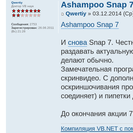
Ashampoo Snap 
Qwertiy
Доктор VB наук
Qwertiy
» 03.12.2014 (Ср
Ashampoo Snap 7
Сообщения:
2753
Зарегистрирован:
26.06.2011
(Вс) 21:26
И
снова
Snap 7. Честн
раздавать актуальную
делают обычно.
Замечательная прогр
скринвидео. С допол
оскриншочивания про
соединяет) и пипетки
До окончания акции 7
Компиляция VB.NET с по