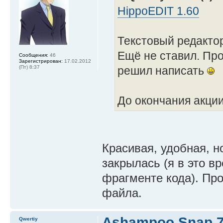
HippoEDIT 1.60
Текстовый редакто
Ещё не ставил. Про
Сообщения:
46
Зарегистрирован:
17.02.2012
решил написать
(Пт) 8:37
До окончания акции
Красивая, удобная, н
закрылась (я в это в
фрагменте кода). Про
файла.
Ashampoo Snap 
Qwertiy