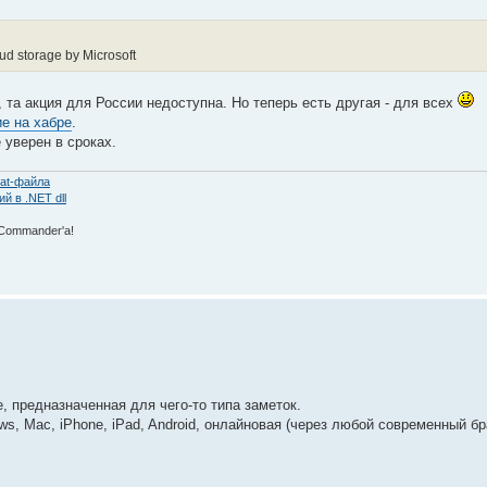
d storage by Microsoft
 та акция для России недоступна. Но теперь есть другая - для всех
е на хабре
.
 уверен в сроках.
at-файла
 в .NET dll
 Commаnder'а!
ce, предназначенная для чего-то типа заметок.
s, Mac, iPhone, iPad, Android, онлайновая (через любой современный бр