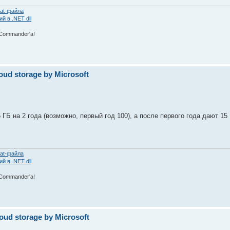
at-файла
 в .NET dll
 Commаnder'а!
oud storage by Microsoft
ГБ на 2 года (возможно, первый год 100), а после первого года дают 15
.
at-файла
 в .NET dll
 Commаnder'а!
oud storage by Microsoft