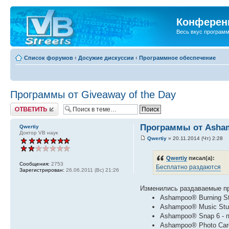
Конференц
Весь вкус програм
Список форумов
‹
Досужие дискуссии
‹
Программное обеспечение
Программы от Giveaway of the Day
Ответить
Программы от Asha
Qwertiy
Доктор VB наук
Qwertiy
» 20.11.2014 (Чт) 2:28
Qwertiy
писал(а):
Сообщения:
2753
Бесплатно раздаются
Зарегистрирован:
26.06.2011 (Вс) 21:26
Изменились раздаваемые п
Ashampoo® Burning St
Ashampoo® Music Stud
Ashampoo® Snap 6 - п
Ashampoo® Photo Card