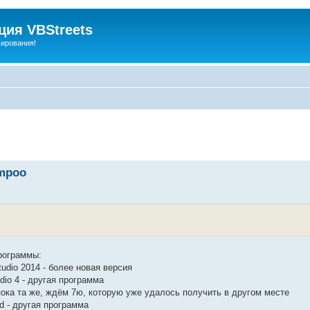
ия VBStreets
мирования!
mpoo
рограммы:
udio 2014 - более новая версия
io 4 - другая программа
ока та же, ждём 7ю, которую уже удалось получить в другом месте
 - другая программа