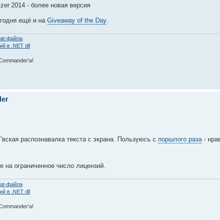
er 2014 - более новая версия
егодня ещё и на
Giveaway of the Day
.
at-файла
 в .NET dll
 Commаnder'а!
der
'вская распознавалка текста с экрана. Пользуюсь с
поршлого раза
- нра
же на ограниченное число лицензий.
at-файла
 в .NET dll
 Commаnder'а!