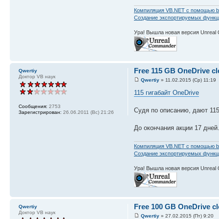
Компиляция VB.NET с помощью b
Создание экспортируемых функций
Ура! Вышла новая версия Unreal
Free 115 GB OneDrive cl
Qwertiy
Доктор VB наук
Qwertiy
» 11.02.2015 (Ср) 11:19
115 гигабайт OneDrive
Сообщения:
2753
Судя по описанию, дают 115 
Зарегистрирован:
26.06.2011 (Вс) 21:26
До окончания акции 17 дней
Компиляция VB.NET с помощью b
Создание экспортируемых функций
Ура! Вышла новая версия Unreal
Free 100 GB OneDrive cl
Qwertiy
Доктор VB наук
Qwertiy
» 27.02.2015 (Пт) 9:20