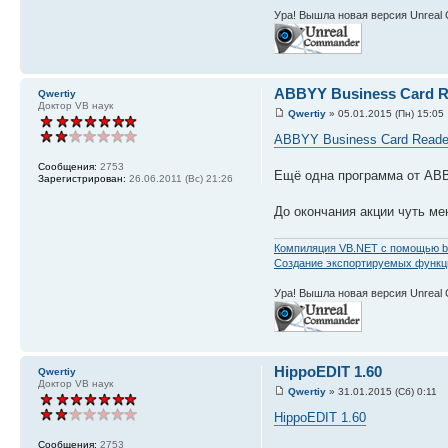
Ура! Вышла новая версия Unreal
ABBYY Business Card R
Qwertiy
Доктор VB наук
Qwertiy
» 05.01.2015 (Пн) 15:05
ABBYY Business Card Reade
Сообщения:
2753
Ещё одна программа от ABB
Зарегистрирован:
26.06.2011 (Вс) 21:26
До окончания акции чуть ме
Компиляция VB.NET с помощью b
Создание экспортируемых функций
Ура! Вышла новая версия Unreal
HippoEDIT 1.60
Qwertiy
Доктор VB наук
Qwertiy
» 31.01.2015 (Сб) 0:11
HippoEDIT 1.60
Сообщения:
2753