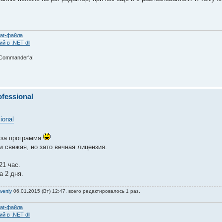
at-файла
 в .NET dll
 Commаnder'а!
fessional
ional
о за программа
м свежая, но зато вечная лицензия.
21 час.
 2 дня.
ertiy
06.01.2015 (Вт) 12:47, всего редактировалось 1 раз.
at-файла
 в .NET dll