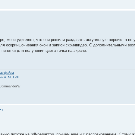
ря, меня удивляет, что они решили раздавать актуальную версию, а не 
ля оскриншочивания окон и записи скринвидео. С дополнительными воз
 пипетки для получения цвета точки на экране.
at-файла
 в .NET dll
 Commаnder'а!
r+
анию похоже на pdf-редактор, причём ещё и с распознованием. К тому 