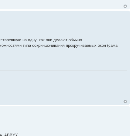
устаревшую на одну, как они делают обычно.
можностями типа оскриншочивания прокручиваемых окон (сама
же, ABBYY.