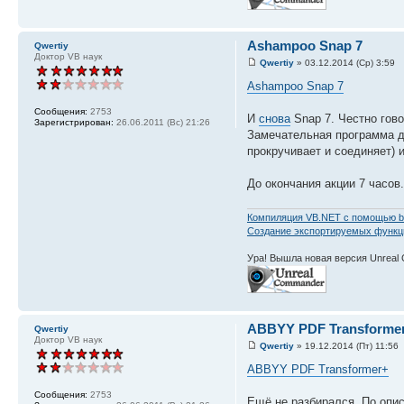
Ashampoo Snap 7
Qwertiy
Доктор VB наук
Qwertiy
» 03.12.2014 (Ср) 3:59
Ashampoo Snap 7
Сообщения:
2753
И
снова
Snap 7. Честно гово
Зарегистрирован:
26.06.2011 (Вс) 21:26
Замечательная программа д
прокручивает и соединяет) и
До окончания акции 7 часов.
Компиляция VB.NET с помощью b
Создание экспортируемых функций
Ура! Вышла новая версия Unreal
ABBYY PDF Transforme
Qwertiy
Доктор VB наук
Qwertiy
» 19.12.2014 (Пт) 11:56
ABBYY PDF Transformer+
Сообщения:
2753
Ещё не разбирался. По опис