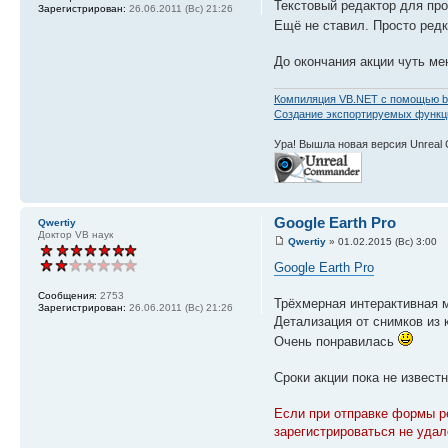
Текстовый редактор для пр
Зарегистрирован:
26.06.2011 (Вс) 21:26
Ещё не ставил. Просто редк
До окончания акции чуть ме
Компиляция VB.NET с помощью b
Создание экспортируемых функций
Ура! Вышла новая версия Unreal
Google Earth Pro
Qwertiy
Доктор VB наук
Qwertiy
» 01.02.2015 (Вс) 3:00
Google Earth Pro
Сообщения:
2753
Трёхмерная интерактивная м
Зарегистрирован:
26.06.2011 (Вс) 21:26
Детализация от снимков из к
Очень понравилась
Сроки акции пока не извест
Если при отправке формы ре
зарегистрироваться не удал