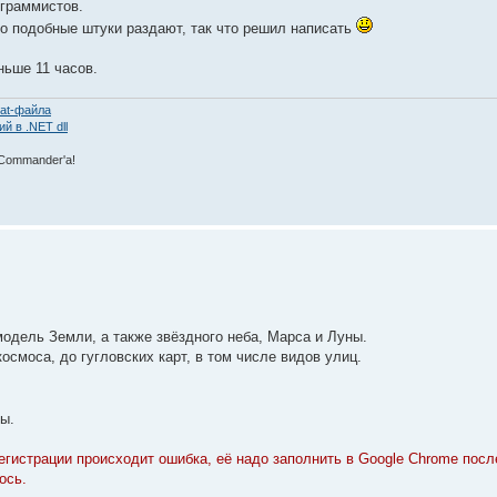
ограммистов.
о подобные штуки раздают, так что решил написать
ньше 11 часов.
at-файла
 в .NET dll
 Commаnder'а!
одель Земли, а также звёздного неба, Марса и Луны.
осмоса, до гугловских карт, в том числе видов улиц.
ны.
гистрации происходит ошибка, её надо заполнить в Google Chrome после
ось.