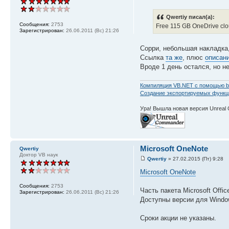
Qwertiy писал(а):
Сообщения:
2753
Free 115 GB OneDrive clou
Зарегистрирован:
26.06.2011 (Вс) 21:26
Сорри, небольшая накладка,
Ссылка
та же
, плюс
описани
Вроде 1 день остался, но не
Компиляция VB.NET с помощью b
Создание экспортируемых функций
Ура! Вышла новая версия Unreal
Microsoft OneNote
Qwertiy
Доктор VB наук
Qwertiy
» 27.02.2015 (Пт) 9:28
Microsoft OneNote
Сообщения:
2753
Часть пакета Microsoft Offi
Зарегистрирован:
26.06.2011 (Вс) 21:26
Доступны версии для Window
Сроки акции не указаны.