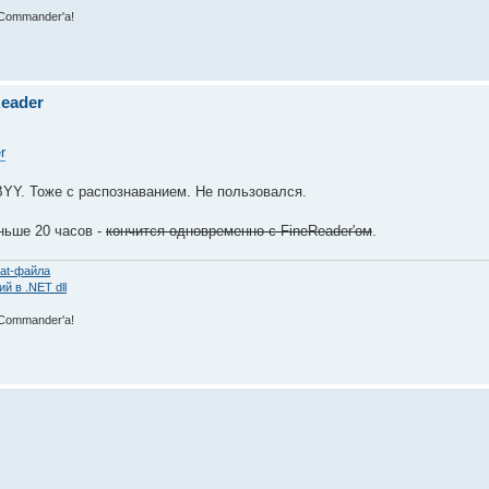
 Commаnder'а!
eader
r
YY. Тоже с распознаванием. Не пользовался.
ньше 20 часов -
кончится одновременно с FineReader'ом
.
at-файла
 в .NET dll
 Commаnder'а!