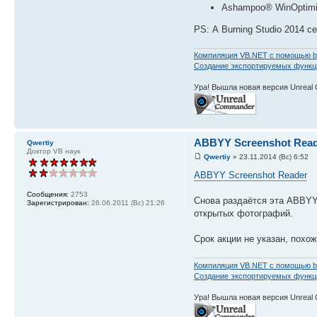
Ashampoo® WinOptimiz
PS: А Burning Studio 2014 с
Компиляция VB.NET с помощью b
Создание экспортируемых функций
Ура! Вышла новая версия Unreal
ABBYY Screenshot Rea
Qwertiy
Доктор VB наук
Qwertiy
» 23.11.2014 (Вс) 6:52
ABBYY Screenshot Reader
Сообщения:
2753
Снова раздаётся эта ABBYY
Зарегистрирован:
26.06.2011 (Вс) 21:26
открытых фотографий.
Срок акции не указан, похо
Компиляция VB.NET с помощью b
Создание экспортируемых функций
Ура! Вышла новая версия Unreal