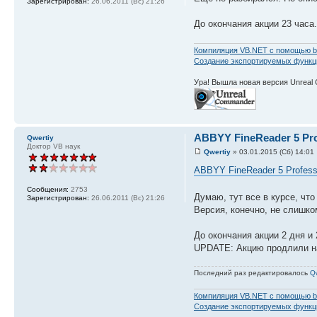
Зарегистрирован:
26.06.2011 (Вс) 21:26
До окончания акции 23 часа.
Компиляция VB.NET с помощью b
Создание экспортируемых функций
Ура! Вышла новая версия Unreal
ABBYY FineReader 5 Pro
Qwertiy
Доктор VB наук
Qwertiy
» 03.01.2015 (Сб) 14:01
ABBYY FineReader 5 Profess
Сообщения:
2753
Думаю, тут все в курсе, чт
Зарегистрирован:
26.06.2011 (Вс) 21:26
Версия, конечно, не слишко
До окончания акции 2 дня и 
UPDATE: Акцию продлили на
Последний раз редактировалось
Qw
Компиляция VB.NET с помощью b
Создание экспортируемых функций