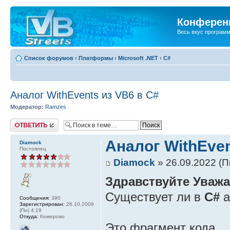
Конференц
Весь вкус програм
Список форумов
‹
Платформы
‹
Microsoft .NET
‹
C#
Аналог WithEvents из VB6 в C#
Модератор:
Ramzes
Ответить
Аналог WithEven
Diamock
Постоялец
Diamock
» 26.09.2022 (П
Здравствуйте Уваж
Существует ли в
C#
а
Сообщения:
390
Зарегистрирован:
26.10.2009
(Пн) 4:19
Откуда:
Кемерово
Это фрагмент кода