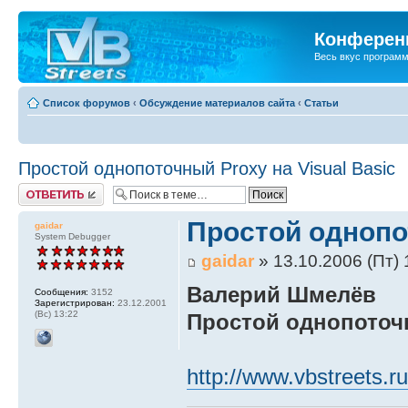
Конференц
Весь вкус програм
Список форумов
‹
Обсуждение материалов сайта
‹
Статьи
Простой однопоточный Proxy на Visual Basic
Ответить
Простой однопот
gaidar
System Debugger
gaidar
» 13.10.2006 (Пт) 
Валерий Шмелёв
Сообщения:
3152
Зарегистрирован:
23.12.2001
(Вс) 13:22
Простой однопоточн
http://www.vbstreets.r