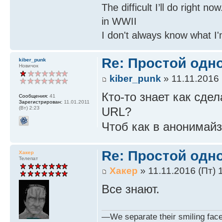
The difficult I’ll do right n
in WWII
I don't always know what I'
Re: Простой одно
kiber_punk
Новичок
kiber_punk
» 11.11.2016 
Кто-то знает как сде
Сообщения:
41
Зарегистрирован:
11.01.2011
URL?
(Вт) 2:23
Чтоб как в анонимайзер
Re: Простой одно
Хакер
Телепат
Хакер
» 11.11.2016 (Пт) 
Все знают.
—We separate their smiling faces