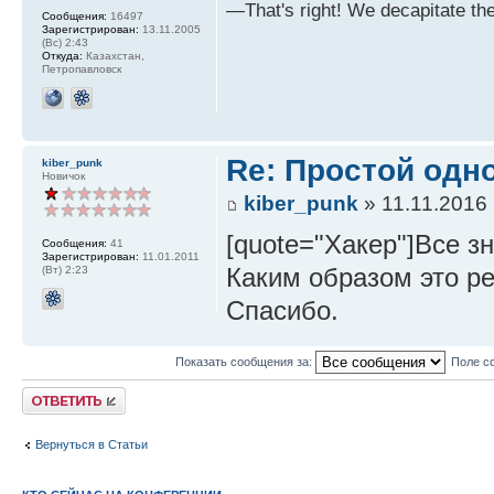
—That's right! We decapitate th
Сообщения:
16497
Зарегистрирован:
13.11.2005
(Вс) 2:43
Откуда:
Казахстан,
Петропавловск
Re: Простой одно
kiber_punk
Новичок
kiber_punk
» 11.11.2016 
[quote="Хакер"]Все зн
Сообщения:
41
Зарегистрирован:
11.01.2011
Каким образом это р
(Вт) 2:23
Спасибо.
Показать сообщения за:
Поле с
Ответить
Вернуться в Статьи