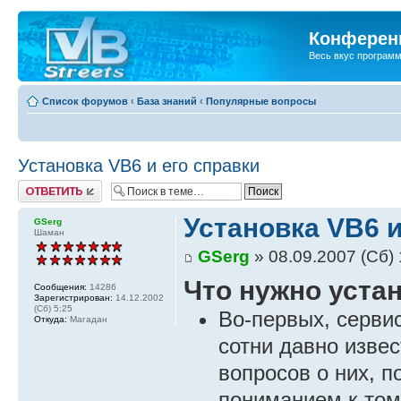
Конференц
Весь вкус програм
Список форумов
‹
База знаний
‹
Популярные вопросы
Установка VB6 и его справки
Ответить
Установка VB6 и
GSerg
Шаман
GSerg
» 08.09.2007 (Сб) 
Что нужно уста
Сообщения:
14286
Зарегистрирован:
14.12.2002
(Сб) 5:25
Во-первых, сервис
Откуда:
Магадан
сотни давно извес
вопросов о них, п
пониманием к тому