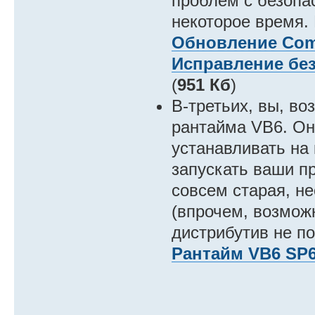
проблем с безопа
некоторое время. 
Обновление Com
Исправление бе
(
951 Кб
)
В-третьих, вы, во
рантайма VB6. Он 
устанавливать на
запускать ваши п
совсем старая, н
(впрочем, возможн
дистрибутив не п
Рантайм VB6 SP