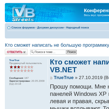
Конференц
Весь вкус програм
Список форумов
‹
Досужие дискуссии
‹
Народный поиск
Кто сможет написать не большую программк
Ответить
Кто сможет нап
TrueTrue
Продвинутый пользователь
VB.NET
TrueTrue
» 27.10.2019 (В
Сообщения:
167
Зарегистрирован:
20.05.2009
(Ср) 23:18
Прошу помощи. Мне н
панелей Windows XP и
левая и правая, скры
мышки всплывают. То