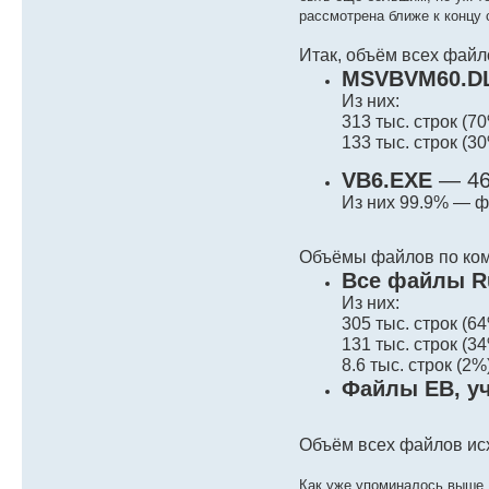
рассмотрена ближе к концу 
Итак, объём всех файл
MSVBVM60.D
Из них:
313 тыс. строк (
133 тыс. строк (
VB6.EXE
— 467
Из них 99.9% — ф
Объёмы файлов по ко
Все файлы R
Из них:
305 тыс. строк (
131 тыс. строк (
8.6 тыс. строк (
Файлы EB, у
Объём всех файлов исх
Как уже упоминалось выше,