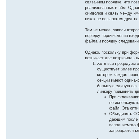
связанном порядке, что поз
реализованных в нём. Одна
символов и связь между им
никак не ссылаются друг на
Тем не менее, записи второ
порядку перечисления вход
файла и порядку следовани
Однако, поскольку при фор
возникает две нетривиальн
Хотя все процедуры 
существует более пр
котором каждая проц
секции имеют одинак
большую единую секц
линкеру применить д
При склеивании
не используютс
файл. Эта опт
Объединять CO
дающим после 
исполняемого 
запрещается 