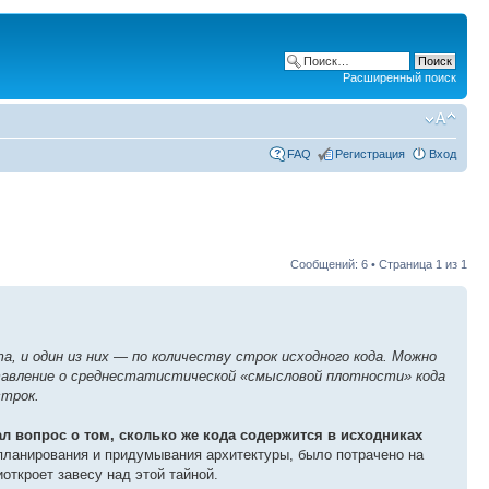
Расширенный поиск
FAQ
Регистрация
Вход
Сообщений: 6 • Страница
1
из
1
 и один из них — по количеству строк исходного кода. Можно
ставление о среднестатистической «смысловой плотности» кода
строк.
ал вопрос о том, сколько же кода содержится в исходниках
планирования и придумывания архитектуры, было потрачено на
иоткроет завесу над этой тайной.