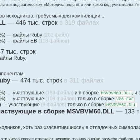
статьи под заголовком «Методика подсчёта или какой код учитывался?»
ов исходников, требуемых для компиляции...
LL
— 446 тыс. строк
в 319 файлах
70%) — файлы Ruby
(201 файл)
30%) — файлы EB
(118 файлов)
 тыс. строк
айлы Ruby,
мпонентам:
uby
— 474 тыс. строк
в 311 файлах
64%) — участвующие
(193 файла)
и в сборке
, и
MSVBVM60.DLL
34%) — участвующие
(109 файлов)
только в сборке
VB6.EXE
2%) — участвующие
(9 файлов)
только в сборке
MSVBVM60.DLL
частвующие в сборке MSVBVM60.DLL
— 133 т
одников, хоть раз «засветившихся» в отладочных символах 
 эти числа скорее отражают нижнюю границу оценки размера файлов, а 