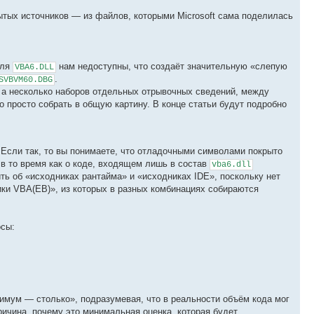
рытых источников — из файлов, которыми Microsoft сама поделилась
для
нам недоступны, что создаёт значительную «слепую
VBA6.DLL
.
SVBVM60.DBG
 а несколько наборов отдельных отрывочных сведений, между
о просто собрать в общую картину. В конце статьи будут подробно
 Если так, то вы понимаете, что отладочными символами покрыто
 в то время как о коде, входящем лишь в состав
vba6.dll
рить об «исходниках рантайма» и «исходниках IDE», поскольку нет
ики VBA(EB)», из которых в разных комбинациях собираются
осы:
имум — столько», подразумевая, что в реальности объём кода мог
ричина, почему это минимальная оценка, которая будет