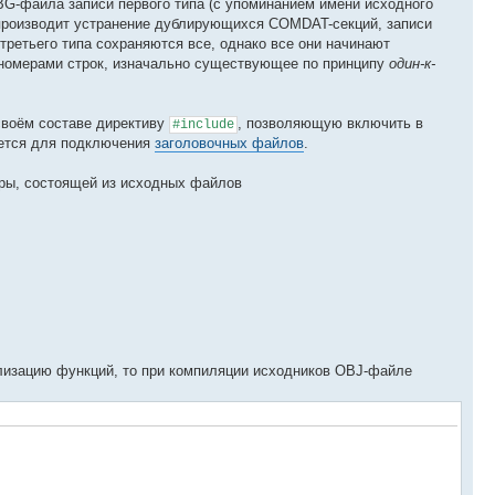
G-файла записи первого типа (с упоминанием имени исходного
ер производит устранение дублирующихся COMDAT-секций, записи
и третьего типа сохраняются все, однако все они начинают
 номерами строк, изначально существующее по принципу
один-к-
 своём составе директиву
, позволяющую включить в
#include
ется для подключения
заголовочных файлов
.
ры, состоящей из исходных файлов
ализацию функций, то при компиляции исходников OBJ-файле