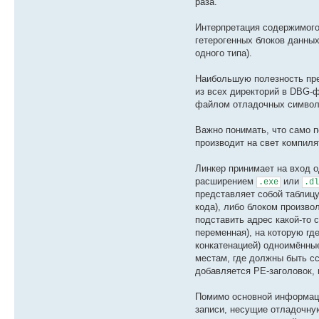
раза.
Интерпретация содержимого 
гетерогенных блоков данных
одного типа).
Наибольшую полезность пре
из всех директорий в DBG-
файлом отладочных символ
Важно понимать, что само 
производит на свет компиля
Линкер принимает на вход 
расширением
или
.exe
.dl
представляет собой таблицу
кода), либо блоком произв
подставить адрес какой-то 
переменная), на которую гд
конкатенацией) одноимённые
местам, где должны быть сс
добавляется PE-заголовок, 
Помимо основной информаци
записи, несущие отладочну