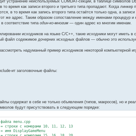
одит устранение неиспользуемых COMDAT-секций, в таблице символов DB
в то время как записи второго и третьего типа пропадают. Когда линк
тся, в то время как запись второго типа остаётся только одна, а запис
 тот же адрес. Таким образом сопоставление между именами процедур и
в соответствие типа
один-ко-многим
— один адрес ко многим именам.
илировании исходников на языке C/C++, такие исходники могут иметь в
ый файл содежимое дочерних исходных файлов — обычно это использу
рассмотреть надуманный пример исходников некоторой компьютерной иг
include-ит заголовочные файлы:
йлы содержат в себе не только объявления (типов, макросов), но и ре
имволов будут присутствовать в следующем порядке:
 файла menu.cpp
 = строки с номерами 10, 11, 12, 13
 = имя DisplayGameMenu
 = строки с номерами 15, 16, 18, 20