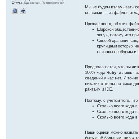
Откуда:
Казахстан, Петропавловск
Мы не будем взламывать сер
со всеми — из файлов отла
Прежде всего, об этих фай
Широкой общественно
зону», потому что пр
Способ хранения све
крупицами которых не
описаны проблемы и 
Предполагается, что вы чит
100% кода
Ruby
, и лишь ча
сведений у нас нет. И точно
никаких отдельных «исходни
рантайм и IDE.
Поэтому, с учётом того, чт
Сколько всего кода в
Сколько всего кода в
Сколько всего кода в
Наши оценки можно назвать 
быть ещё большим, но уж то