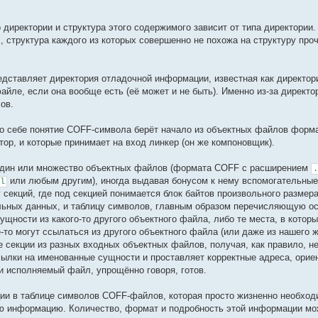
директории и структура этого содержимого зависит от типа директории
, структура каждого из которых совершенно не похожа на структуру про
дставляет директория отладочной информации, известная как директор
файле, если она вообще есть (её может и не быть). Именно из-за дире
ов.
по себе понятие COFF-символа берёт начало из объектных файлов форм
тор, и которые принимает на вход линкер (он же компоновщик).
один или множество объектных файлов (формата COFF с расширением
.
или любым другим), иногда выдавая бонусом к нему вспомогательны
l
 секций, где под секцией понимается блок байтов произвольного разме
ольных данных, и таблицу символов, главным образом перечисляющую ос
сущности из какого-то другого объектного файла, либо те места, в кот
е-то могут ссылаться из другого объектного файла (или даже из нашего ж
 секции из разных входных объектных файлов, получая, как правило, н
ылки на именованные сущности и проставляет корректные адреса, ориен
и исполняемый файл, упрощённо говоря, готов.
и в таблице символов COFF-файлов, которая просто жизненно необходи
ю информацию. Количество, формат и подробность этой информации мож