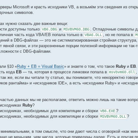
веры Microsoft и красть исходники VB, а возьмём эти сведения из отк
дочных символов.
лах нужно сказать две важные вещи:
сти доступны только
и
. Отладочные символы 
VB6.DBG
MSVBVM60.DBG
иличная часть кода VBA/EB попала только в
, но не попала в
VBA6.DLL
M
дений в DBG-файлах — это не систематизированная стройная структура,
т явной связи, и эти разрозненные порции полезной информации не так-т
сложности с DBG-файлами.
али §10 «
Ruby + EB = Visual Basic
» и знаете о том, что такое
Ruby
и
EB
.
сть кода
EB
— та, которая в процессе линковки попала в
,
msvbvm60.dll
 так же, если вы читали ту статью, вы понимаете, что некорректно гово
ков рантайма» и «исходников IDE», а есть «исходники Ruby» и «исходн
о частью данных мы не располагаем, ответить можно лишь на такие вопр
 исходниках
Ruby
?
 исходниках, необходимых для компиляции и сборки
?
VB6.EXE
 исходниках, необходимых для компиляции и сборки
?
MSVBVM60.DLL
минимальными, в том смысле, что они дают числа с оговоркой «как мин
чно не меньшим, чем числа, которые приведены далее. Есть и другая п