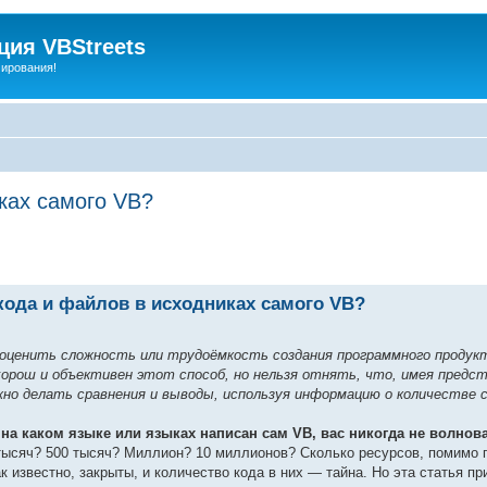
ия VBStreets
мирования!
иках самого VB?
 кода и файлов в исходниках самого VB?
ценить сложность или трудоёмкость создания программного продукта,
хорош и объективен этот способ, но нельзя отнять, что, имея пред
жно делать сравнения и выводы, используя информацию о количестве 
 на каком языке или языках написан сам VB, вас никогда не волнов
тысяч? 500 тысяч? Миллион? 10 миллионов? Сколько ресурсов, помимо 
 известно, закрыты, и количество кода в них — тайна. Но эта статья пр