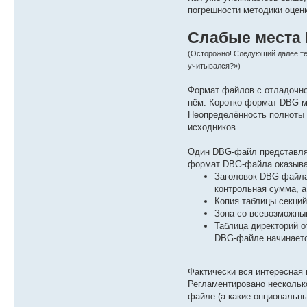
погрешности методики оценк
Слабые места
(Осторожно! Следующий далее тек
учитывался?»)
Формат файлов с отладочно
нём. Коротко формат DBG м
Неопределённость полноты 
исходников.
Один DBG-файл представляе
формат DBG-файла оказыва
Заголовок DBG-файла
контрольная сумма, а
Копия таблицы секций
Зона со всевозможны
Таблица директорий 
DBG-файле начинается
Фактически вся интересная
Регламентировано несколько
файле (а какие опциональны