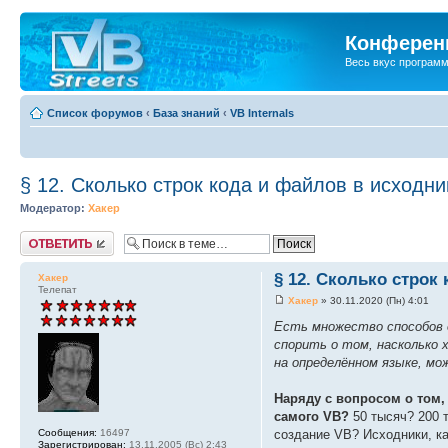
Конференц
Весь вкус програм
Список форумов
‹
База знаний
‹
VB Internals
§ 12. Сколько строк кода и файлов в исходн
Модератор:
Хакер
Ответить
§ 12. Сколько строк
Хакер
Телепат
Хакер
» 30.11.2020 (Пн) 4:01
Есть множество способов о
спорить о том, насколько 
на определённом языке, мо
Наряду с вопросом о том,
самого VB?
50 тысяч? 200 
Сообщения:
16497
создание VB? Исходники, как
Зарегистрирован:
13.11.2005 (Вс) 2:43