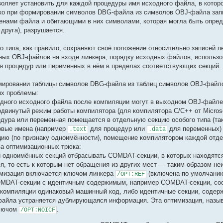
воляет установить для каждой процедуры имя исходного файла, в котор
ко при формировании символов DBG-файла из символов OBJ-файла запис
енами файла и обитающими в них символами, которая могла быть опред
 друга), разрушается.
го типа, как правило, сохраняют своё положение относительно записей п
ных OBJ-файлов на входе линкера, порядку исходных файлов, использ
я процедур или переменных в нём в пределах соответствующих секций.
мировании таблицы символов DBG-файла из таблиц символов OBJ-файло
ых проблемы:
одного исходного файла после компиляции могут в выходном OBJ-файле
одвинутый режим работы компилятора (для компилятора С/С++ от Micros
едура или переменная помещается в отдельную секцию особого типа (та
овые имена (например
для процедур или
для переменных) 
.text
.data
ию (по признаку одноимённости), помещение компилятором каждой отде
ва оптимизационных трюка:
 одноимённых секций отбрасывать COMDAT-секции, в которых находятся
я, то есть к которым нет обращения из других мест — таким образом н
имизация включается ключом линкера
(включена по умолчани
/OPT:REF
MDAT-секции с идентичным содержимым, например COMDAT-секции, со
компиляции одинаковый машинный код, либо идентичные секции, содерж
файла устраняется дублирующаяся информация. Эта оптимизация, наз
ключом
.
/OPT:NOICF