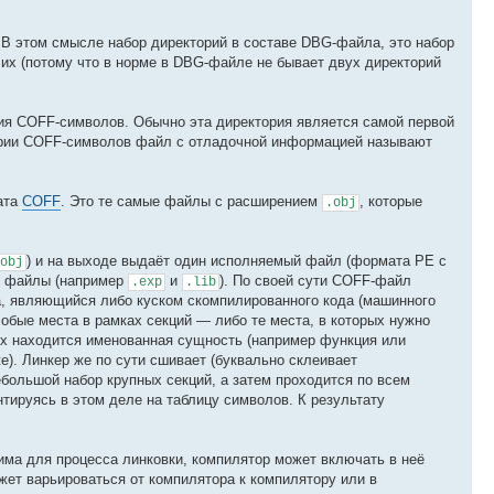
. В этом смысле набор директорий в составе DBG-файла, это набор
чих (потому что в норме в DBG-файле не бывает двух директорий
ия COFF-символов. Обычно эта директория является самой первой
ктории COFF-символов файл с отладочной информацией называют
ата
COFF
. Это те самые файлы c расширением
, которые
.obj
) и на выходе выдаёт один исполняемый файл (формата PE с
obj
е файлы (например
и
). По своей сути COFF-файл
.exp
.lib
ра, являющийся либо куском скомпилированного кода (машинного
обые места в рамках секций — либо те места, в которых нужно
орых находится именованная сущность (например функция или
е). Линкер же по сути сшивает (буквально склеивает
ебольшой набор крупных секций, а затем проходится по всем
тируясь в этом деле на таблицу символов. К результату
ма для процесса линковки, компилятор может включать в неё
ет варьироваться от компилятора к компилятору или в