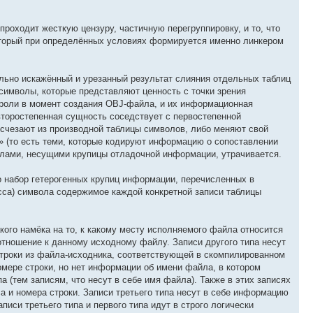
оходит жесткую цензуру, частичную перегруппировку, и то, что
оторый при определённых условиях формируется именно линкером
льно искажённый и урезанный результат слияния отдельных таблиц
символы, которые представляют ценность с точки зрения
 роли в момент создания OBJ-файла, и их информационная
 второстепенная сущность соседствует с первостепенной
счезают из производной таблицы символов, либо меняют свой
 (то есть теми, которые кодируют информацию о сопоставлении
олами, несущими крупицы отладочной информации, утрачивается.
 набор гетерогенных крупиц информации, перечисленных в
сса) символа содержимое каждой конкретной записи таблицы
акого намёка на то, к какому месту исполняемого файла относится
тношение к данному исходному файлу. Записи другого типа несут
строки из файла-исходника, соответствующей в скомпилированном
омере строки, но нет информации об имени файла, в котором
а (тем записям, что несут в себе имя файла). Также в этих записях
са и номера строки. Записи третьего типа несут в себе информацию
си третьего типа и первого типа идут в строго логически