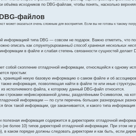
и объёма исходников по DBG-файлам, чтобы понять, насколько верхняя
 DBG-файлов
ст может оказаться очень сложным для восприятия. Если вы не готовы к такому погру
й информацией типа DBG — совсем не подарок. Важно отметить, что по
ожно описать как
структурированный способ хранения нескольких не
информации в файле и слабая степень связанности сущностей делает
т собой скопление отладочной информации, относящейся к одному исп
ется простым:
, хранящий некую базовую информацию о самом файле и об ассоцииров
 также информация, позволяющая найти в файле те или иные структуры
 из исполняемого файла, к которому данный DBG-файл относится.
ми строками нефиксированной длины, разделёнными 0-символом, на кот
отладочной информации — по сути перечень больших разнородных разноф
 блок такой информации, где заканчивается, и какого типа информация 
 и полезная информация содержится в директориях отладочной информац
 (не более 10) типов директорий отладочной информации. При этом не у
), в каком порядке должны следовать директории и как быть, если дирек