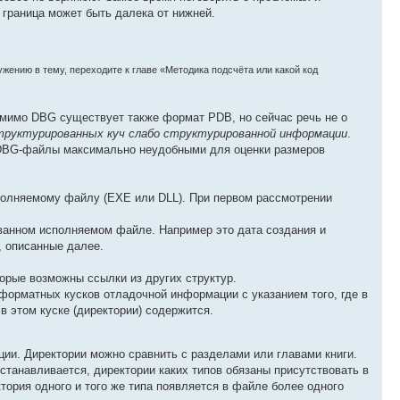
 граница может быть далека от нижней.
жению в тему, переходите к главе «Методика подсчёта или какой код
мимо DBG существует также формат PDB, но сейчас речь не о
структурированных куч слабо структурированной информации
.
 DBG-файлы максимально неудобными для оценки размеров
олняемому файлу (EXE или DLL). При первом рассмотрении
анном исполняемом файле. Например это дата создания и
, описанные далее.
орые возможны ссылки из других структур.
орматных кусков отладочной информации с указанием того, где в
в этом куске (директории) содержится.
ии. Директории можно сравнить с разделами или главами книги.
станавливается, директории каких типов обязаны присутствовать в
тория одного и того же типа появляется в файле более одного