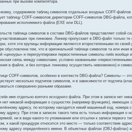
занных при вызове компилятора.
нковку, содержимое таблиц символов отдельных входных COFF-файлов пр
азует таблицу COFF-символов директории COFF-символов DBG-файла, к
ирования исполняемого файла (EXE или DLL).
тельств таблица символов в составе DBG-файлов представляет собой си
участвовавших при линковке. Линкер пропускает в DBG-файл только те 
дки, хотя эти крупицы информации являются второстепенными по своей
ре обусловлена тем, что в оригинальной таблице символов та или иная
й «цензуры» и перегруппировки первостепенные символы либо вообще и
ическая связь между символами, условно названными «первостепенными»
ения в файле, и без которых линковку осуществить невозможно) и симв
блице COFF-символов, особенно в контексте DBG-файла? Символы — это
ствует несколько подтипов символов, и в зависимости от подтипа (кла
оваться совершенно разными образами.
 себе имя отдельно взятого исходного файла. При этом в записи нет ник
и нет никакой информации о сущностях (например функциях), имеющих о
делённому адресу, по которому находится некий машинный код, номера 
ому адресу. При этом в записях такого типа есть только информация о н
рямой, ни в виде какого-то упоминания или отсылки к записи первого тип
ом, к какой процедуре относится это место — только соответствие адре
ому адресу определённого имени. В объектных файлах (OBJ-файлах) запи