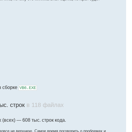
 в сборке
VB6.EXE
ыс. строк
в 118 файлах
(всех) — 608 тыс. строк кода.
вовсе не верхнюю. Самое время поговорить о проблемах и