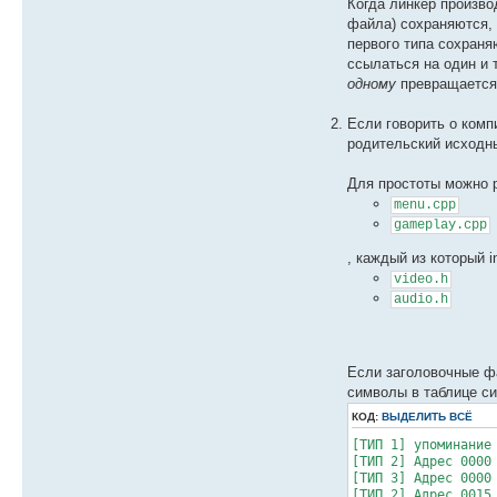
Когда линкер произв
файла) сохраняются, 
первого типа сохраняю
ссылаться на один и
одному
превращается 
Если говорить о комп
родительский исходн
Для простоты можно 
menu.cpp
gameplay.cpp
, каждый из который 
video.h
audio.h
Если заголовочные фа
символы в таблице с
КОД:
ВЫДЕЛИТЬ ВСЁ
[ТИП 1] упоминание
[ТИП 2] Адрес 0000
[ТИП 3] Адрес 0000
[ТИП 2] Адрес 0015