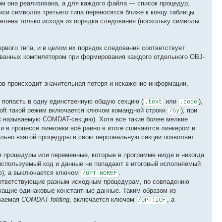
ом она реализована, а для каждого файла — список процедур,
и символов третьего типа переносятся ближе к концу таблицы
елена только исходя из порядка следования (поскольку символы
ервого типа, и в целом их порядок следования соответствует
ованных компилятором при формирования каждого отдельного OBJ-
в происходит значительная потеря и искажение информации,
 попасть в одну единственную общую секцию (
или
),
.text
.code
oft такой режим включается ключом командной строки
), при
/Gy
к называемую COMDAT-секцию). Хотя все такие более мелкие
и в процессе линковки всё равно в итоге сшиваются линкером в
льно взятой процедуры в свою персональную секции позволяет
 процедуры или переменные, которые в программе нигде и никогда
еиспользуемый код и данные не попадают в итоговый исполняемый
ю), а выключается ключом
.
/OPT:NOREF
ответствующие разным исходным процедурам, по совпадению
ащие одинаковые константные данные. Таким образом из
ываемая
COMDAT folding
, включается ключом
, а
/OPT:ICF