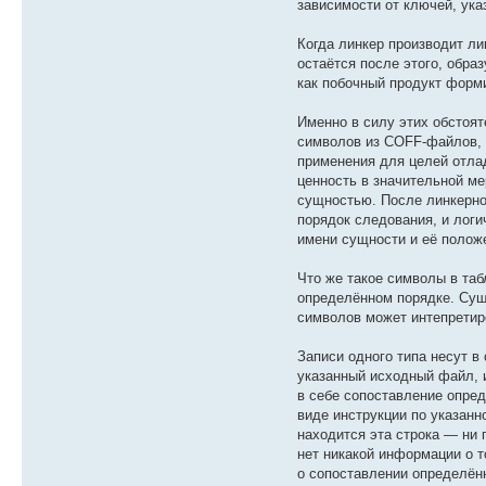
зависимости от ключей, ука
Когда линкер производит ли
остаётся после этого, обр
как побочный продукт форм
Именно в силу этих обстоя
символов из COFF-файлов, 
применения для целей отла
ценность в значительной ме
сущностью. После линкерно
порядок следования, и лог
имени сущности и её полож
Что же такое символы в та
определённом порядке. Суще
символов может интепретир
Записи одного типа несут в
указанный исходный файл, 
в себе сопоставление опре
виде инструкции по указанн
находится эта строка — ни п
нет никакой информации о т
о сопоставлении определённ