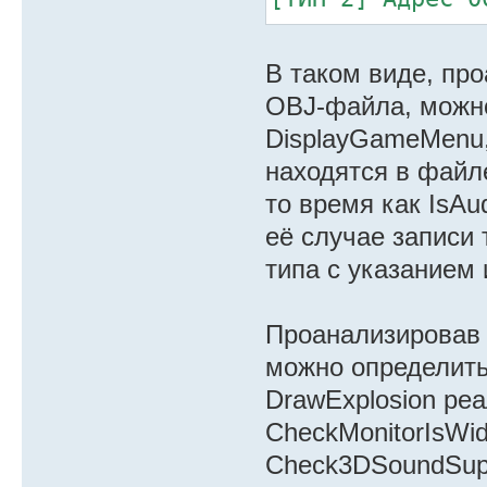
[ТИП 1] упомина
[ТИП 3] Адрес 0
В таком виде, пр
[ТИП 1] упомина
OBJ-файла, можно
[ТИП 2] Адрес 0
DisplayGameMenu
[ТИП 3] Адрес 0
находятся в фай
[ТИП 1] упомина
то время как IsAu
[ТИП 2] Адрес 0
её случае записи 
[ТИП 3] Адрес 0
типа с указанием 
Проанализировав 
можно определить
DrawExplosion ре
CheckMonitorIsWi
Check3DSoundSup