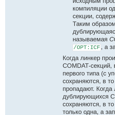
исходным про
компиляции о
секции, содер
Таким образом
дублирующаяс
называемая
C
, а 
/OPT:ICF
Когда линкер про
COMDAT-секций, 
первого типа (с 
сохраняются, в то
пропадают. Когда
дублирующихся CO
сохраняются, в то
только одна, а за