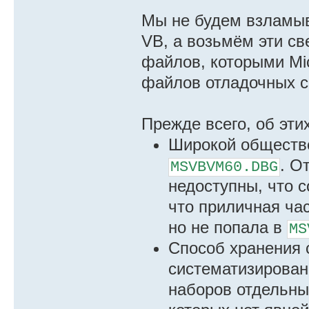
Мы не будем взламыва
VB, а возьмём эти св
файлов, которыми Mic
файлов отладочных с
Прежде всего, об эти
Широкой обществ
. О
MSVBVM60.DBG
недоступны, что 
что приличная ча
но не попала в
MS
Способ хранения 
систематизированн
наборов отдельны