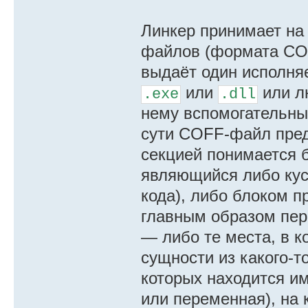
Линкер принимает на
файлов (формата CO
выдаёт один исполн
или
или л
.exe
.dll
нему вспомогательн
сути COFF-файл предс
секцией понимается б
являющийся либо кус
кода), либо блоком п
главным образом пер
— либо те места, в к
сущности из какого-т
которых находится и
или переменная), на 