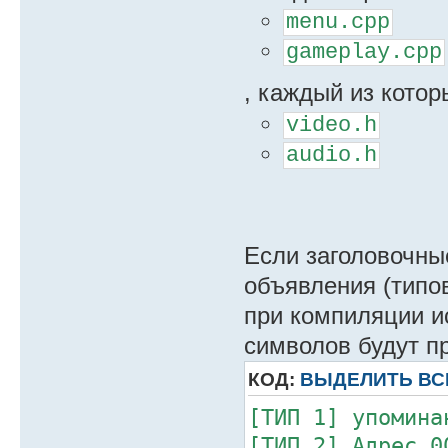
menu.cpp
gameplay.cpp
, каждый из котор
video.h
audio.h
Если заголовочны
объявления (типов
при компиляции и
символов будут п
КОД:
ВЫДЕЛИТЬ ВС
[ТИП 1] упомина
[ТИП 2] Адрес 0