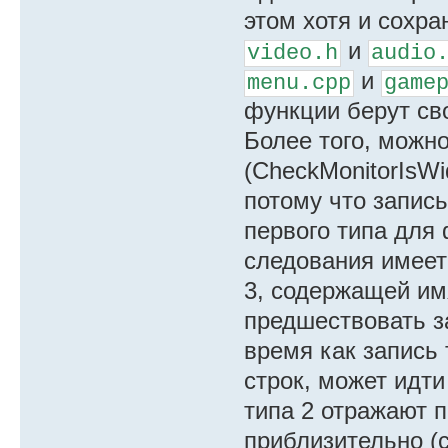
[ТИП 2] Адрес 1
этом хотя и сохр
19, 20, 21
и
video.h
audio
[ТИП 2] Адрес 1
и
menu.cpp
game
[ТИП 2] Адрес 1
функции берут св
[ТИП 1] упомина
Более того, можно
[ТИП 1] упомина
(CheckMonitorIsW
[ТИП 2] Адрес 1
потому что запись
[ТИП 1] упомина
первого типа для
[ТИП 2] Адрес 1
[ТИП 3] Адрес 1
следования имеет 
[ТИП 3] Адрес 1
3, содержащей им
[ТИП 3] Адрес 1
предшествовать з
[ТИП 3] Адрес 1
время как запись
[ТИП 3] Адрес 1
строк, может идти
[ТИП 3] Адрес 1
типа 2 отражают 
[ТИП 3] Адрес 1
приблизительно (с