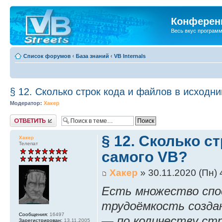
Конференц
Весь вкус програм
Список форумов
‹
База знаний
‹
VB Internals
§ 12. Сколько строк кода и файлов в исходн
Модератор:
Хакер
Ответить
§ 12. Сколько с
Хакер
Телепат
самого VB?
Хакер
» 30.11.2020 (Пн) 
Есть множество спо
трудоёмкость создан
Сообщения:
16497
— по количеству стр
Зарегистрирован:
13.11.2005