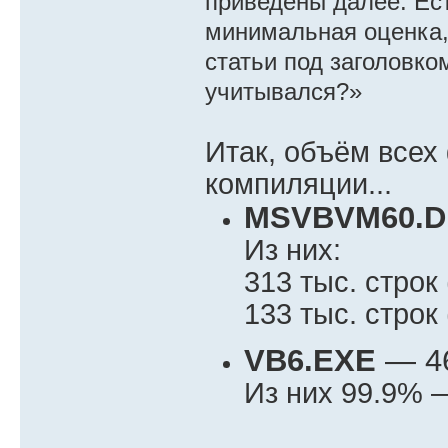
приведены далее. Ест
минимальная оценка,
статьи под заголовко
учитывался?»
Итак, объём всех
компиляции...
MSVBVM60.D
Из них:
313 тыс. стро
133 тыс. стро
VB6.EXE
— 46
Из них 99.9% 