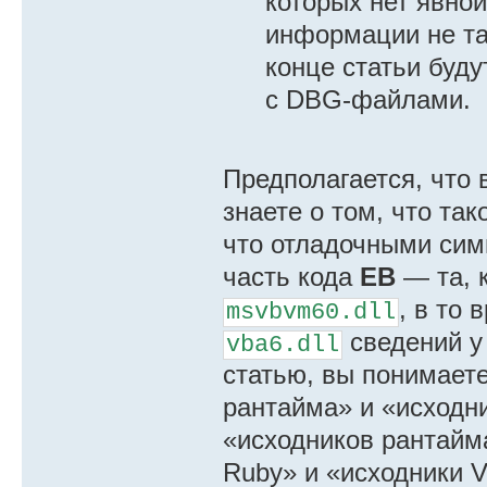
которых нет явной
информации не та
конце статьи буд
с DBG-файлами.
Предполагается, что 
знаете о том, что та
что отладочными си
часть кода
EB
— та, 
, в то
msvbvm60.dll
сведений у 
vba6.dll
статью, вы понимаете
рантайма» и «исходни
«исходников рантайма
Ruby» и «исходники 