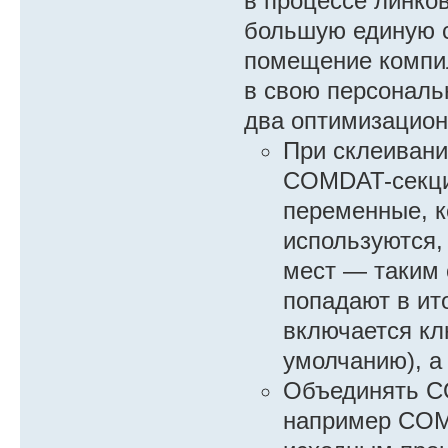
в процессе линко
большую единую с
помещение компил
в свою персональ
два оптимизацион
При склеивани
COMDAT-секции
переменные, к
используются,
мест — таким 
попадают в ит
включается к
умолчанию), 
Объединять C
например COM