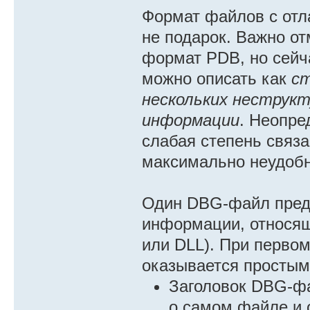
Формат файлов с от
не подарок. Важно о
формат PDB, но сейч
можно описать как
ст
нескольких неструкт
информации
. Неопре
слабая степень связ
максимально неудобн
Один DBG-файл предс
информации, относя
или DLL). При перво
оказывается простым
Заголовок DBG-ф
о самом файле и 