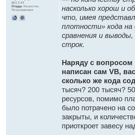
(Вс) 2:43
насколько хорош и о
Откуда:
Казахстан,
Петропавловск
что, имея представ
плотности» кода на 
сравнения и выводы,
строк.
Наряду с вопросом 
написан сам VB, ва
сколько же кода со
тысяч? 200 тысяч? 5
ресурсов, помимо пл
было потрачено на со
закрыты, и количеств
приоткроет завесу на