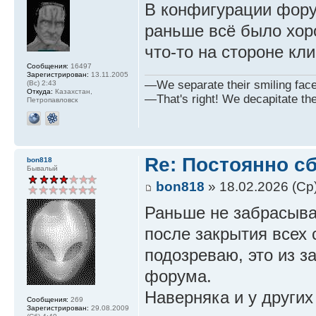
В конфигурации фору
раньше всё было хоро
что-то на стороне кли
Сообщения:
16497
Зарегистрирован:
13.11.2005
—We separate their smiling faces
(Вс) 2:43
Откуда:
Казахстан,
—That's right! We decapitate th
Петропавловск
Re: Постоянно с
bon818
Бывалый
bon818
» 18.02.2026 (Ср)
Раньше не забрасыва
после закрытия всех 
подозреваю, это из з
форума.
Наверняка и у других
Сообщения:
269
Зарегистрирован:
29.08.2009