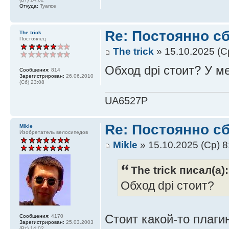
Откуда:
Туапсе
Re: Постоянно с
The trick
Постоялец
The trick
» 15.10.2025 (С
Обход dpi стоит? У ме
Сообщения:
814
Зарегистрирован:
26.06.2010
(Сб) 23:08
UA6527P
Re: Постоянно с
Mikle
Изобретатель велосипедов
Mikle
» 15.10.2025 (Ср) 8
The trick писал(а):
Обход dpi стоит?
Стоит какой-то плаги
Сообщения:
4170
Зарегистрирован:
25.03.2003
(Вт) 14:02