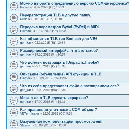
Можно выбрать определенную версию СОМ-интерфейса
bitcoin
» 30.07.2025 (Ср) 15:33
Перерегистрация TLB в другую папку.
Mikle
» 13.01.2016 (Ср) 11:18
Передача параметров ByVal (ByRef) в MIDL
Diamock
» 12.11.2015 (Чт) 15:34
Как объявить в TLB тип Boolean для VB6
ger_kar
» 03.11.2015 (Вт) 10:54
Расширяемый интерфейс, что это такое?
ger_kar
» 29.10.2015 (Чт) 10:57
Что должен возвращать IDispatch::Invoke?
ger_kar
» 25.10.2015 (Вс) 10:37
Описание (объявление) API функции в TLB
Diamock
» 19.09.2015 (Сб) 19:02
Что из себя предстваляет файл с расширением oca?
ger_kar
» 27.09.2015 (Вс) 19:35
Можно ли в TLB сделать иерархию?
ger_kar
» 17.09.2015 (Чт) 19:11
Как правильно уничтожать COM объект?
VBTerminator
» 22.08.2015 (Сб) 9:58
Визуальная компонента для просмотра eml
Vlassoff
» 10.08.2015 (Пн) 11:06