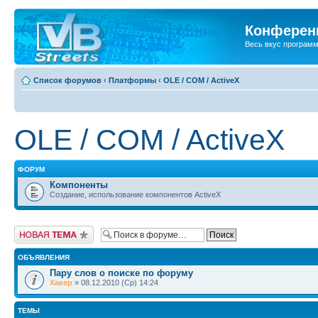
Конференц
Весь вкус програм
Список форумов
‹
Платформы
‹
OLE / COM / ActiveX
OLE / COM / ActiveX
ФОРУМ
Компоненты
Создание, использование компонентов ActiveX
Новая тема
ОБЪЯВЛЕНИЯ
Пару слов о поиске по форуму
Хакер
» 08.12.2010 (Ср) 14:24
ТЕМЫ