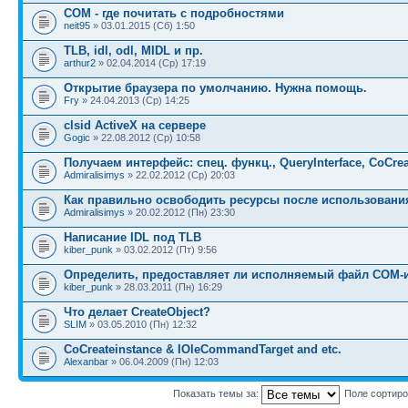
COM - где почитать с подробностями
neit95
» 03.01.2015 (Сб) 1:50
TLB, idl, odl, MIDL и пр.
arthur2
» 02.04.2014 (Ср) 17:19
Открытие браузера по умолчанию. Нужна помощь.
Fry
» 24.04.2013 (Ср) 14:25
clsid ActiveX на сервере
Gogic
» 22.08.2012 (Ср) 10:58
Получаем интерфейс: спец. функц., QueryInterface, CoCrea
Admiralisimys
» 22.02.2012 (Ср) 20:03
Как правильно освободить ресурсы после использован
Admiralisimys
» 20.02.2012 (Пн) 23:30
Написание IDL под TLB
kiber_punk
» 03.02.2012 (Пт) 9:56
Определить, предоставляет ли исполняемый файл COM-
kiber_punk
» 28.03.2011 (Пн) 16:29
Что делает CreateObject?
SLIM
» 03.05.2010 (Пн) 12:32
CoCreateinstance & IOleCommandTarget and etc.
Alexanbar
» 06.04.2009 (Пн) 12:03
Показать темы за:
Поле сортир