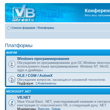
Конференц
Весь вкус програм
Список форумов
‹
Платформы
Платформы
ФОРУМ
Windows-программирование
Обсуждения по программированию для ОС Windows безотно
используемого языка программирования. Windows NT, Win32,
ядро и драйверы.
OLE / COM / ActiveX
Обсуждение вопросов, касающихся указанной технологии.
Подфорум:
Компоненты
MICROSOFT .NET
VB.NET
Язык Visual Basic .NET, унаследовавший название и синтакс
конструкции от классического VB, и следующий духу .NET.
Модераторы:
Ramzes
,
Sebas