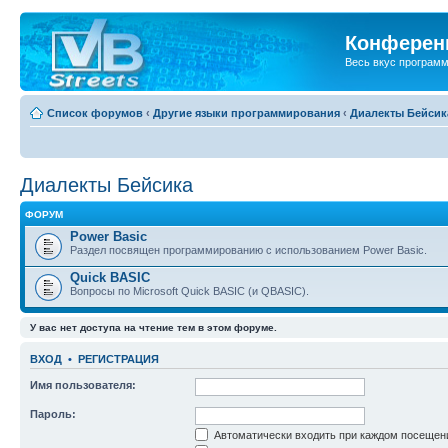
Конференц
Весь вкус програм
Список форумов
‹
Другие языки программирования
‹
Диалекты Бейсик
Диалекты Бейсика
ФОРУМ
Power Basic
Раздел посвящен программированию с использованием Power Basic.
Quick BASIC
Вопросы по Microsoft Quick BASIC (и QBASIC).
У вас нет доступа на чтение тем в этом форуме.
ВХОД
•
РЕГИСТРАЦИЯ
Имя пользователя:
Пароль:
Автоматически входить при каждом посещен