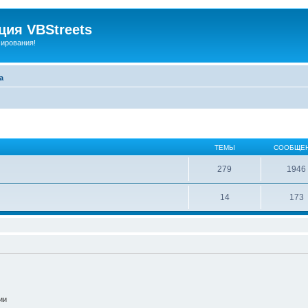
ия VBStreets
мирования!
а
ТЕМЫ
СООБЩЕ
279
1946
14
173
ии