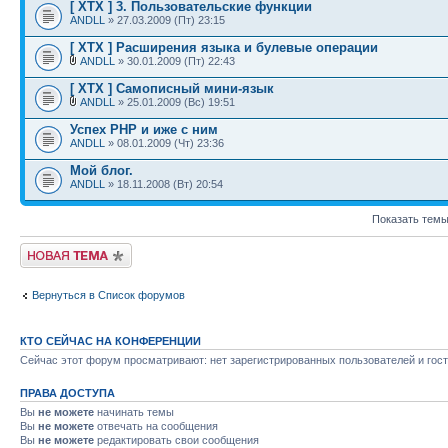
[ XTX ] 3. Пользовательские функции
ANDLL
» 27.03.2009 (Пт) 23:15
[ XTX ] Расширения языка и булевые операции
ANDLL
» 30.01.2009 (Пт) 22:43
[ XTX ] Самописный мини-язык
ANDLL
» 25.01.2009 (Вс) 19:51
Успех PHP и иже с ним
ANDLL
» 08.01.2009 (Чт) 23:36
Мой блог.
ANDLL
» 18.11.2008 (Вт) 20:54
Показать темы
Новая тема
Вернуться в Список форумов
КТО СЕЙЧАС НА КОНФЕРЕНЦИИ
Сейчас этот форум просматривают: нет зарегистрированных пользователей и гост
ПРАВА ДОСТУПА
Вы
не можете
начинать темы
Вы
не можете
отвечать на сообщения
Вы
не можете
редактировать свои сообщения