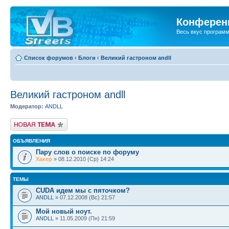
Конференц
Весь вкус програм
Список форумов
‹
Блоги
‹
Великий гастроном andll
Великий гастроном andll
Модератор:
ANDLL
Новая тема
ОБЪЯВЛЕНИЯ
Пару слов о поиске по форуму
Хакер
» 08.12.2010 (Ср) 14:24
ТЕМЫ
CUDA идем мы с пяточком?
ANDLL
» 07.12.2008 (Вс) 21:57
Мой новый ноут.
ANDLL
» 11.05.2009 (Пн) 21:59