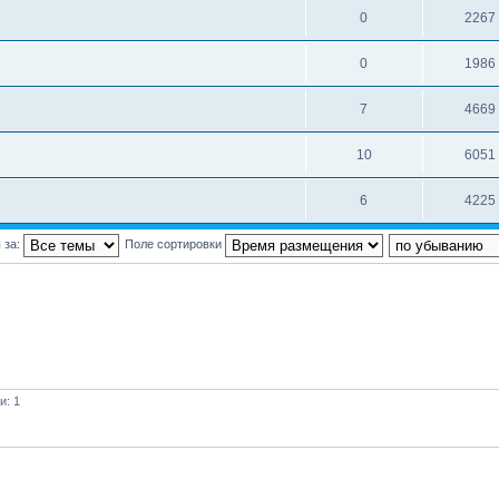
0
2267
0
1986
7
4669
10
6051
6
4225
 за:
Поле сортировки
и: 1