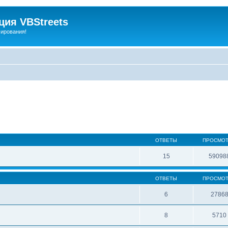
ия VBStreets
мирования!
ОТВЕТЫ
ПРОСМО
15
59098
ОТВЕТЫ
ПРОСМО
6
2786
8
5710