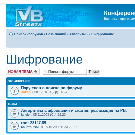
Конференц
Весь вкус програм
Список форумов
‹
База знаний
‹
Алгоритмы
‹
Шифрование
Шифрование
Новая тема
ОБЪЯВЛЕНИЯ
Пару слов о поиске по форуму
Хакер
» 08.12.2010 (Ср) 14:24
ТЕМЫ
Алгоритмы шифрования и сжатия, реализация на PB.
jangle
» 05.11.2008 (Ср) 22:23
гост 28147-89
Константиин
» 18.10.2008 (Сб) 22:17