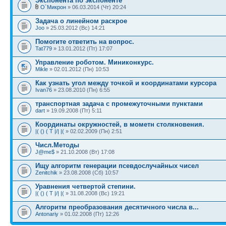
Экспонента по экспоненте
О`Микрон
» 06.03.2014 (Чт) 20:24
Задача о линейном раскрое
Joo
» 25.03.2012 (Вс) 14:21
Помогите ответить на вопрос.
Tat779
» 13.01.2012 (Пт) 17:07
Управление роботом. Миниконкурс.
Mikle
» 02.01.2012 (Пн) 10:53
Как узнать угол между точкой и координатами курсора
Ivan76
» 23.08.2010 (Пн) 6:55
транспортная задача с промежуточными пунктами
dart
» 19.09.2008 (Пт) 5:11
Координаты окружностей, в мометн столкновения.
|( () ( T |/| |(
» 02.02.2009 (Пн) 2:51
Числ.Методы
J@me$
» 21.10.2008 (Вт) 17:08
Ищу алгоритм генерации псевдослучайных чисел
Zenitchik
» 23.08.2008 (Сб) 10:57
Уравнения четвертой степини.
|( () ( T |/| |(
» 31.08.2008 (Вс) 19:21
Алгоритм преобразования десятичного числа в...
Antonariy
» 01.02.2008 (Пт) 12:26