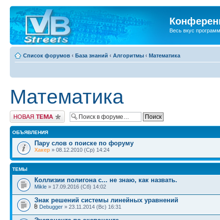
Конференц
Весь вкус програм
Список форумов
‹
База знаний
‹
Алгоритмы
‹
Математика
Математика
Новая тема
ОБЪЯВЛЕНИЯ
Пару слов о поиске по форуму
Хакер
» 08.12.2010 (Ср) 14:24
ТЕМЫ
Коллизии полигона с... не знаю, как назвать.
Mikle
» 17.09.2016 (Сб) 14:02
Знак решений системы линейных уравнений
Debugger
» 23.11.2014 (Вс) 16:31