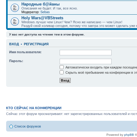
Народные б@йаны
Описания не будет. И так, все ясно.
Модератор:
Sebas
Holy Wars@VBStreets
Windows лучше чем Linux! Чем? Ясно же написано — чем Linux!
Раздуй свой холивар сегодня, потому что завтра это может сделать уже к
У вас нет доступа на чтение тем в этом форуме.
ВХОД
•
РЕГИСТРАЦИЯ
Имя пользователя:
Пароль:
Автоматически входить при каждом посещен
Скрыть моё пребывание на конференции в эт
КТО СЕЙЧАС НА КОНФЕРЕНЦИИ
Сейчас этот форум просматривают: нет зарегистрированных пользователей и гост
Список форумов
Powered by
phpBB
©