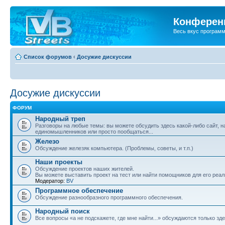
Конференц
Весь вкус програм
Список форумов
‹
Досужие дискуссии
Досужие дискуссии
ФОРУМ
Народный треп
Разговоры на любые темы: вы можете обсудить здесь какой-либо сайт, н
единомышленников или просто пообщаться...
Железо
Обсуждение железяк компьютера. (Проблемы, советы, и т.п.)
Наши проекты
Обсуждение проектов наших жителей.
Вы можете выставить проект на тест или найти помощников для его реал
Модератор:
BV
Программное обеспечение
Обсуждение разнообразного программного обеспечения.
Народный поиск
Все вопросы «а не подскажете, где мне найти...» обсуждаются только зде