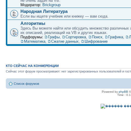
не очень задач на VB.
Модератор:
Brickgroup
Народная Литература
Если вы ищете учебник или книжку — вам сюда.
Алгоритмы
Здесь Вы можете найти или обсудить множество различных 
их описаний, реализаций на VB и других языках.
Подфорумы:
Графы
,
Сортировка
,
Поиск
,
Графика
,
Л
Математика
,
Сжатие данных
,
Шифрование
КТО СЕЙЧАС НА КОНФЕРЕНЦИИ
Сейчас этот форум просматривают: нет зарегистрированных пользователей и гост
Список форумов
Powered by
phpBB
©
Time : 0.1