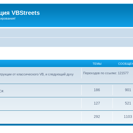
ия VBStreets
мирования!
ТЕМЫ
СООБЩЕ
Переходов по ссылке: 121577
струкции от классического VB, и следующий духу
186
901
C#.
127
521
292
1103