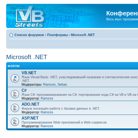
Конференц
Весь вкус програм
Список форумов
‹
Платформы
‹
Microsoft .NET
Microsoft .NET
ФОРУМ
VB.NET
Язык Visual Basic .NET, унаследовавший название и синтаксические кон
.NET.
Модераторы:
Ramzes
,
Sebas
C#
Язык C#: программирование на C#, портирование кода C# на VB и VB на 
Модератор:
Ramzes
ADO.NET
Форум посвящён работе с базами данных в .NET.
Модератор:
Ramzes
ASP.NET
Программирование Web-приложений и Web-сервисов.
Модератор:
Ramzes