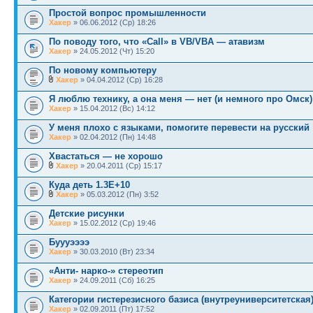
Простой вопрос промышленности
Хакер
» 06.06.2012 (Ср) 18:26
По поводу того, что «Call» в VB/VBA — атавизм
Хакер
» 24.05.2012 (Чт) 15:20
По новому компьютеру
Хакер
» 04.04.2012 (Ср) 16:28
Я люблю технику, а она меня — нет (и немного про Омск)
Хакер
» 15.04.2012 (Вс) 14:12
У меня плохо с языками, помогите перевести на русский
Хакер
» 02.04.2012 (Пн) 14:48
Хвастаться — не хорошо
Хакер
» 20.04.2011 (Ср) 15:17
Куда деть 1.3E+10
Хакер
» 05.03.2012 (Пн) 3:52
Детские рисунки
Хакер
» 15.02.2012 (Ср) 19:46
Буууээээ
Хакер
» 30.03.2010 (Вт) 23:34
«Анти- нарко-» стереотип
Хакер
» 24.09.2011 (Сб) 16:25
Категории гистерезисного базиса (внутреуниверситетская
Хакер
» 02.09.2011 (Пт) 17:52