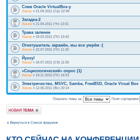
Слив Oracle VirtualBox-у
Хакер
» 21.09.2011 (Ср) 22:06
Загадка-2
Хакер
» 21.04.2011 (Чт) 13:51
Трава заленее
Хакер
» 18.03.2011 (Пт) 10:42
Огнетушитель заражён, мы все умрём :(
Хакер
» 22.07.2011 (Пт) 11:20
Йухху!
Хакер
» 16.07.2011 (Сб) 11:55
«Социологический» опрос (1)
Хакер
» 19.11.2010 (Пт) 16:53
Электричество, MSVC, Samba, FreeBSD, Oracle Virual Box
Хакер
» 12.06.2011 (Вс) 20:14
Показать темы за:
Поле сортировки
Новая тема
Вернуться в Список форумов
КТО СЕЙЧАС НА КОНФЕРЕНЦИИ