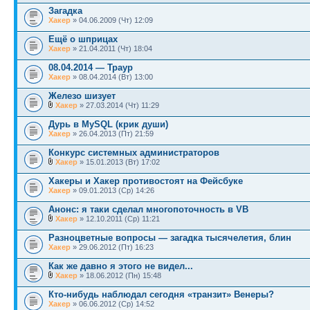
Загадка
Хакер
» 04.06.2009 (Чт) 12:09
Ещё о шприцах
Хакер
» 21.04.2011 (Чт) 18:04
08.04.2014 — Траур
Хакер
» 08.04.2014 (Вт) 13:00
Железо шизует
Хакер
» 27.03.2014 (Чт) 11:29
Дурь в MySQL (крик души)
Хакер
» 26.04.2013 (Пт) 21:59
Конкурс системных администраторов
Хакер
» 15.01.2013 (Вт) 17:02
Хакеры и Хакер противостоят на Фейсбуке
Хакер
» 09.01.2013 (Ср) 14:26
Анонс: я таки сделал многопоточность в VB
Хакер
» 12.10.2011 (Ср) 11:21
Разноцветные вопросы — загадка тысячелетия, блин
Хакер
» 29.06.2012 (Пт) 16:23
Как же давно я этого не видел...
Хакер
» 18.06.2012 (Пн) 15:48
Кто-нибудь наблюдал сегодня «транзит» Венеры?
Хакер
» 06.06.2012 (Ср) 14:52