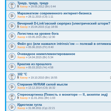
Траур, траур, траур
Хакер
» 29.05.2012 (Вт) 0:44
Маразматизм современного интернет-бизнеса
Хакер
» 28.11.2015 (Сб) 1:11
Вечерний D-Link'овский сюрприз (электрический шторм? 
Хакер
» 15.04.2015 (Ср) 18:56
Логистика на уровне бога
Хакер
» 03.05.2015 (Вс) 12:30
Фейл gcc (или назвался intrinsic'ом — полезай в оптимиз
Хакер
» 05.06.2015 (Пт) 8:40
Очевидное неимплементированное
Хакер
» 14.04.2015 (Вт) 5:34
Креатив из прошлого
Хакер
» 05.03.2015 (Чт) 4:58
102 °С
Хакер
» 19.10.2010 (Вт) 16:55
Стирание NVRAM силой мысли
Хакер
» 13.12.2014 (Сб) 16:32
Стереокартинка (Повесть о мониторе — II, анхеппи энд)
Хакер
» 11.01.2011 (Вт) 1:03
Идиотизм гугла
Хакер
» 31.08.2011 (Ср) 22:21