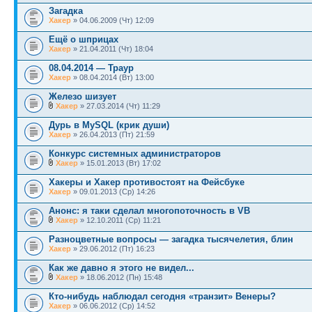
Загадка
Хакер
» 04.06.2009 (Чт) 12:09
Ещё о шприцах
Хакер
» 21.04.2011 (Чт) 18:04
08.04.2014 — Траур
Хакер
» 08.04.2014 (Вт) 13:00
Железо шизует
Хакер
» 27.03.2014 (Чт) 11:29
Дурь в MySQL (крик души)
Хакер
» 26.04.2013 (Пт) 21:59
Конкурс системных администраторов
Хакер
» 15.01.2013 (Вт) 17:02
Хакеры и Хакер противостоят на Фейсбуке
Хакер
» 09.01.2013 (Ср) 14:26
Анонс: я таки сделал многопоточность в VB
Хакер
» 12.10.2011 (Ср) 11:21
Разноцветные вопросы — загадка тысячелетия, блин
Хакер
» 29.06.2012 (Пт) 16:23
Как же давно я этого не видел...
Хакер
» 18.06.2012 (Пн) 15:48
Кто-нибудь наблюдал сегодня «транзит» Венеры?
Хакер
» 06.06.2012 (Ср) 14:52