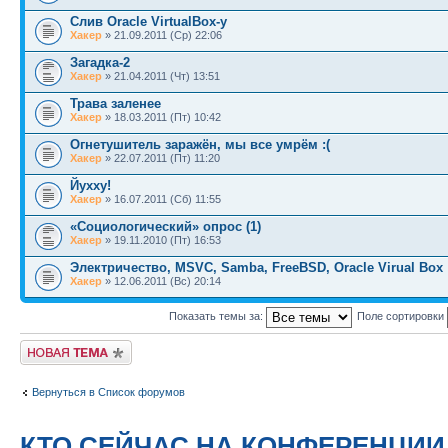
Слив Oracle VirtualBox-у
Хакер
» 21.09.2011 (Ср) 22:06
Загадка-2
Хакер
» 21.04.2011 (Чт) 13:51
Трава заленее
Хакер
» 18.03.2011 (Пт) 10:42
Огнетушитель заражён, мы все умрём :(
Хакер
» 22.07.2011 (Пт) 11:20
Йухху!
Хакер
» 16.07.2011 (Сб) 11:55
«Социологический» опрос (1)
Хакер
» 19.11.2010 (Пт) 16:53
Электричество, MSVC, Samba, FreeBSD, Oracle Virual Box
Хакер
» 12.06.2011 (Вс) 20:14
Показать темы за:
Поле сортировки
Новая тема
Вернуться в Список форумов
КТО СЕЙЧАС НА КОНФЕРЕНЦИИ