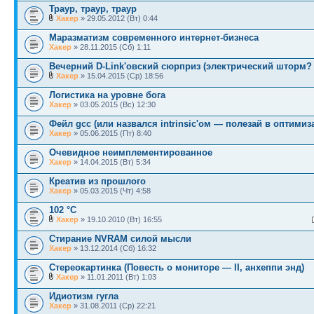
Траур, траур, траур
Хакер
» 29.05.2012 (Вт) 0:44
Маразматизм современного интернет-бизнеса
Хакер
» 28.11.2015 (Сб) 1:11
Вечерний D-Link'овский сюрприз (электрический шторм? 
Хакер
» 15.04.2015 (Ср) 18:56
Логистика на уровне бога
Хакер
» 03.05.2015 (Вс) 12:30
Фейл gcc (или назвался intrinsic'ом — полезай в оптимиз
Хакер
» 05.06.2015 (Пт) 8:40
Очевидное неимплементированное
Хакер
» 14.04.2015 (Вт) 5:34
Креатив из прошлого
Хакер
» 05.03.2015 (Чт) 4:58
102 °С
Хакер
» 19.10.2010 (Вт) 16:55
Стирание NVRAM силой мысли
Хакер
» 13.12.2014 (Сб) 16:32
Стереокартинка (Повесть о мониторе — II, анхеппи энд)
Хакер
» 11.01.2011 (Вт) 1:03
Идиотизм гугла
Хакер
» 31.08.2011 (Ср) 22:21