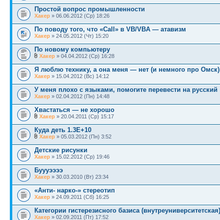
Простой вопрос промышленности
Хакер
» 06.06.2012 (Ср) 18:26
По поводу того, что «Call» в VB/VBA — атавизм
Хакер
» 24.05.2012 (Чт) 15:20
По новому компьютеру
Хакер
» 04.04.2012 (Ср) 16:28
Я люблю технику, а она меня — нет (и немного про Омск)
Хакер
» 15.04.2012 (Вс) 14:12
У меня плохо с языками, помогите перевести на русский
Хакер
» 02.04.2012 (Пн) 14:48
Хвастаться — не хорошо
Хакер
» 20.04.2011 (Ср) 15:17
Куда деть 1.3E+10
Хакер
» 05.03.2012 (Пн) 3:52
Детские рисунки
Хакер
» 15.02.2012 (Ср) 19:46
Буууээээ
Хакер
» 30.03.2010 (Вт) 23:34
«Анти- нарко-» стереотип
Хакер
» 24.09.2011 (Сб) 16:25
Категории гистерезисного базиса (внутреуниверситетская
Хакер
» 02.09.2011 (Пт) 17:52