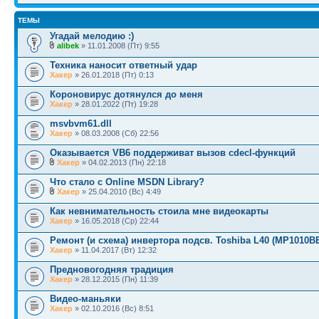
ТЕМЫ
Угадай мелодию :)
alibek
» 11.01.2008 (Пт) 9:55
Техника наносит ответный удар
Хакер
» 26.01.2018 (Пт) 0:13
Короновирус дотянулся до меня
Хакер
» 28.01.2022 (Пт) 19:28
msvbvm61.dll
Хакер
» 08.03.2008 (Сб) 22:56
Оказывается VB6 поддерживат вызов cdecl-функций
Хакер
» 04.02.2013 (Пн) 22:18
Что стало с Online MSDN Library?
Хакер
» 25.04.2010 (Вс) 4:49
Как невнимательность стоила мне видеокарты
Хакер
» 16.05.2018 (Ср) 22:44
Ремонт (и схема) инвертора подсв. Toshiba L40 (MP1010B
Хакер
» 11.04.2017 (Вт) 12:32
Предновогодняя традиция
Хакер
» 28.12.2015 (Пн) 11:39
Видео-маньяки
Хакер
» 02.10.2016 (Вс) 8:51