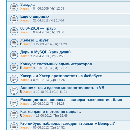
Загадка
Хакер
» 04.06.2009 (Чт) 12:09
Ещё о шприцах
Хакер
» 21.04.2011 (Чт) 18:04
08.04.2014 — Траур
Хакер
» 08.04.2014 (Вт) 13:00
Железо шизует
Хакер
» 27.03.2014 (Чт) 11:29
Дурь в MySQL (крик души)
Хакер
» 26.04.2013 (Пт) 21:59
Конкурс системных администраторов
Хакер
» 15.01.2013 (Вт) 17:02
Хакеры и Хакер противостоят на Фейсбуке
Хакер
» 09.01.2013 (Ср) 14:26
Анонс: я таки сделал многопоточность в VB
Хакер
» 12.10.2011 (Ср) 11:21
Разноцветные вопросы — загадка тысячелетия, блин
Хакер
» 29.06.2012 (Пт) 16:23
Как же давно я этого не видел...
Хакер
» 18.06.2012 (Пн) 15:48
Кто-нибудь наблюдал сегодня «транзит» Венеры?
Хакер
» 06.06.2012 (Ср) 14:52