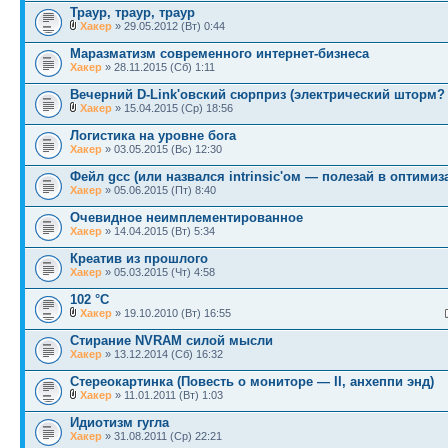
Траур, траур, траур
Хакер
» 29.05.2012 (Вт) 0:44
Маразматизм современного интернет-бизнеса
Хакер
» 28.11.2015 (Сб) 1:11
Вечерний D-Link'овский сюрприз (электрический шторм? 
Хакер
» 15.04.2015 (Ср) 18:56
Логистика на уровне бога
Хакер
» 03.05.2015 (Вс) 12:30
Фейл gcc (или назвался intrinsic'ом — полезай в оптимиз
Хакер
» 05.06.2015 (Пт) 8:40
Очевидное неимплементированное
Хакер
» 14.04.2015 (Вт) 5:34
Креатив из прошлого
Хакер
» 05.03.2015 (Чт) 4:58
102 °С
Хакер
» 19.10.2010 (Вт) 16:55
Стирание NVRAM силой мысли
Хакер
» 13.12.2014 (Сб) 16:32
Стереокартинка (Повесть о мониторе — II, анхеппи энд)
Хакер
» 11.01.2011 (Вт) 1:03
Идиотизм гугла
Хакер
» 31.08.2011 (Ср) 22:21