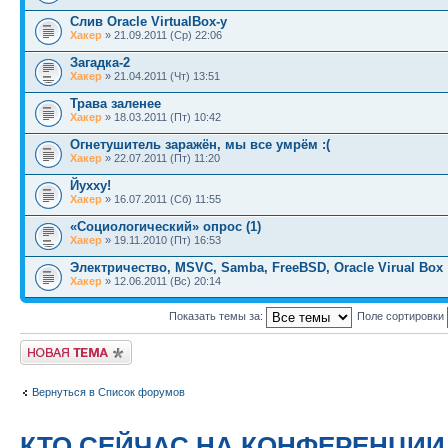
Слив Oracle VirtualBox-у
Хакер
» 21.09.2011 (Ср) 22:06
Загадка-2
Хакер
» 21.04.2011 (Чт) 13:51
Трава заленее
Хакер
» 18.03.2011 (Пт) 10:42
Огнетушитель заражён, мы все умрём :(
Хакер
» 22.07.2011 (Пт) 11:20
Йухху!
Хакер
» 16.07.2011 (Сб) 11:55
«Социологический» опрос (1)
Хакер
» 19.11.2010 (Пт) 16:53
Электричество, MSVC, Samba, FreeBSD, Oracle Virual Box
Хакер
» 12.06.2011 (Вс) 20:14
Показать темы за:
Поле сортировки
Новая тема
Вернуться в Список форумов
КТО СЕЙЧАС НА КОНФЕРЕНЦИИ