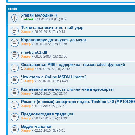
ТЕМЫ
Угадай мелодию :)
alibek
» 11.01.2008 (Пт) 9:55
Техника наносит ответный удар
Хакер
» 26.01.2018 (Пт) 0:13
Короновирус дотянулся до меня
Хакер
» 28.01.2022 (Пт) 19:28
msvbvm61.dll
Хакер
» 08.03.2008 (Сб) 22:56
Оказывается VB6 поддерживат вызов cdecl-функций
Хакер
» 04.02.2013 (Пн) 22:18
Что стало с Online MSDN Library?
Хакер
» 25.04.2010 (Вс) 4:49
Как невнимательность стоила мне видеокарты
Хакер
» 16.05.2018 (Ср) 22:44
Ремонт (и схема) инвертора подсв. Toshiba L40 (MP1010B
Хакер
» 11.04.2017 (Вт) 12:32
Предновогодняя традиция
Хакер
» 28.12.2015 (Пн) 11:39
Видео-маньяки
Хакер
» 02.10.2016 (Вс) 8:51