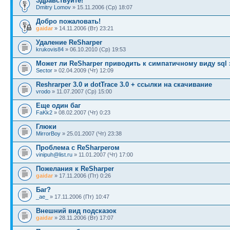
Здравствуйте!
Dmitry Lomov
» 15.11.2006 (Ср) 18:07
Добро пожаловать!
gaidar
» 14.11.2006 (Вт) 23:21
Удаление ReSharper
krukovis84
» 06.10.2010 (Ср) 19:53
Может ли ReSharper приводить к симпатичному виду sql
Sector
» 02.04.2009 (Чт) 12:09
Reshrarper 3.0 и dotTrace 3.0 + ссылки на скачивание
vrodo
» 11.07.2007 (Ср) 15:00
Еще один баг
FaKk2
» 08.02.2007 (Чт) 0:23
Глюки
MirrorBoy
» 25.01.2007 (Чт) 23:38
Проблема с ReSharperом
vinipuh@list.ru
» 11.01.2007 (Чт) 17:00
Пожелания к ReSharper
gaidar
» 17.11.2006 (Пт) 0:26
Баг?
_ae_
» 17.11.2006 (Пт) 10:47
Внешний вид подсказок
gaidar
» 28.11.2006 (Вт) 17:07