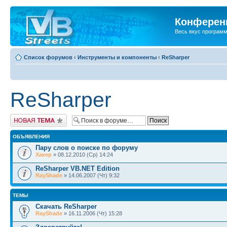
Конференц
Весь вкус програм
Список форумов
‹
Инструменты и компоненты
‹
ReSharper
ReSharper
Новая тема
ОБЪЯВЛЕНИЯ
Пару слов о поиске по форуму
Хакер
» 08.12.2010 (Ср) 14:24
ReSharper VB.NET Edition
RayShade
» 14.06.2007 (Чт) 9:32
ТЕМЫ
Скачать ReSharper
RayShade
» 16.11.2006 (Чт) 15:28