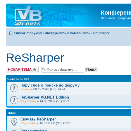
Конференц
Весь вкус програм
Список форумов
‹
Инструменты и компоненты
‹
ReSharper
ReSharper
Новая тема
ОБЪЯВЛЕНИЯ
Пару слов о поиске по форуму
Хакер
» 08.12.2010 (Ср) 14:24
ReSharper VB.NET Edition
RayShade
» 14.06.2007 (Чт) 9:32
ТЕМЫ
Скачать ReSharper
RayShade
» 16.11.2006 (Чт) 15:28