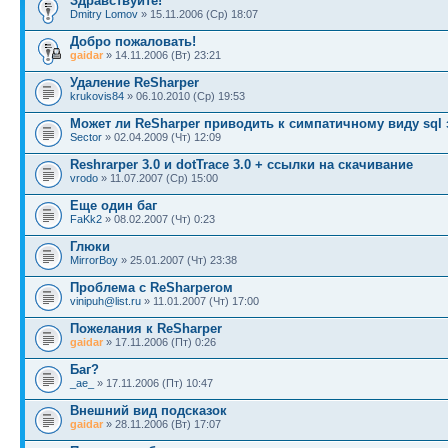
Здравствуйте!
Dmitry Lomov
» 15.11.2006 (Ср) 18:07
Добро пожаловать!
gaidar
» 14.11.2006 (Вт) 23:21
Удаление ReSharper
krukovis84
» 06.10.2010 (Ср) 19:53
Может ли ReSharper приводить к симпатичному виду sql
Sector
» 02.04.2009 (Чт) 12:09
Reshrarper 3.0 и dotTrace 3.0 + ссылки на скачивание
vrodo
» 11.07.2007 (Ср) 15:00
Еще один баг
FaKk2
» 08.02.2007 (Чт) 0:23
Глюки
MirrorBoy
» 25.01.2007 (Чт) 23:38
Проблема с ReSharperом
vinipuh@list.ru
» 11.01.2007 (Чт) 17:00
Пожелания к ReSharper
gaidar
» 17.11.2006 (Пт) 0:26
Баг?
_ae_
» 17.11.2006 (Пт) 10:47
Внешний вид подсказок
gaidar
» 28.11.2006 (Вт) 17:07