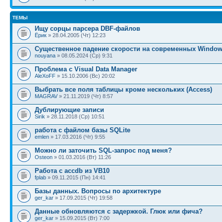
ТЕМЫ
Ищу сорцы парсера DBF-файлов
Ёрик
» 28.04.2005 (Чт) 12:23
Существенное падение скорости на современных Windo
nouyana
» 08.05.2024 (Ср) 9:31
Проблема с Visual Data Manager
AleXoFF
» 15.10.2006 (Вс) 20:02
Выбрать все поля таблицы кроме нескольких (Access)
MAGRAV
» 21.11.2019 (Чт) 8:57
Дублирующие записи
Sirik
» 28.11.2018 (Ср) 10:51
работа с файлом базы SQLite
emlen
» 17.03.2016 (Чт) 9:55
Можно ли заточить SQL-запрос под меня?
Osteon
» 01.03.2016 (Вт) 11:26
Работа с accdb из VB10
fplab
» 09.11.2015 (Пн) 14:41
Базы данных. Вопросы по архитектуре
ger_kar
» 17.09.2015 (Чт) 19:58
Данные обновляются с задержкой. Глюк или фича?
ger_kar
» 15.09.2015 (Вт) 7:00