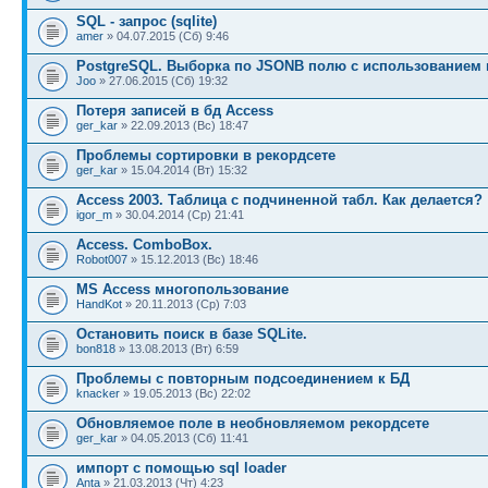
SQL - запрос (sqlite)
amer
» 04.07.2015 (Сб) 9:46
PostgreSQL. Выборка по JSONB полю с использованием 
Joo
» 27.06.2015 (Сб) 19:32
Потеря записей в бд Access
ger_kar
» 22.09.2013 (Вс) 18:47
Проблемы сортировки в рекордсете
ger_kar
» 15.04.2014 (Вт) 15:32
Access 2003. Таблица с подчиненной табл. Как делается?
igor_m
» 30.04.2014 (Ср) 21:41
Access. ComboBox.
Robot007
» 15.12.2013 (Вс) 18:46
MS Access многопользование
HandKot
» 20.11.2013 (Ср) 7:03
Остановить поиск в базе SQLite.
bon818
» 13.08.2013 (Вт) 6:59
Проблемы с повторным подсоединением к БД
knacker
» 19.05.2013 (Вс) 22:02
Обновляемое поле в необновляемом рекордсете
ger_kar
» 04.05.2013 (Сб) 11:41
импорт с помощью sql loader
Anta
» 21.03.2013 (Чт) 4:23