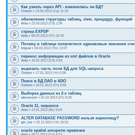
Как узнать через API - изменялась ли БД?
Osteon
» 13.02.2013 (Ср) 11:19
обновление структуры таблиц, view, процедур, функций
Anta
» 23.03.2013 (Сб) 1:04
строка EXPDP
Anta
» 08.03.2013 (Пт) 22:40
Почему в таблице появлятюся одинаковые значения сче
brigval
» 04.03.2013 (Пн) 13:07
перенос информации из xml файлов в Oracle
Anta
» 16.02.2013 (Сб) 0:56
вырезать часть поля БД для SQL-запроса
Osteon
» 17.01.2013 (Чт) 5:58
Поиск в БД DAO и ADO
Osteon
» 18.01.2013 (Пт) 8:55
Выборка данных из 2-х таблиц
alexesuser
» 01.02.2013 (Пт) 8:26
Oracle 11, sequence
Anta
» 13.01.2013 (Вс) 6:04
ALTER DATABASE PASSWORD нельзя кириллицу?
ger_kar
» 20.12.2012 (Чт) 16:52
oracle spatial алгоритм привязки
Anta
» 28.11.2012 (Ср) 4:22