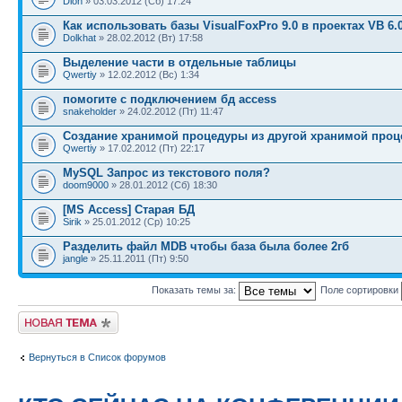
Dion
» 03.03.2012 (Сб) 17:24
Как использовать базы VisualFoxPro 9.0 в проектах VB 6.
Dolkhat
» 28.02.2012 (Вт) 17:58
Выделение части в отдельные таблицы
Qwertiy
» 12.02.2012 (Вс) 1:34
помогите с подключением бд access
snakeholder
» 24.02.2012 (Пт) 11:47
Создание хранимой процедуры из другой хранимой про
Qwertiy
» 17.02.2012 (Пт) 22:17
MySQL Запрос из текстового поля?
doom9000
» 28.01.2012 (Сб) 18:30
[MS Access] Старая БД
Sirik
» 25.01.2012 (Ср) 10:25
Разделить файл MDB чтобы база была более 2гб
jangle
» 25.11.2011 (Пт) 9:50
Показать темы за:
Поле сортировки
Новая тема
Вернуться в Список форумов