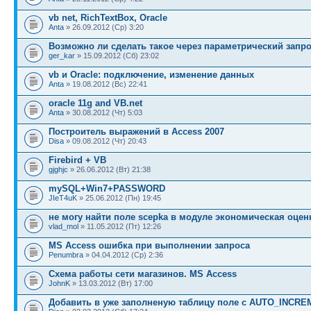
vb net, RichTextBox, Oracle
Anta
» 26.09.2012 (Ср) 3:20
Возможно ли сделать такое через параметрический запр
ger_kar
» 15.09.2012 (Сб) 23:02
vb и Oracle: подключение, изменение данных
Anta
» 19.08.2012 (Вс) 22:41
oracle 11g and VB.net
Anta
» 30.08.2012 (Чт) 5:03
Построитель выражений в Access 2007
Disa
» 09.08.2012 (Чт) 20:43
Firebird + VB
gjghjc
» 26.06.2012 (Вт) 21:38
mySQL+Win7+PASSWORD
JIeT4uK
» 25.06.2012 (Пн) 19:45
не могу найти поле scepka в модуле экономическая оцен
vlad_mol
» 11.05.2012 (Пт) 12:26
MS Access ошибка при выполнении запроса
Penumbra
» 04.04.2012 (Ср) 2:36
Схема работы сети магазинов. MS Access
JohnK
» 13.03.2012 (Вт) 17:00
Добавить в уже заполненую таблицу поле с AUTO_INCR