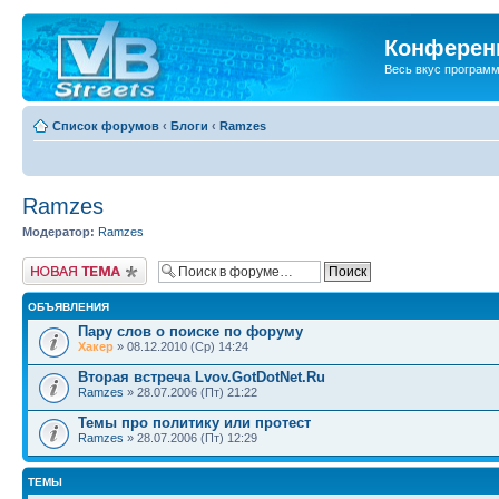
Конференц
Весь вкус програм
Список форумов
‹
Блоги
‹
Ramzes
Ramzes
Модератор:
Ramzes
Новая тема
ОБЪЯВЛЕНИЯ
Пару слов о поиске по форуму
Хакер
» 08.12.2010 (Ср) 14:24
Вторая встреча Lvov.GotDotNet.Ru
Ramzes
» 28.07.2006 (Пт) 21:22
Темы про политику или протест
Ramzes
» 28.07.2006 (Пт) 12:29
ТЕМЫ