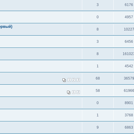
3
6176
0
4957
ервый)
8
1022
3
6456
8
16102
1
4542
68
3657
1
2
3
58
6196
1
2
0
8901
1
3768
9
6863