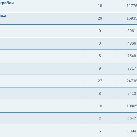
 грабли
18
1177
иса
29
1693
0
3061
0
4366
5
7548
9
8717
27
2473
8
9413
10
1080
2
5947
6
8394