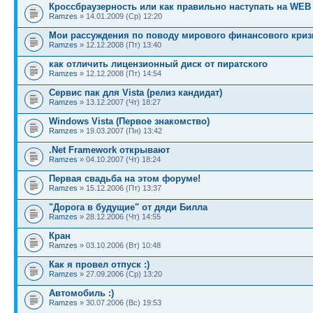
Кроссбраузерность или как правильно наступать на WEB
Ramzes
» 14.01.2009 (Ср) 12:20
Мои рассуждения по поводу мирового финансового криз
Ramzes
» 12.12.2008 (Пт) 13:40
как отличить лицензионный диск от пиратского
Ramzes
» 12.12.2008 (Пт) 14:54
Сервис пак для Vista (релиз кандидат)
Ramzes
» 13.12.2007 (Чт) 18:27
Windows Vista (Первое знакомство)
Ramzes
» 19.03.2007 (Пн) 13:42
.Net Framework открывают
Ramzes
» 04.10.2007 (Чт) 18:24
Первая свадьба на этом форуме!
Ramzes
» 15.12.2006 (Пт) 13:37
"Дорога в будущие" от дяди Билла
Ramzes
» 28.12.2006 (Чт) 14:55
Кран
Ramzes
» 03.10.2006 (Вт) 10:48
Как я провел отпуск :)
Ramzes
» 27.09.2006 (Ср) 13:20
Автомобиль :)
Ramzes
» 30.07.2006 (Вс) 19:53