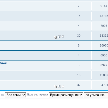
7
9144
15
1371
4
7095
30
3335
1
2
9
1697
4
6906
раже
5
8392
18
1588
37
3470
1
2
 за:
Поле сортировки