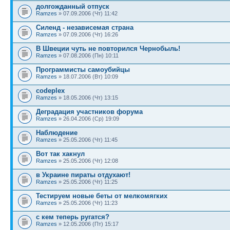
долгожданный отпуск
Ramzes
» 07.09.2006 (Чт) 11:42
Силенд - независемая страна
Ramzes
» 07.09.2006 (Чт) 16:26
В Швеции чуть не повторился Чернобыль!
Ramzes
» 07.08.2006 (Пн) 10:11
Программисты самоубийцы
Ramzes
» 18.07.2006 (Вт) 10:09
codeplex
Ramzes
» 18.05.2006 (Чт) 13:15
Деградация участников форума
Ramzes
» 26.04.2006 (Ср) 19:09
Наблюдение
Ramzes
» 25.05.2006 (Чт) 11:45
Вот так хакнул
Ramzes
» 25.05.2006 (Чт) 12:08
в Украине пираты отдухают!
Ramzes
» 25.05.2006 (Чт) 11:25
Тестируем новые беты от мелкомягких
Ramzes
» 25.05.2006 (Чт) 11:23
с кем теперь ругатся?
Ramzes
» 12.05.2006 (Пт) 15:17