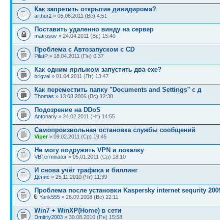
Как запретить открытие дивидирома?
arthur2
» 05.06.2011 (Вс) 4:51
Поставить удаленно винду на сервер
matrosov
» 24.04.2011 (Вс) 15:40
Проблема с Автозапуском с CD
PilatP
» 18.04.2011 (Пн) 0:37
Как одним ярлыком запустить два exe?
brigval
» 01.04.2011 (Пт) 13:47
Как переместить папку "Documents and Settings" с д
Thomas
» 13.08.2006 (Вс) 12:38
Подозрение на DDoS
Antonariy
» 24.02.2011 (Чт) 14:55
Самопроизвольная остановка службы сообщений
Viper
» 09.02.2011 (Ср) 19:45
Не могу подружить VPN и локалку
VBTerminator
» 05.01.2011 (Ср) 18:10
И снова учёт трафика и биллинг
Денис
» 25.11.2010 (Чт) 11:39
Проблема после установки Kaspersky internet sequrity 200
Yarik555
» 28.09.2008 (Вс) 22:11
Win7 + WinXP(Home) в сети
Dmitriy2003
» 30.08.2010 (Пн) 15:58