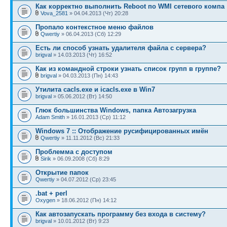
Как корректно выполнить Reboot по WMI сетевого компа
Vova_2581
» 04.04.2013 (Чт) 20:28
Пропало контекстное меню файлов
Qwertiy
» 06.04.2013 (Сб) 12:29
Есть ли способ узнать удалителя файла с сервера?
brigval
» 14.03.2013 (Чт) 16:52
Как из командной строки узнать список групп в группе?
brigval
» 04.03.2013 (Пн) 14:43
Утилита cacls.exe и icacls.exe в Win7
brigval
» 05.06.2012 (Вт) 14:50
Глюк большинства Windows, папка Автозагрузка
Adam Smith
» 16.01.2013 (Ср) 11:12
Windows 7 :: Отображение русифицированных имён
Qwertiy
» 11.11.2012 (Вс) 21:33
Проблемма с доступом
Sirik
» 06.09.2008 (Сб) 8:29
Открытие папок
Qwertiy
» 04.07.2012 (Ср) 23:45
.bat + perl
Oxygen
» 18.06.2012 (Пн) 14:12
Как автозапускать программу без входа в систему?
brigval
» 10.01.2012 (Вт) 9:23