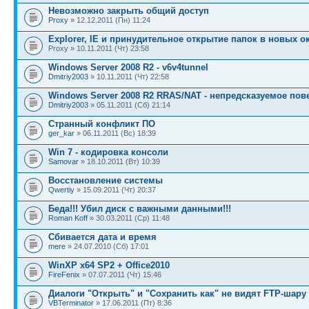
Невозможно закрыть общий доступ
Proxy
» 12.12.2011 (Пн) 11:24
Explorer, IE и принудительное открытие папок в новых о
Proxy » 10.11.2011 (Чт) 23:58
Windows Server 2008 R2 - v6v4tunnel
Dmitriy2003
» 10.11.2011 (Чт) 22:58
Windows Server 2008 R2 RRAS/NAT - непредсказуемое пов
Dmitriy2003
» 05.11.2011 (Сб) 21:14
Странный конфликт ПО
ger_kar
» 06.11.2011 (Вс) 18:39
Win 7 - кодировка консоли
Samovar
» 18.10.2011 (Вт) 10:39
Восстановление системы
Qwertiy
» 15.09.2011 (Чт) 20:37
Беда!!! Убил диск с важными данными!!!
Roman Koff
» 30.03.2011 (Ср) 11:48
Сбивается дата и время
mere
» 24.07.2010 (Сб) 17:01
WinXP x64 SP2 + Office2010
FireFenix
» 07.07.2011 (Чт) 15:46
Диалоги "Открыть" и "Сохранить как" не видят FTP-шару
VBTerminator
» 17.06.2011 (Пт) 8:36