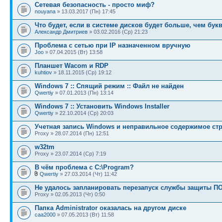
Сетевая безопасность - просто миф?
nouyana
» 13.03.2017 (Пн) 17:45
Что будет, если в системе дисков будет больше, чем бук
Александр Дмитриев
» 03.02.2016 (Ср) 21:23
Проблема с сетью при IP назначенном вручную
Joo
» 07.04.2015 (Вт) 13:58
Планшет Wacom и RDP
kuhtiov
» 18.11.2015 (Ср) 19:12
Windows 7 :: Спящий режим :: Файл не найден
Qwertiy
» 07.01.2013 (Пн) 13:14
Windows 7 :: Установить Windows Installer
Qwertiy
» 22.10.2014 (Ср) 20:03
Учетная запись Windows и неправильное содержимое ст
Proxy » 28.07.2014 (Пн) 12:51
w32tm
Proxy » 23.07.2014 (Ср) 7:19
В чём проблема с C:\Program?
Qwertiy
» 27.03.2014 (Чт) 11:42
Не удалось запланировать перезапуск службы защиты П
Proxy » 02.05.2013 (Чт) 0:50
Папка Administrator оказалась на другом диске
caa2000
» 07.05.2013 (Вт) 11:58