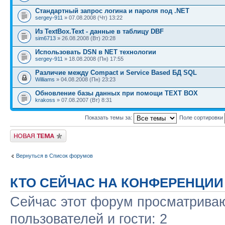
Стандартный запрос логина и пароля под .NET
sergey-911
» 07.08.2008 (Чт) 13:22
Из TextBox.Text - данные в таблицу DBF
sim6713
» 26.08.2008 (Вт) 20:28
Использовать DSN в NET технологии
sergey-911
» 18.08.2008 (Пн) 17:55
Различие между Compact и Service Based БД SQL
Williams
» 04.08.2008 (Пн) 23:23
Обновление базы данных при помощи TEXT BOX
krakoss
» 07.08.2007 (Вт) 8:31
Показать темы за:
Поле сортировки
Новая тема
Вернуться в Список форумов
КТО СЕЙЧАС НА КОНФЕРЕНЦИИ
Сейчас этот форум просматриваю
пользователей и гости: 2