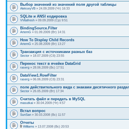
Выбор значений из значений поля другой таблицы
AlekseyVB
» 24.09.2009 (Чт) 16:33
SQLite и ANSI кодировка
VVitafresh
» 09.09.2009 (Ср) 9:51
BindingSource.Filter
ArtemG
» 01.09.2009 (Вт) 14:31
How To Display Child Records
ArtemG
» 25.08.2009 (Вт) 13:27
Транзакция с источниками разных баз
Sector
» 18.07.2009 (Сб) 23:55
Перенос текст в ячейке DataGrid
raserg
» 28.06.2009 (Вс) 17:51
DataView1.RowFilter
raserg
» 06.06.2009 (Сб) 23:31
поле действительного вида с знаками десятичного разде
Sector
» 26.05.2009 (Вт) 17:34
Считать файл и передать в MySQL
masutkai
» 30.04.2009 (Чт) 4:57
Встал вопрос
SunSan
» 30.03.2008 (Вс) 11:57
Отчеты
Williams
» 13.07.2008 (Вс) 20:53