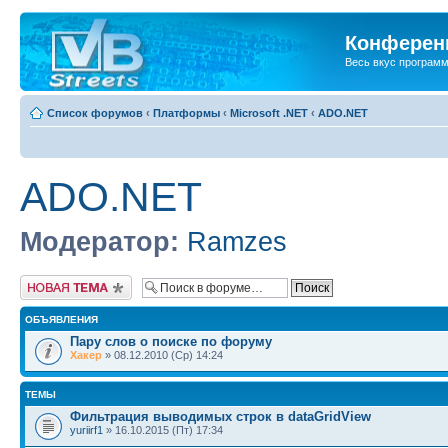
Конференц
Весь вкус програм
Список форумов
‹
Платформы
‹
Microsoft .NET
‹
ADO.NET
ADO.NET
Модератор:
Ramzes
Новая тема
ОБЪЯВЛЕНИЯ
Пару слов о поиске по форуму
Хакер
» 08.12.2010 (Ср) 14:24
ТЕМЫ
Фильтрация выводимых строк в dataGridView
yuriirf1
» 16.10.2015 (Пт) 17:34