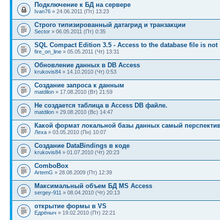
Подключение к БД на сервере
Ivan76
» 24.06.2011 (Пт) 13:23
Строго типизированный датагрид и транзакции
Sector
» 06.05.2011 (Пт) 0:35
SQL Compact Edition 3.5 - Access to the database file is not
fire_on_line
» 05.05.2011 (Чт) 13:31
Обновление данных в DB Access
krukovis84
» 14.10.2010 (Чт) 0:53
Создание запроса к данным
matdilon
» 17.08.2010 (Вт) 21:59
Не создается таблица в Access DB файле.
matdilon
» 29.08.2010 (Вс) 14:47
Какой формат локальной базы данных самый перспекти
Леха
» 03.05.2010 (Пн) 10:07
Создание DataBindings в коде
krukovis84
» 01.07.2010 (Чт) 20:23
ComboBox
ArtemG
» 28.08.2009 (Пт) 12:39
Максимальный объем БД MS Access
sergey-911
» 08.04.2010 (Чт) 20:13
открытие формы в VS
Едрёныч
» 19.02.2010 (Пт) 22:21