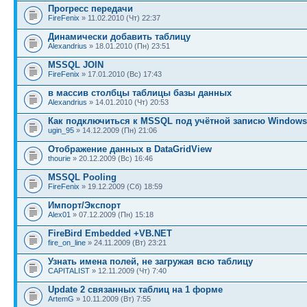
Прогресс передачи
FireFenix
» 11.02.2010 (Чт) 22:37
Динамически добавить таблицу
Alexandrius
» 18.01.2010 (Пн) 23:51
MSSQL JOIN
FireFenix
» 17.01.2010 (Вс) 17:43
в массив столбцы таблицы базы данных
Alexandrius
» 14.01.2010 (Чт) 20:53
Как подключиться к MSSQL под учётной записю Windows
ugin_95
» 14.12.2009 (Пн) 21:06
Отображение данных в DataGridView
thourie
» 20.12.2009 (Вс) 16:46
MSSQL Pooling
FireFenix
» 19.12.2009 (Сб) 18:59
Импорт/Экспорт
Alex01
» 07.12.2009 (Пн) 15:18
FireBird Embedded +VB.NET
fire_on_line
» 24.11.2009 (Вт) 23:21
Узнать имена полей, не загружая всю таблицу
CAPITALIST
» 12.11.2009 (Чт) 7:40
Update 2 связанных таблиц на 1 форме
ArtemG
» 10.11.2009 (Вт) 7:55