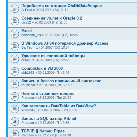
Пороблема со вторым OleDbDataAdapter
Al Prad
» 03.03.2009 (Вт) 11:12
Соединение vb.net и Oracle 9.2
ufrs12
» 20.02.2009 (Пт) 11:55
Excel
novichok_sis
» 28.11.2007 (Ср) 15:25
В Windows XP64 потерялся драйвер Access
ВалГер
» 14.04.2007 (Сб) 10:34
Удаление из составной таблицы
dr.MIG
» 16.02.2009 (Пн) 22:22
ComboBox в VB 2008
sbb1972
» 30.01.2009 (Пт) 1:44
Запись в Access правильный синтаксис
rei-nicolis
» 27.01.2009 (Вт) 23:57
Немного странный вопрос
Predator
» 15.12.2008 (Пн) 21:59
Как заполнить DataTable из DataView?
AndreyG_80
» 06.07.2007 (Пт) 15:36
Запрс на SQL из под VB.net
Predator
» 19.12.2008 (Пт) 9:38
TCP/IP || Named Pipes
Ramzes
» 17.12.2008 (Ср) 14:38