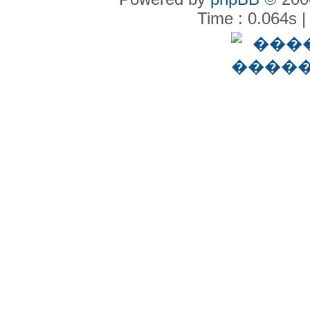
Time : 0.064s |