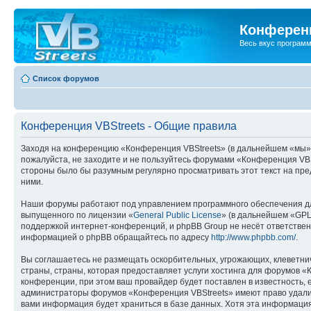
Конференц
Весь вкус програм
Список форумов
Конференция VBStreets - Общие правила
Заходя на конференцию «Конференция VBStreets» (в дальнейшем «мы», «н
пожалуйста, не заходите и не пользуйтесь форумами «Конференция VBSt
стороны было бы разумным регулярно просматривать этот текст на пре
ними.
Наши форумы работают под управлением программного обеспечения дл
выпущенного по лицензии «
General Public License
» (в дальнейшем «GPL
поддержкой интернет-конференций, и phpBB Group не несёт ответствен
информацией о phpBB обращайтесь по адресу
http://www.phpbb.com/
.
Вы соглашаетесь не размещать оскорбительных, угрожающих, клеветни
страны, страны, которая предоставляет услуги хостинга для форумов 
конференции, при этом ваш провайдер будет поставлен в известность, 
администраторы форумов «Конференция VBStreets» имеют право удалить
вами информация будет храниться в базе данных. Хотя эта информаци