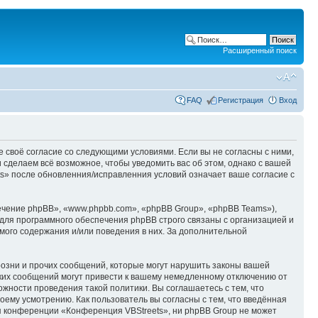
Расширенный поиск
FAQ
Регистрация
Вход
е своё согласие со следующими условиями. Если вы не согласны с ними,
 сделаем всё возможное, чтобы уведомить вас об этом, однако с вашей
s» после обновленния/исправленния условий означает ваше согласие с
чение phpBB», «www.phpbb.com», «phpBB Group», «phpBB Teams»),
для программного обеспечения phpBB строго связаны с организацией и
мого содержания и/или поведения в них. За дополнительной
озни и прочих сообщений, которые могут нарушить законы вашей
аких сообщений могут привести к вашему немедленному отключению от
ожности проведения такой политики. Вы соглашаетесь с тем, что
ему усмотрению. Как пользователь вы согласны с тем, что введённая
я конференции «Конференция VBStreets», ни phpBB Group не может