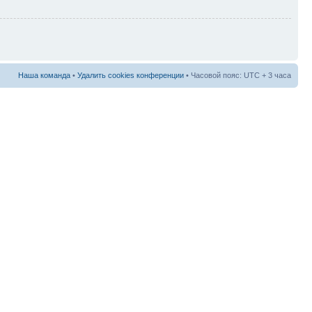
Наша команда
•
Удалить cookies конференции
• Часовой пояс: UTC + 3 часа