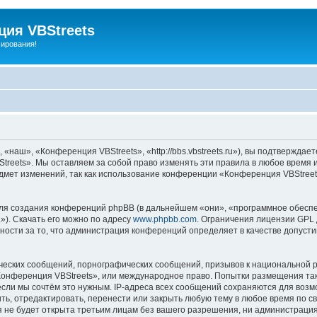
ия VBStreets
мирования!
аш», «Конференция VBStreets», «http://bbs.vbstreets.ru»), вы подтверждает
reets». Мы оставляем за собой право изменять эти правила в любое время и
дмет изменений, так как использование конференции «Конференция VBStreet
я создания конференций phpBB (в дальнейшем «они», «программное обеспе
»). Скачать его можно по адресу
www.phpbb.com
. Ограничения лицензии GPL 
ности за то, что администрация конференций определяет в качестве допусти
ческих сообщений, порнографических сообщений, призывов к национальной р
«Конференция VBStreets», или международное право. Попытки размещения т
если мы сочтём это нужным. IP-адреса всех сообщений сохраняются для возм
, отредактировать, перенести или закрыть любую тему в любое время по сво
я не будет открыта третьим лицам без вашего разрешения, ни администраци