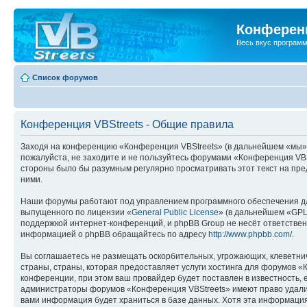
Конференц
Весь вкус програм
Список форумов
Конференция VBStreets - Общие правила
Заходя на конференцию «Конференция VBStreets» (в дальнейшем «мы», «н
пожалуйста, не заходите и не пользуйтесь форумами «Конференция VBSt
стороны было бы разумным регулярно просматривать этот текст на пре
ними.
Наши форумы работают под управлением программного обеспечения дл
выпущенного по лицензии «
General Public License
» (в дальнейшем «GPL
поддержкой интернет-конференций, и phpBB Group не несёт ответствен
информацией о phpBB обращайтесь по адресу
http://www.phpbb.com/
.
Вы соглашаетесь не размещать оскорбительных, угрожающих, клеветни
страны, страны, которая предоставляет услуги хостинга для форумов 
конференции, при этом ваш провайдер будет поставлен в известность, 
администраторы форумов «Конференция VBStreets» имеют право удалить
вами информация будет храниться в базе данных. Хотя эта информаци