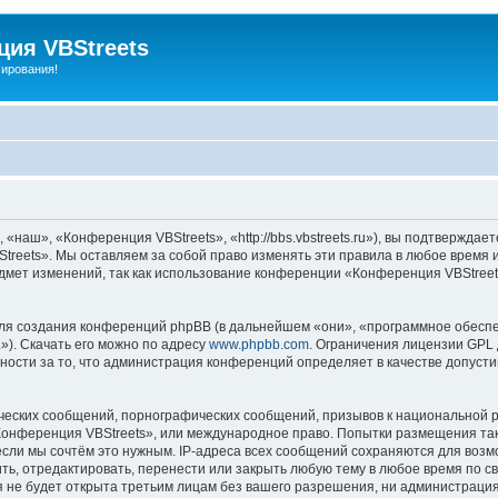
ия VBStreets
мирования!
аш», «Конференция VBStreets», «http://bbs.vbstreets.ru»), вы подтверждает
reets». Мы оставляем за собой право изменять эти правила в любое время и
дмет изменений, так как использование конференции «Конференция VBStreet
я создания конференций phpBB (в дальнейшем «они», «программное обеспе
»). Скачать его можно по адресу
www.phpbb.com
. Ограничения лицензии GPL 
ности за то, что администрация конференций определяет в качестве допусти
ческих сообщений, порнографических сообщений, призывов к национальной р
«Конференция VBStreets», или международное право. Попытки размещения т
если мы сочтём это нужным. IP-адреса всех сообщений сохраняются для возм
, отредактировать, перенести или закрыть любую тему в любое время по сво
я не будет открыта третьим лицам без вашего разрешения, ни администраци