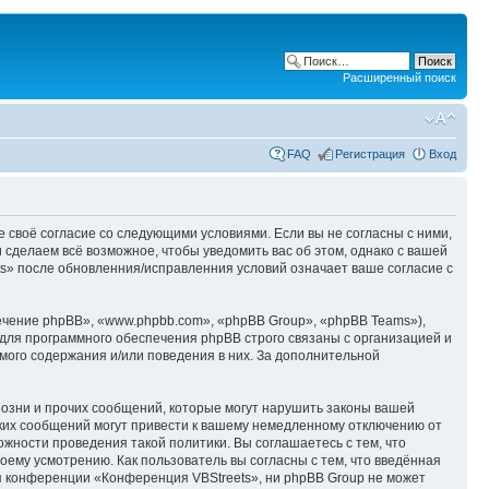
Расширенный поиск
FAQ
Регистрация
Вход
е своё согласие со следующими условиями. Если вы не согласны с ними,
 сделаем всё возможное, чтобы уведомить вас об этом, однако с вашей
s» после обновленния/исправленния условий означает ваше согласие с
чение phpBB», «www.phpbb.com», «phpBB Group», «phpBB Teams»),
для программного обеспечения phpBB строго связаны с организацией и
мого содержания и/или поведения в них. За дополнительной
озни и прочих сообщений, которые могут нарушить законы вашей
аких сообщений могут привести к вашему немедленному отключению от
ожности проведения такой политики. Вы соглашаетесь с тем, что
ему усмотрению. Как пользователь вы согласны с тем, что введённая
я конференции «Конференция VBStreets», ни phpBB Group не может