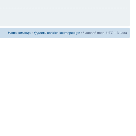
Наша команда
•
Удалить cookies конференции
• Часовой пояс: UTC + 3 часа