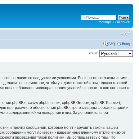
Расширенный поиск
FAQ
Вход
Язык:
е своё согласие со следующими условиями. Если вы не согласны с ними,
 сделаем всё возможное, чтобы уведомить вас об этом, однако с вашей
s» после обновленния/исправленния условий означает ваше согласие с
чение phpBB», «www.phpbb.com», «phpBB Group», «phpBB Teams»),
для программного обеспечения phpBB строго связаны с организацией и
мого содержания и/или поведения в них. За дополнительной
озни и прочих сообщений, которые могут нарушить законы вашей
аких сообщений могут привести к вашему немедленному отключению от
ожности проведения такой политики. Вы соглашаетесь с тем, что