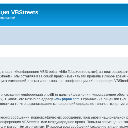
ия VBStreets
мирования!
аш», «Конференция VBStreets», «http://bbs.vbstreets.ru»), вы подтверждает
reets». Мы оставляем за собой право изменять эти правила в любое время и
дмет изменений, так как использование конференции «Конференция VBStreet
я создания конференций phpBB (в дальнейшем «они», «программное обеспе
»). Скачать его можно по адресу
www.phpbb.com
. Ограничения лицензии GPL 
ности за то, что администрация конференций определяет в качестве допусти
ческих сообщений, порнографических сообщений, призывов к национальной р
«Конференция VBStreets», или международное право. Попытки размещения т
если мы сочтём это нужным. IP-адреса всех сообщений сохраняются для возм