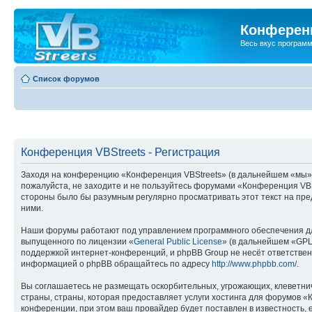
Конференц
Весь вкус програм
Список форумов
Конференция VBStreets - Регистрация
Заходя на конференцию «Конференция VBStreets» (в дальнейшем «мы», «н
пожалуйста, не заходите и не пользуйтесь форумами «Конференция VBSt
стороны было бы разумным регулярно просматривать этот текст на пре
ними.
Наши форумы работают под управлением программного обеспечения дл
выпущенного по лицензии «
General Public License
» (в дальнейшем «GPL
поддержкой интернет-конференций, и phpBB Group не несёт ответствен
информацией о phpBB обращайтесь по адресу
http://www.phpbb.com/
.
Вы соглашаетесь не размещать оскорбительных, угрожающих, клеветни
страны, страны, которая предоставляет услуги хостинга для форумов 
конференции, при этом ваш провайдер будет поставлен в известность, 