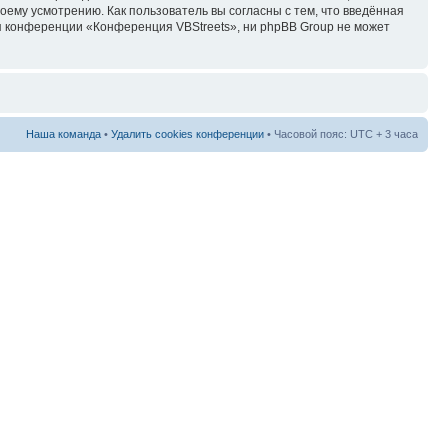
ему усмотрению. Как пользователь вы согласны с тем, что введённая
я конференции «Конференция VBStreets», ни phpBB Group не может
Наша команда
•
Удалить cookies конференции
• Часовой пояс: UTC + 3 часа