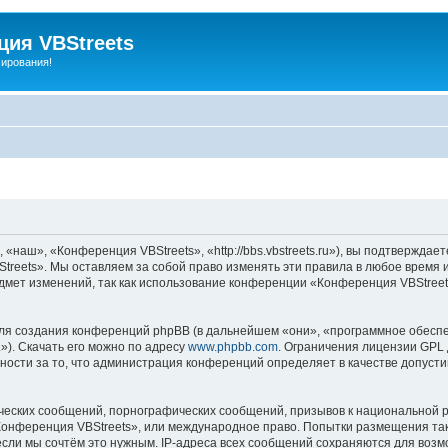
ия VBStreets
мирования!
аш», «Конференция VBStreets», «http://bbs.vbstreets.ru»), вы подтверждает
reets». Мы оставляем за собой право изменять эти правила в любое время и
дмет изменений, так как использование конференции «Конференция VBStreet
я создания конференций phpBB (в дальнейшем «они», «программное обеспе
»). Скачать его можно по адресу
www.phpbb.com
. Ограничения лицензии GPL 
ности за то, что администрация конференций определяет в качестве допусти
ческих сообщений, порнографических сообщений, призывов к национальной р
«Конференция VBStreets», или международное право. Попытки размещения т
если мы сочтём это нужным. IP-адреса всех сообщений сохраняются для возм