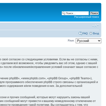
Расширенный поиск
FAQ
Вход
Язык:
е своё согласие со следующими условиями. Если вы не согласны с ними,
 сделаем всё возможное, чтобы уведомить вас об этом, однако с вашей
s» после обновленния/исправленния условий означает ваше согласие с
чение phpBB», «www.phpbb.com», «phpBB Group», «phpBB Teams»),
для программного обеспечения phpBB строго связаны с организацией и
мого содержания и/или поведения в них. За дополнительной
озни и прочих сообщений, которые могут нарушить законы вашей
аких сообщений могут привести к вашему немедленному отключению от
ожности проведения такой политики. Вы соглашаетесь с тем, что