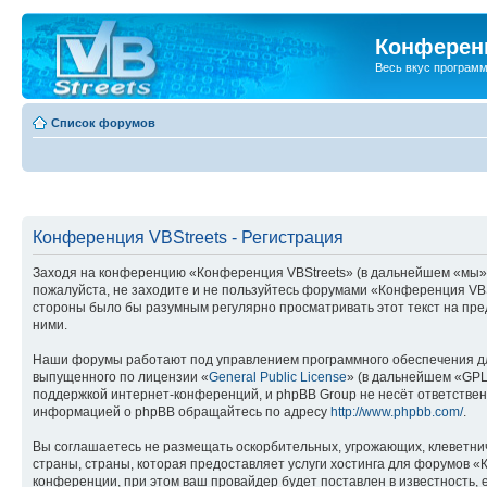
Конференц
Весь вкус програм
Список форумов
Конференция VBStreets - Регистрация
Заходя на конференцию «Конференция VBStreets» (в дальнейшем «мы», «н
пожалуйста, не заходите и не пользуйтесь форумами «Конференция VBSt
стороны было бы разумным регулярно просматривать этот текст на пре
ними.
Наши форумы работают под управлением программного обеспечения дл
выпущенного по лицензии «
General Public License
» (в дальнейшем «GPL
поддержкой интернет-конференций, и phpBB Group не несёт ответствен
информацией о phpBB обращайтесь по адресу
http://www.phpbb.com/
.
Вы соглашаетесь не размещать оскорбительных, угрожающих, клеветни
страны, страны, которая предоставляет услуги хостинга для форумов 
конференции, при этом ваш провайдер будет поставлен в известность, 