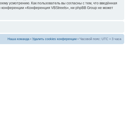
ему усмотрению. Как пользователь вы согласны с тем, что введённая
я конференции «Конференция VBStreets», ни phpBB Group не может
Наша команда
•
Удалить cookies конференции
• Часовой пояс: UTC + 3 часа