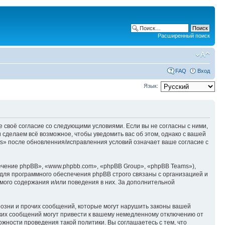
Расширенный поиск
FAQ
Вход
Язык:
е своё согласие со следующими условиями. Если вы не согласны с ними,
 сделаем всё возможное, чтобы уведомить вас об этом, однако с вашей
s» после обновленния/исправленния условий означает ваше согласие с
чение phpBB», «www.phpbb.com», «phpBB Group», «phpBB Teams»),
для программного обеспечения phpBB строго связаны с организацией и
мого содержания и/или поведения в них. За дополнительной
озни и прочих сообщений, которые могут нарушить законы вашей
аких сообщений могут привести к вашему немедленному отключению от
ожности проведения такой политики. Вы соглашаетесь с тем, что