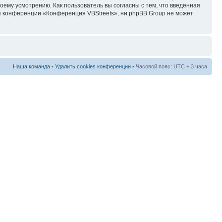
ему усмотрению. Как пользователь вы согласны с тем, что введённая
я конференции «Конференция VBStreets», ни phpBB Group не может
Наша команда
•
Удалить cookies конференции
• Часовой пояс: UTC + 3 часа