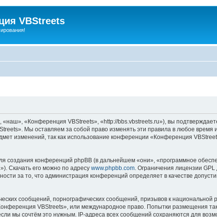
ия VBStreets
мирования!
аш», «Конференция VBStreets», «http://bbs.vbstreets.ru»), вы подтверждает
reets». Мы оставляем за собой право изменять эти правила в любое время и
дмет изменений, так как использование конференции «Конференция VBStreet
я создания конференций phpBB (в дальнейшем «они», «программное обеспе
»). Скачать его можно по адресу
www.phpbb.com
. Ограничения лицензии GPL 
ности за то, что администрация конференций определяет в качестве допусти
ческих сообщений, порнографических сообщений, призывов к национальной р
«Конференция VBStreets», или международное право. Попытки размещения т
если мы сочтём это нужным. IP-адреса всех сообщений сохраняются для возм