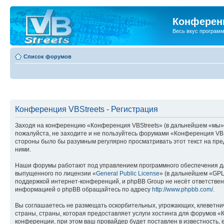
Конференц
Весь вкус програм
Список форумов
Конференция VBStreets - Регистрация
Заходя на конференцию «Конференция VBStreets» (в дальнейшем «мы», «н
пожалуйста, не заходите и не пользуйтесь форумами «Конференция VBSt
стороны было бы разумным регулярно просматривать этот текст на пре
ними.
Наши форумы работают под управлением программного обеспечения дл
выпущенного по лицензии «
General Public License
» (в дальнейшем «GPL
поддержкой интернет-конференций, и phpBB Group не несёт ответствен
информацией о phpBB обращайтесь по адресу
http://www.phpbb.com/
.
Вы соглашаетесь не размещать оскорбительных, угрожающих, клеветни
страны, страны, которая предоставляет услуги хостинга для форумов 
конференции, при этом ваш провайдер будет поставлен в известность, 