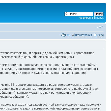
Расширенный поиск
FAQ
Регистрация
Вход
://bbs.vbstreets.ru») и phpBB (в дальнейшем «они», «программное
льских сессий (в дальнейшем «ваша информация»).
pBB определенного числа "cookies" (небольшие текстовые файлы,
d») и идентификатор анонимной сессии (в дальнейшем «session-id»),
ференция VBStreets» и будет использоваться для хранения
ю phpBB, однако они выходят за рамки этого документа, целью
рмации являются данные, которые вы отправляете на форум. Этими
общения»), данные, указанные при регистрации в конференции
 «ваши сообщения»).
пароль для входа под вашей учётной записью (далее «ваш пароль») и
яется законами о защите компьютерной информации, применяемыми в