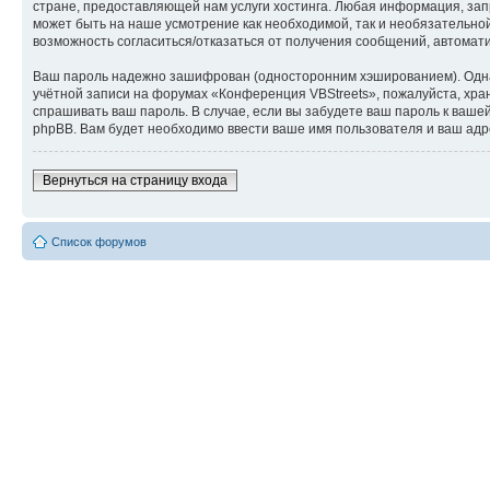
стране, предоставляющей нам услуги хостинга. Любая информация, зап
может быть на наше усмотрение как необходимой, так и необязательной 
возможность согласиться/отказаться от получения сообщений, автома
Ваш пароль надежно зашифрован (односторонним хэшированием). Однако
учётной записи на форумах «Конференция VBStreets», пожалуйста, храни
спрашивать ваш пароль. В случае, если вы забудете ваш пароль к ва
phpBB. Вам будет необходимо ввести ваше имя пользователя и ваш адр
Вернуться на страницу входа
Список форумов