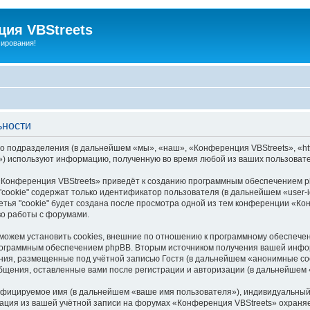
ия VBStreets
мирования!
ьности
 подразделения (в дальнейшем «мы», «наш», «Конференция VBStreets», «http
) используют информацию, полученную во время любой из ваших пользовате
Конференция VBStreets» приведёт к созданию программным обеспечением ph
cookie" содержат только идентификатор пользователя (в дальнейшем «user-i
ья "cookie" будет создана после просмотра одной из тем конференции «Кон
во работы с форумами.
можем установить cookies, внешние по отношению к программному обеспечени
программным обеспечением phpBB. Вторым источником получения вашей инфо
ния, размещенные под учётной записью Гостя (в дальнейшем «анонимные со
общения, оставленные вами после регистрации и авторизации (в дальнейшем
ифицируемое имя (в дальнейшем «ваше имя пользователя»), индивидуальный 
мация из вашей учётной записи на форумах «Конференция VBStreets» охран