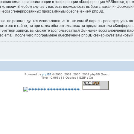
рашиваемая при регистрации в конференции «Конференция VBStreets», кроме
ко вводу. В любом случае у вас есть возможность выбрать, какая информация
тически сгенерированных программным обеспечением phpBB.
, не рекомендуется использовать этот же самый пароль, регистрируясь на д
те его в тайне, ни при каких обстоятельствах ни представители «Конференци
шей учётной записи, вы сможете воспользоваться функцией восстановления 
ес email, после чего программное обеспечение phpBB сгенерирует вам новый
Powered by
phpBB
© 2000, 2002, 2005, 2007 phpBB Group
Time : 0.068s | 8 Queries | GZIP : On