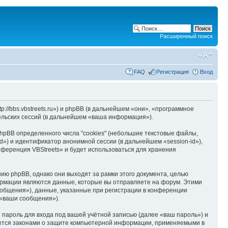
Расширенный поиск
FAQ
Регистрация
Вход
://bbs.vbstreets.ru») и phpBB (в дальнейшем «они», «программное
льских сессий (в дальнейшем «ваша информация»).
pBB определенного числа "cookies" (небольшие текстовые файлы,
d») и идентификатор анонимной сессии (в дальнейшем «session-id»),
ференция VBStreets» и будет использоваться для хранения
ю phpBB, однако они выходят за рамки этого документа, целью
рмации являются данные, которые вы отправляете на форум. Этими
общения»), данные, указанные при регистрации в конференции
 «ваши сообщения»).
пароль для входа под вашей учётной записью (далее «ваш пароль») и
яется законами о защите компьютерной информации, применяемыми в