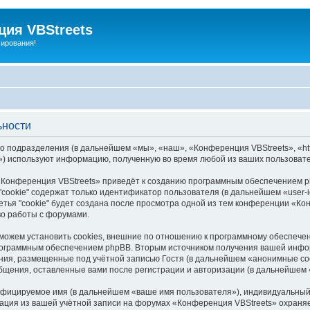
ия VBStreets
мирования!
ьности
 подразделения (в дальнейшем «мы», «наш», «Конференция VBStreets», «http
) используют информацию, полученную во время любой из ваших пользовате
Конференция VBStreets» приведёт к созданию программным обеспечением ph
cookie" содержат только идентификатор пользователя (в дальнейшем «user-i
ья "cookie" будет создана после просмотра одной из тем конференции «Кон
во работы с форумами.
можем установить cookies, внешние по отношению к программному обеспечени
программным обеспечением phpBB. Вторым источником получения вашей инфо
ния, размещенные под учётной записью Гостя (в дальнейшем «анонимные со
общения, оставленные вами после регистрации и авторизации (в дальнейшем
ифицируемое имя (в дальнейшем «ваше имя пользователя»), индивидуальный 
мация из вашей учётной записи на форумах «Конференция VBStreets» охран