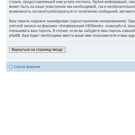
стране, предоставляющей нам услуги хостинга. Любая информация, зап
может быть на наше усмотрение как необходимой, так и необязательной 
возможность согласиться/отказаться от получения сообщений, автома
Ваш пароль надежно зашифрован (односторонним хэшированием). Однако
учётной записи на форумах «Конференция VBStreets», пожалуйста, храни
спрашивать ваш пароль. В случае, если вы забудете ваш пароль к ва
phpBB. Вам будет необходимо ввести ваше имя пользователя и ваш адр
Вернуться на страницу входа
Список форумов