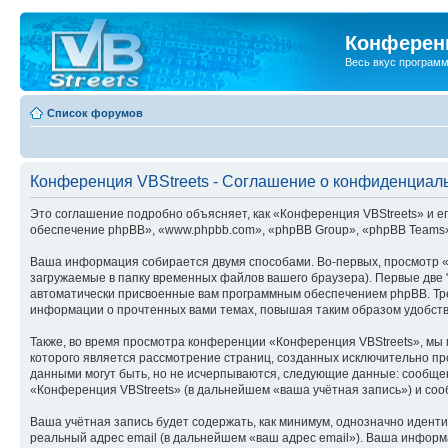
Конференц
Весь вкус програм
Список форумов
Конференция VBStreets - Соглашение о конфиденциал
Это соглашение подробно объясняет, как «Конференция VBStreets» и его
обеспечение phpBB», «www.phpbb.com», «phpBB Group», «phpBB Teams»
Ваша информация собирается двумя способами. Во-первых, просмотр «
загружаемые в папку временных файлов вашего браузера). Первые две "
автоматически присвоенные вам программным обеспечением phpBB. Трет
информации о прочтенных вами темах, повышая таким образом удобст
Также, во время просмотра конференции «Конференция VBStreets», мы 
которого является рассмотрение страниц, созданных исключительно 
данными могут быть, но не исчерпываются, следующие данные: сообще
«Конференция VBStreets» (в дальнейшем «ваша учётная запись») и со
Ваша учётная запись будет содержать, как минимум, однозначно идент
реальный адрес email (в дальнейшем «ваш адрес email»). Ваша инфор