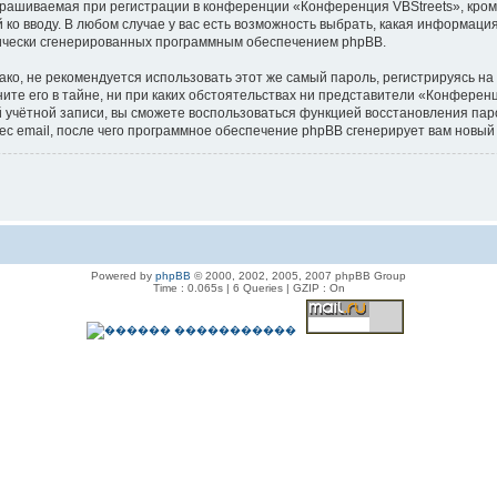
рашиваемая при регистрации в конференции «Конференция VBStreets», кроме
ко вводу. В любом случае у вас есть возможность выбрать, какая информация
тически сгенерированных программным обеспечением phpBB.
, не рекомендуется использовать этот же самый пароль, регистрируясь на д
те его в тайне, ни при каких обстоятельствах ни представители «Конференци
шей учётной записи, вы сможете воспользоваться функцией восстановления 
ес email, после чего программное обеспечение phpBB сгенерирует вам новый
Powered by
phpBB
© 2000, 2002, 2005, 2007 phpBB Group
Time : 0.065s | 6 Queries | GZIP : On